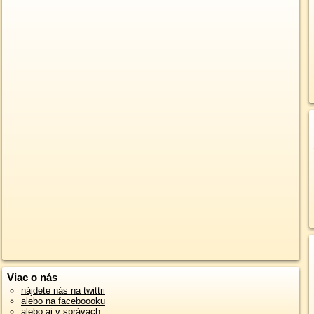
Viac o nás
nájdete nás na twittri
alebo na faceboooku
alebo aj v správach