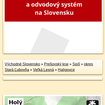
Východné Slovensko
»
Prešovský kraj
»
Spiš
»
okres
Stará Ľubovňa
»
Veľká Lesná
»
Haligovce