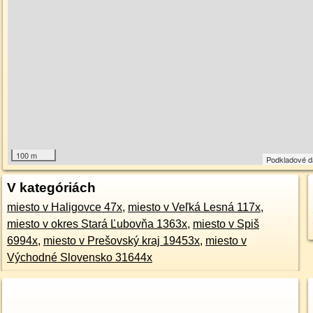
100 m
Podkladové 
V kategóriách
miesto v Haligovce 47x
,
miesto v Veľká Lesná 117x
,
miesto v okres Stará Ľubovňa 1363x
,
miesto v Spiš
6994x
,
miesto v Prešovský kraj 19453x
,
miesto v
Východné Slovensko 31644x