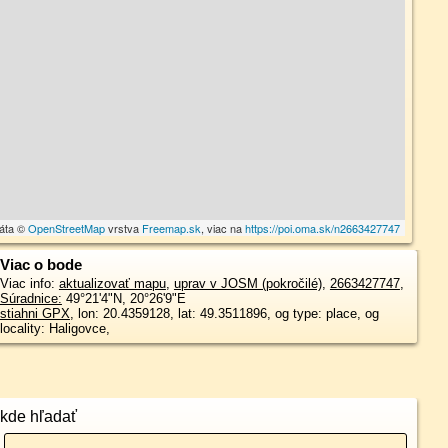
dáta ©
OpenStreetMap
vrstva
Freemap.sk
, viac na
https://poi.oma.sk/n2663427747
Viac o bode
Viac info:
aktualizovať mapu
,
uprav v JOSM (pokročilé)
,
2663427747
,
Súradnice:
49°21'4"N
,
20°26'9"E
stiahni GPX
, lon: 20.4359128, lat: 49.3511896, og type: place, og
locality: Haligovce,
kde hľadať