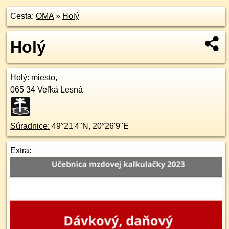
Cesta:
OMA
»
Holý
Holý
Holý
: miesto,
065 34
Veľká Lesná
Súradnice:
49°21'4"N
,
20°26'9"E
Extra: