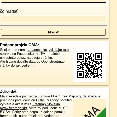
čo hľadať
Podpor projekt OMA:
Spojte sa s nami
na facebooku
,
zdieľajte túto
stránku na Facebooku
,
na Twittri
, alebo
umiestnite odkaz na svoju stránku.
Ale hlavne doplňte dáta do Openstreetmap,
články do wikipédie, ...
Zdroj dát
Mapové údaje pochádzajú z
www.OpenStreetMap.org
, databáza je
prístupná pod licenciou
ODbL
.
Mapový podklad
vytvára a aktualizuje
Freemap Slovakia
(www.freemap.sk)
, šíriteľný pod licenciou CC-
BY-SA. Fotky sme čerpali z galérie portálu
freemap.sk, autori fotiek sú uvedení pri