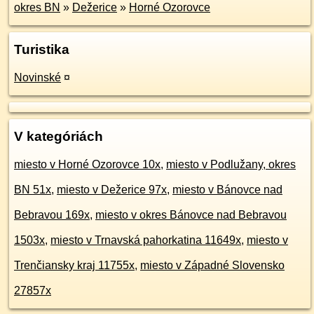
okres BN
»
Dežerice
»
Horné Ozorovce
Turistika
Novinské
¤
V kategóriách
miesto v Horné Ozorovce 10x
,
miesto v Podlužany, okres
BN 51x
,
miesto v Dežerice 97x
,
miesto v Bánovce nad
Bebravou 169x
,
miesto v okres Bánovce nad Bebravou
1503x
,
miesto v Trnavská pahorkatina 11649x
,
miesto v
Trenčiansky kraj 11755x
,
miesto v Západné Slovensko
27857x