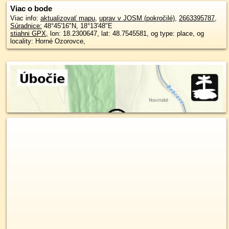
Viac o bode
Viac info:
aktualizovať mapu
,
uprav v JOSM (pokročilé)
,
2663395787
,
Súradnice:
48°45'16"N
,
18°13'48"E
stiahni GPX
, lon: 18.2300647, lat: 48.7545581, og type: place, og
locality: Horné Ozorovce,