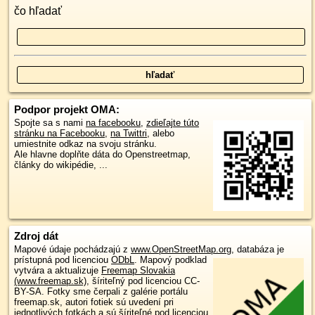
čo hľadať
Podpor projekt OMA:
Spojte sa s nami
na facebooku
,
zdieľajte túto
stránku na Facebooku
,
na Twittri
, alebo
umiestnite odkaz na svoju stránku.
Ale hlavne doplňte dáta do Openstreetmap,
články do wikipédie, ...
Zdroj dát
Mapové údaje pochádzajú z
www.OpenStreetMap.org
, databáza je
prístupná pod licenciou
ODbL
.
Mapový podklad
vytvára a aktualizuje
Freemap Slovakia
(www.freemap.sk)
, šíriteľný pod licenciou CC-
BY-SA. Fotky sme čerpali z galérie portálu
freemap.sk, autori fotiek sú uvedení pri
jednotlivých fotkách a sú šíriteľné pod licenciou