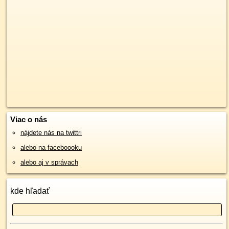
Viac o nás
nájdete nás na twittri
alebo na faceboooku
alebo aj v správach
kde hľadať