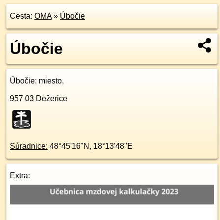
Cesta:
OMA
»
Úbočie
Úbočie
Úbočie
: miesto,
957 03
Dežerice
Súradnice:
48°45'16"N
,
18°13'48"E
Extra: