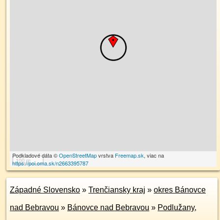
Podkladové dáta ©
OpenStreetMap
vrstva
Freemap.sk
, viac na
100 m
https://poi.oma.sk/n2663395787
Západné Slovensko
»
Trenčiansky kraj
»
okres Bánovce
nad Bebravou
»
Bánovce nad Bebravou
»
Podlužany,