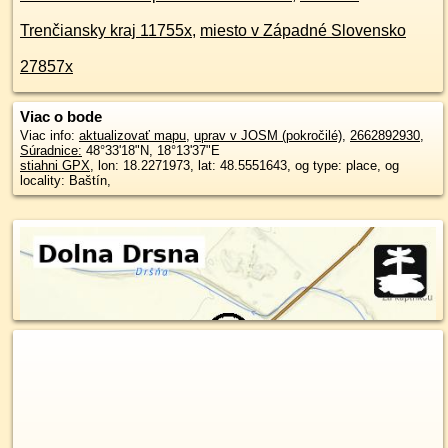
Trenčiansky kraj 11755x
,
miesto v Západné Slovensko
27857x
Viac o bode
Viac info:
aktualizovať mapu
,
uprav v JOSM (pokročilé)
,
2662892930
,
Súradnice:
48°33'18"N
,
18°13'37"E
stiahni GPX
, lon: 18.2271973, lat: 48.5551643, og type: place, og
locality: Baštín,