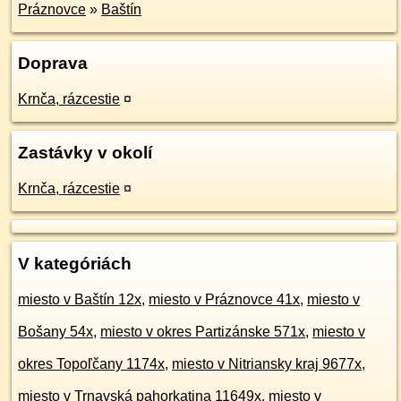
Práznovce
»
Baštín
Doprava
Krnča, rázcestie
¤
Zastávky v okolí
Krnča, rázcestie
¤
V kategóriách
miesto v Baštín 12x
,
miesto v Práznovce 41x
,
miesto v
Bošany 54x
,
miesto v okres Partizánske 571x
,
miesto v
okres Topoľčany 1174x
,
miesto v Nitriansky kraj 9677x
,
miesto v Trnavská pahorkatina 11649x
,
miesto v