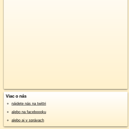
Viac o nás
nájdete nás na twittri
alebo na faceboooku
alebo aj v správach