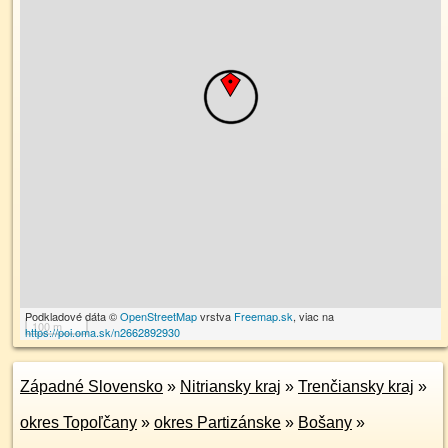
Podkladové dáta ©
OpenStreetMap
vrstva
Freemap.sk
, viac na
100 m
https://poi.oma.sk/n2662892930
Západné Slovensko
»
Nitriansky kraj
»
Trenčiansky kraj
»
okres Topoľčany
»
okres Partizánske
»
Bošany
»