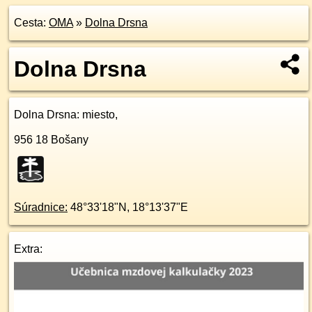
Cesta:
OMA
»
Dolna Drsna
Dolna Drsna
Dolna Drsna
: miesto,
956 18
Bošany
Súradnice:
48°33'18"N
,
18°13'37"E
Extra: