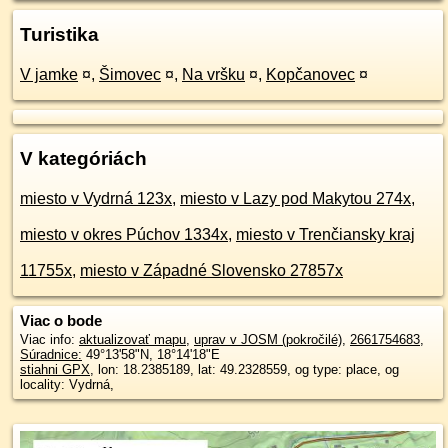
Turistika
V jamke
¤
,
Šimovec
¤
,
Na vršku
¤
,
Kopčanovec
¤
V kategóriách
miesto v Vydrná 123x
,
miesto v Lazy pod Makytou 274x
,
miesto v okres Púchov 1334x
,
miesto v Trenčiansky kraj
11755x
,
miesto v Západné Slovensko 27857x
Viac o bode
Viac info:
aktualizovať mapu
,
uprav v JOSM (pokročilé)
,
2661754683
,
Súradnice:
49°13'58"N
,
18°14'18"E
stiahni GPX
, lon: 18.2385189, lat: 49.2328559, og type: place, og
locality: Vydrná,