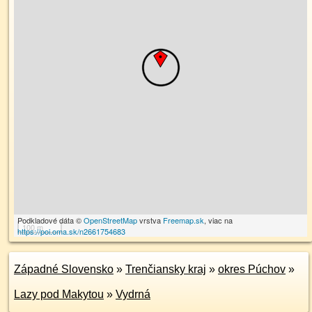
Podkladové dáta ©
OpenStreetMap
vrstva
Freemap.sk
, viac na
100 m
https://poi.oma.sk/n2661754683
Západné Slovensko
»
Trenčiansky kraj
»
okres Púchov
»
Lazy pod Makytou
»
Vydrná