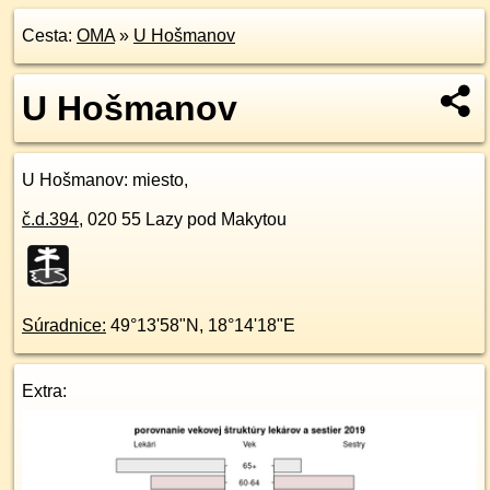
Cesta:
OMA
»
U Hošmanov
U Hošmanov
U Hošmanov
: miesto,
č.d.
394
,
020 55
Lazy pod Makytou
Súradnice:
49°13'58"N
,
18°14'18"E
Extra: