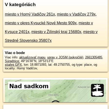
V kategóriách
miesto v Horný Vadičov 261x
,
miesto v Vadičov 279x
,
miesto v okres Kysucké Nové Mesto 909x
,
miesto v
Kysuce 2401x
,
miesto v Žilinský kraj 15680x
,
miesto v
Stredné Slovensko 35807x
Viac o bode
Viac info:
aktualizovať mapu
,
uprav v JOSM (pokročilé)
,
2661305485
,
Súradnice:
49°16'30"N
,
18°53'13"E
stiahni GPX
, lon: 18.8871093, lat: 49.2750755, og type: place, og
locality: Horný Vadičov,