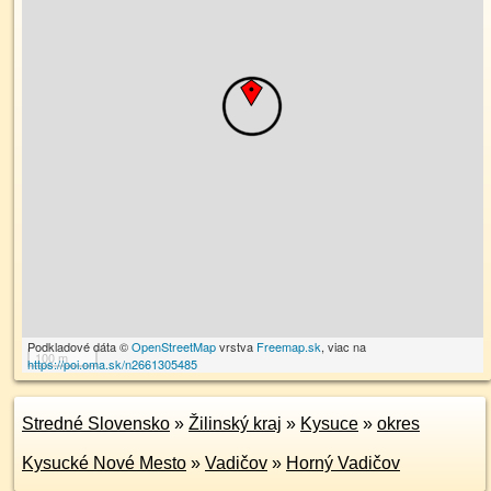
Podkladové dáta ©
OpenStreetMap
vrstva
Freemap.sk
, viac na
100 m
https://poi.oma.sk/n2661305485
Stredné Slovensko
»
Žilinský kraj
»
Kysuce
»
okres
Kysucké Nové Mesto
»
Vadičov
»
Horný Vadičov