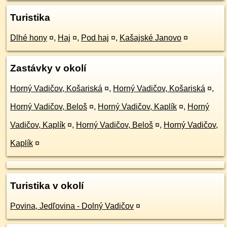
Turistika
Dlhé hony
¤
,
Haj
¤
,
Pod haj
¤
,
Kašajské Janovo
¤
Zastávky v okolí
Horný Vadičov, Košariská
¤
,
Horný Vadičov, Košariská
¤
,
Horný Vadičov, Beloš
¤
,
Horný Vadičov, Kaplík
¤
,
Horný
Vadičov, Kaplík
¤
,
Horný Vadičov, Beloš
¤
,
Horný Vadičov,
Kaplík
¤
Turistika v okolí
Povina, Jedľovina - Dolný Vadičov
¤