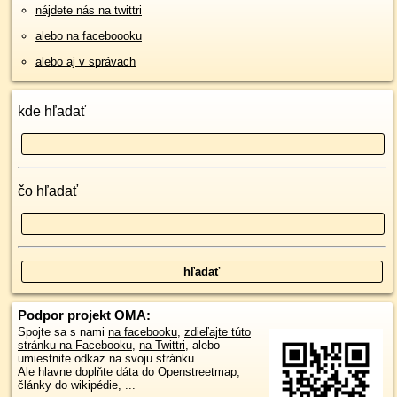
nájdete nás na twittri
alebo na faceboooku
alebo aj v správach
kde hľadať
čo hľadať
Podpor projekt OMA:
Spojte sa s nami
na facebooku
,
zdieľajte túto
stránku na Facebooku
,
na Twittri
, alebo
umiestnite odkaz na svoju stránku.
Ale hlavne doplňte dáta do Openstreetmap,
články do wikipédie, ...