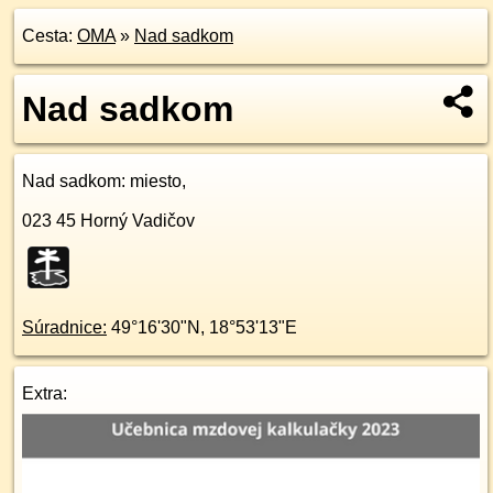
Cesta:
OMA
»
Nad sadkom
Nad sadkom
Nad sadkom
: miesto,
023 45
Horný Vadičov
Súradnice:
49°16'30"N
,
18°53'13"E
Extra: