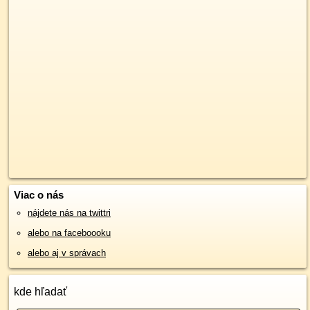
Viac o nás
nájdete nás na twittri
alebo na faceboooku
alebo aj v správach
kde hľadať