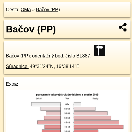
Cesta:
OMA
»
Bačov (PP)
Bačov (PP)
Bačov (PP)
: orientačný bod, číslo BL887,
Súradnice:
49°31'24"N
,
16°38'14"E
Extra: