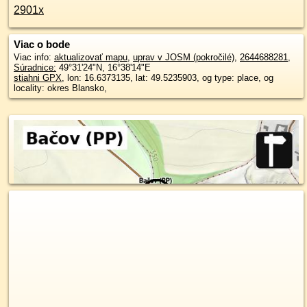
2901x
Viac o bode
Viac info:
aktualizovať mapu
,
uprav v JOSM (pokročilé)
,
2644688281
,
Súradnice:
49°31'24"N
,
16°38'14"E
stiahni GPX
, lon: 16.6373135, lat: 49.5235903, og type: place, og
locality: okres Blansko,