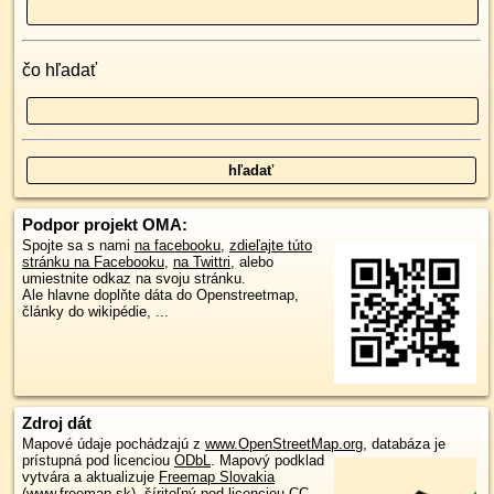
čo hľadať
Podpor projekt OMA:
Spojte sa s nami
na facebooku
,
zdieľajte túto
stránku na Facebooku
,
na Twittri
, alebo
umiestnite odkaz na svoju stránku.
Ale hlavne doplňte dáta do Openstreetmap,
články do wikipédie, ...
Zdroj dát
Mapové údaje pochádzajú z
www.OpenStreetMap.org
, databáza je
prístupná pod licenciou
ODbL
.
Mapový podklad
vytvára a aktualizuje
Freemap Slovakia
(www.freemap.sk)
, šíriteľný pod licenciou CC-