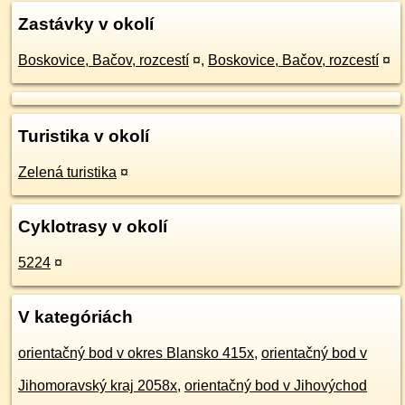
Zastávky v okolí
Boskovice, Bačov, rozcestí
¤
,
Boskovice, Bačov, rozcestí
¤
Turistika v okolí
Zelená turistika
¤
Cyklotrasy v okolí
5224
¤
V kategóriách
orientačný bod v okres Blansko 415x
,
orientačný bod v
Jihomoravský kraj 2058x
,
orientačný bod v Jihovýchod