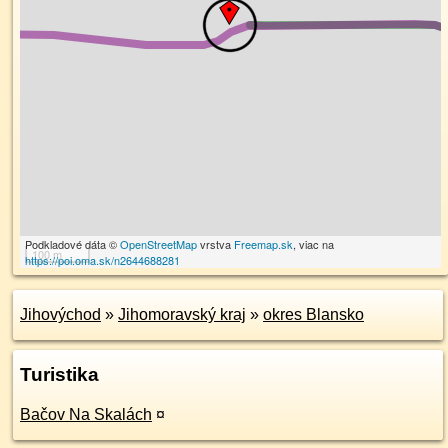
Podkladové dáta ©
OpenStreetMap
vrstva
Freemap.sk
, viac na
100 m
https://poi.oma.sk/n2644688281
Jihovýchod
»
Jihomoravský kraj
»
okres Blansko
Turistika
Bačov Na Skalách
¤