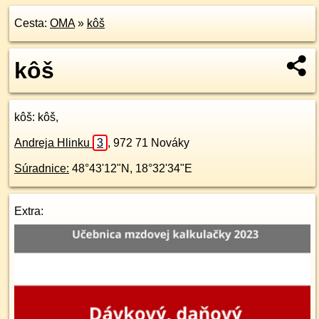
Cesta:
OMA
»
kôš
kôš
kôš
: kôš,
Andreja Hlinku
3
,
972 71
Nováky
Súradnice:
48°43'12"N
,
18°32'34"E
Extra: