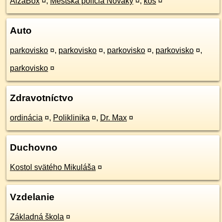
AlzaBox
¤
,
Mestská polícia Nováky
¤
,
kôš
¤
Auto
parkovisko
¤
,
parkovisko
¤
,
parkovisko
¤
,
parkovisko
¤
,
parkovisko
¤
Zdravotníctvo
ordinácia
¤
,
Poliklinika
¤
,
Dr. Max
¤
Duchovno
Kostol svätého Mikuláša
¤
Vzdelanie
Základná škola
¤