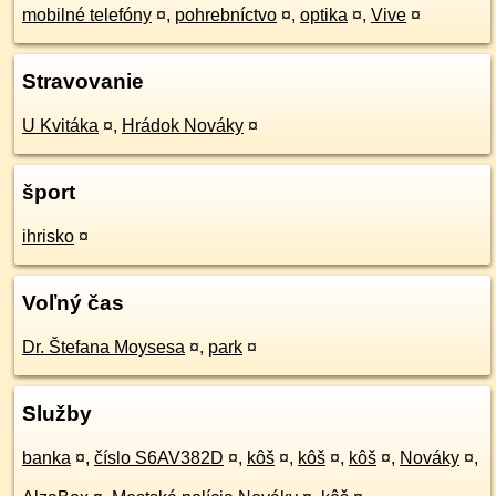
mobilné telefóny
¤
,
pohrebníctvo
¤
,
optika
¤
,
Vive
¤
Stravovanie
U Kvitáka
¤
,
Hrádok Nováky
¤
šport
ihrisko
¤
Voľný čas
Dr. Štefana Moysesa
¤
,
park
¤
Služby
banka
¤
,
číslo S6AV382D
¤
,
kôš
¤
,
kôš
¤
,
kôš
¤
,
Nováky
¤
,