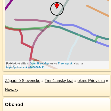
Podkladové dáta ©
OpenStreetMap
vrstva
Freemap.sk
, viac na
100 m
https://poi.oma.sk/n2638387492
Západné Slovensko
»
Trenčiansky kraj
»
okres Prievidza
»
Nováky
Obchod