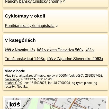
Náučný banský turistický chodník
¤
Cyklotrasy v okolí
Ponitrianska cyklomagistrála
¤
V kategóriách
kôš v Nováky 13x
,
kôš v okres Prievidza 560x
,
kôš v
Trenčiansky kraj 1403x
,
kôš v Západné Slovensko 2063x
Viac o bode
Viac info:
aktualizovať mapu
,
uprav v JOSM (pokročilé)
,
2638387492
,
Súradnice:
48°43'12"N
,
18°32'34"E
stiahni GPX
, lon: 18.5428027, lat: 48.7200294, og type: place, og
locality: Nováky,