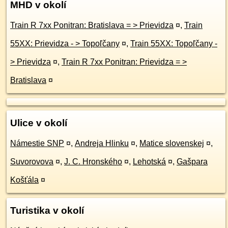
MHD v okolí
Train R 7xx Ponitran: Bratislava = > Prievidza
¤
,
Train
55XX: Prievidza - > Topoľčany
¤
,
Train 55XX: Topoľčany -
> Prievidza
¤
,
Train R 7xx Ponitran: Prievidza = >
Bratislava
¤
Ulice v okolí
Námestie SNP
¤
,
Andreja Hlinku
¤
,
Matice slovenskej
¤
,
Suvorovova
¤
,
J. C. Hronského
¤
,
Lehotská
¤
,
Gašpara
Košťála
¤
Turistika v okolí