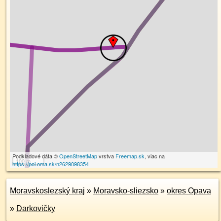
Podkladové dáta ©
OpenStreetMap
vrstva
Freemap.sk
, viac na
100 m
https://poi.oma.sk/n2629098354
Moravskoslezský kraj
»
Moravsko-sliezsko
»
okres Opava
»
Darkovičky