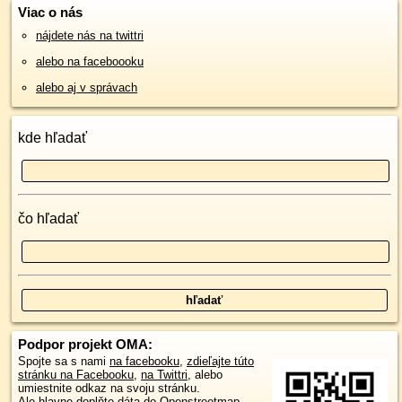
Viac o nás
nájdete nás na twittri
alebo na faceboooku
alebo aj v správach
kde hľadať
čo hľadať
Podpor projekt OMA:
Spojte sa s nami
na facebooku
,
zdieľajte túto
stránku na Facebooku
,
na Twittri
, alebo
umiestnite odkaz na svoju stránku.
Ale hlavne doplňte dáta do Openstreetmap,