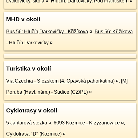
Darkovičky, škola
¤
,
Hlučín, Darkovičky, Pod Františkem
¤
MHD v okolí
Bus 56: Hlučín,Darkovičky - Křižíkova
¤
,
Bus 56: Křižíkova
- Hlučín,Darkovičky
¤
Turistika v okolí
Via Czechia - Slezskem (4. Opavská pahorkatina)
¤
,
[M]
Poruba (Havl. nám.) - Sudice (CZ/PL)
¤
Cyklotrasy v okolí
5 Jantarová stezka
¤
,
6093 Kozmice - Krzyżanowice
¤
,
Cyklotrasa "D" (Kozmice)
¤