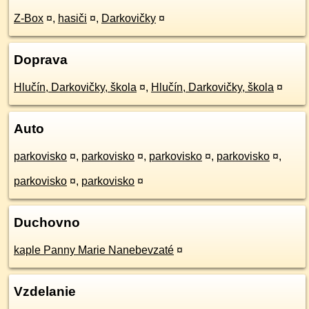
Z-Box
¤
,
hasiči
¤
,
Darkovičky
¤
Doprava
Hlučín, Darkovičky, škola
¤
,
Hlučín, Darkovičky, škola
¤
Auto
parkovisko
¤
,
parkovisko
¤
,
parkovisko
¤
,
parkovisko
¤
,
parkovisko
¤
,
parkovisko
¤
Duchovno
kaple Panny Marie Nanebevzaté
¤
Vzdelanie