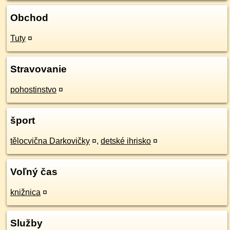
Obchod
Tuty
¤
Stravovanie
pohostinstvo
¤
šport
tělocvična Darkovičky
¤
,
detské ihrisko
¤
Voľný čas
knižnica
¤
Služby