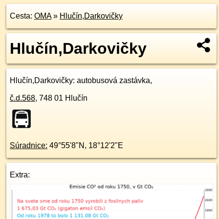
Cesta:
OMA
»
Hlučín,Darkovičky
Hlučín,Darkovičky
Hlučín,Darkovičky
: autobusová zastávka,
č.d.
568
,
748 01
Hlučín
Súradnice:
49°55'8"N
,
18°12'2"E
Extra: