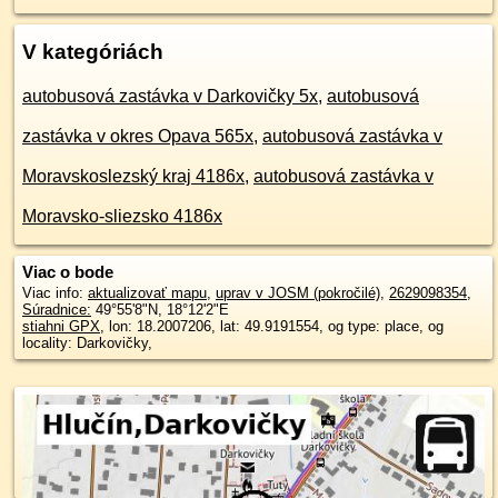
V kategóriách
autobusová zastávka v Darkovičky 5x
,
autobusová
zastávka v okres Opava 565x
,
autobusová zastávka v
Moravskoslezský kraj 4186x
,
autobusová zastávka v
Moravsko-sliezsko 4186x
Viac o bode
Viac info:
aktualizovať mapu
,
uprav v JOSM (pokročilé)
,
2629098354
,
Súradnice:
49°55'8"N
,
18°12'2"E
stiahni GPX
, lon: 18.2007206, lat: 49.9191554, og type: place, og
locality: Darkovičky,