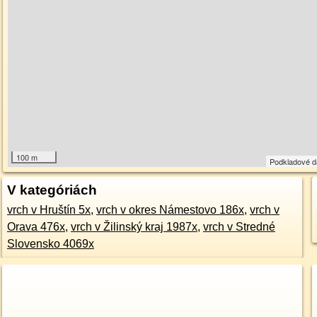
100 m
Podkladové 
V kategóriách
vrch v Hruštín 5x
,
vrch v okres Námestovo 186x
,
vrch v
Orava 476x
,
vrch v Žilinský kraj 1987x
,
vrch v Stredné
Slovensko 4069x