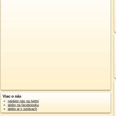
Viac o nás
nájdete nás na twittri
alebo na faceboooku
alebo aj v správach