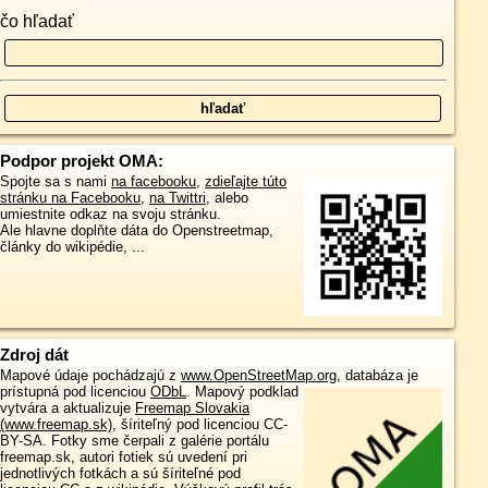
čo hľadať
Podpor projekt OMA:
Spojte sa s nami
na facebooku
,
zdieľajte túto
stránku na Facebooku
,
na Twittri
, alebo
umiestnite odkaz na svoju stránku.
Ale hlavne doplňte dáta do Openstreetmap,
články do wikipédie, ...
Zdroj dát
Mapové údaje pochádzajú z
www.OpenStreetMap.org
, databáza je
prístupná pod licenciou
ODbL
.
Mapový podklad
vytvára a aktualizuje
Freemap Slovakia
(www.freemap.sk)
, šíriteľný pod licenciou CC-
BY-SA. Fotky sme čerpali z galérie portálu
freemap.sk, autori fotiek sú uvedení pri
jednotlivých fotkách a sú šíriteľné pod