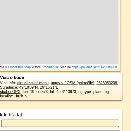
dáta ©
OpenStreetMap
vrstva
Freemap.sk
, viac na
https://poi.oma.sk/n2623983208
Viac o bode
Viac info:
aktualizovať mapu
,
uprav v JOSM (pokročilé)
,
2623983208
,
Súradnice:
49°18'39"N
,
19°16'21"E
stiahni GPX
, lon: 19.272576, lat: 49.3110673, og type: place, og
locality: Hruštín,
kde hľadať