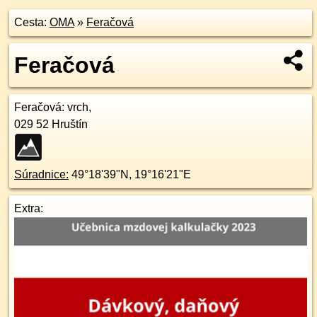
Cesta:
OMA
»
Feračová
Feračová
Feračová
: vrch,
029 52
Hruštín
Súradnice:
49°18'39"N
,
19°16'21"E
Extra: