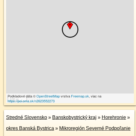
Podkladové dáta ©
OpenStreetMap
vrstva
Freemap.sk
, viac na
100 m
https://poi.oma.sk/n2623552273
Stredné Slovensko
»
Banskobystrický kraj
»
Horehronie
»
okres Banská Bystrica
»
Mikroregión Severné Podpoľanie