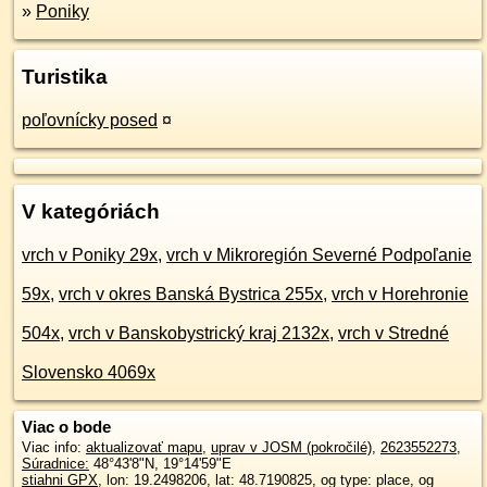
»
Poniky
Turistika
poľovnícky posed
¤
V kategóriách
vrch v Poniky 29x
,
vrch v Mikroregión Severné Podpoľanie
59x
,
vrch v okres Banská Bystrica 255x
,
vrch v Horehronie
504x
,
vrch v Banskobystrický kraj 2132x
,
vrch v Stredné
Slovensko 4069x
Viac o bode
Viac info:
aktualizovať mapu
,
uprav v JOSM (pokročilé)
,
2623552273
,
Súradnice:
48°43'8"N
,
19°14'59"E
stiahni GPX
, lon: 19.2498206, lat: 48.7190825, og type: place, og