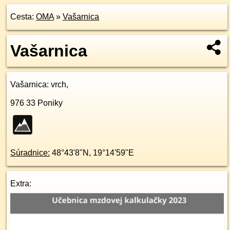
Cesta:
OMA
»
Vašarnica
Vašarnica
Vašarnica
: vrch,
976 33
Poniky
Súradnice:
48°43'8"N
,
19°14'59"E
Extra: