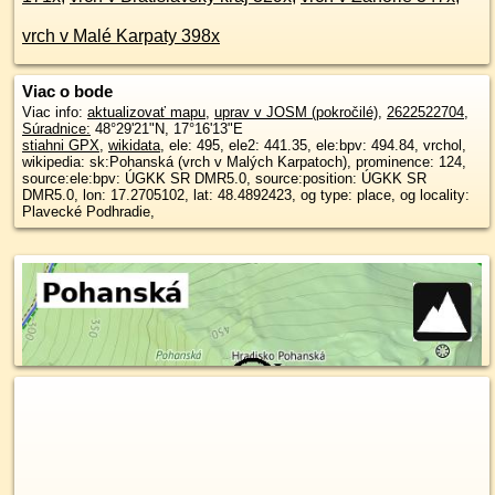
vrch v Malé Karpaty 398x
Viac o bode
Viac info:
aktualizovať mapu
,
uprav v JOSM (pokročilé)
,
2622522704
,
Súradnice:
48°29'21"N
,
17°16'13"E
stiahni GPX
,
wikidata
, ele: 495, ele2: 441.35, ele:bpv: 494.84, vrchol,
wikipedia: sk:Pohanská (vrch v Malých Karpatoch), prominence: 124,
source:ele:bpv: ÚGKK SR DMR5.0, source:position: ÚGKK SR
DMR5.0, lon: 17.2705102, lat: 48.4892423, og type: place, og locality:
Plavecké Podhradie,