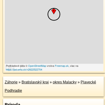
Podkladové dáta ©
OpenStreetMap
vrstva
Freemap.sk
, viac na
100 m
https://poi.oma.sk/n2622522704
Záhorie
»
Bratislavský kraj
»
okres Malacky
»
Plavecké
Podhradie
Príroda