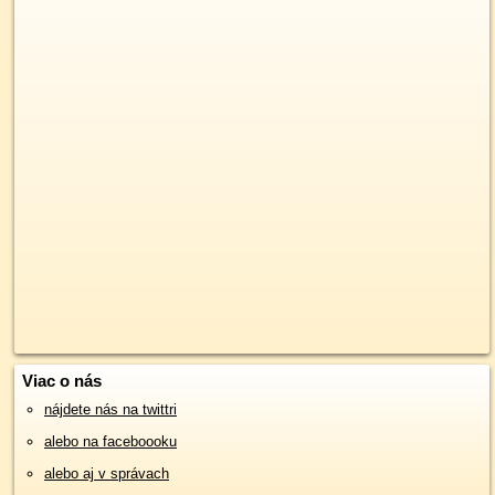
Viac o nás
nájdete nás na twittri
alebo na faceboooku
alebo aj v správach