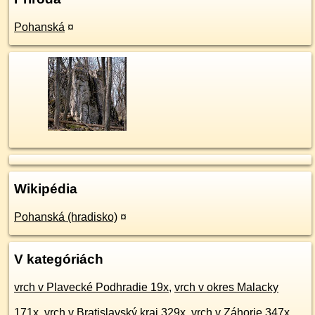
Pohanská
¤
Wikipédia
Pohanská (hradisko)
¤
V kategóriách
vrch v Plavecké Podhradie 19x
,
vrch v okres Malacky
171x
,
vrch v Bratislavský kraj 329x
,
vrch v Záhorie 347x
,