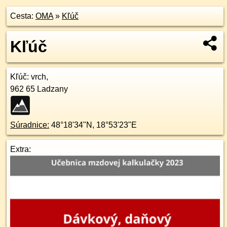
Cesta:
OMA
»
Kľúč
Kľúč
Kľúč
: vrch,
962 65
Ladzany
Súradnice:
48°18'34"N
,
18°53'23"E
Extra: