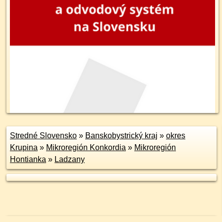
Stredné Slovensko
»
Banskobystrický kraj
»
okres
Krupina
»
Mikroregión Konkordia
»
Mikroregión
Hontianka
»
Ladzany