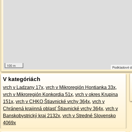
100 m
Podkladové 
V kategóriách
vrch v Ladzany 17x
,
vrch v Mikroregión Hontianka 33x
,
vrch v Mikroregión Konkordia 51x
,
vrch v okres Krupina
151x
,
vrch v CHKO Štiavnické vrchy 364x
,
vrch v
Chránená krajinná oblasť Štiavnické vrchy 364x
,
vrch v
Banskobystrický kraj 2132x
,
vrch v Stredné Slovensko
4069x