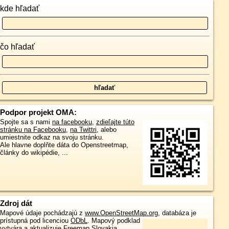
kde hľadať
čo hľadať
Podpor projekt OMA:
Spojte sa s nami
na facebooku
,
zdieľajte túto
stránku na Facebooku
,
na Twittri
, alebo
umiestnite odkaz na svoju stránku.
Ale hlavne doplňte dáta do Openstreetmap,
články do wikipédie, ...
Zdroj dát
Mapové údaje pochádzajú z
www.OpenStreetMap.org
, databáza je
prístupná pod licenciou
ODbL
.
Mapový podklad
vytvára a aktualizuje
Freemap Slovakia