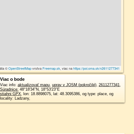
dáta ©
OpenStreetMap
vrstva
Freemap.sk
, viac na
https://poi.oma.sk/n2611277341
Viac o bode
Viac info:
aktualizovať mapu
,
uprav v JOSM (pokročilé)
,
2611277341
,
Súradnice:
48°18'34"N
,
18°53'23"E
stiahni GPX
, lon: 18.8898075, lat: 48.3095386, og type: place, og
locality: Ladzany,