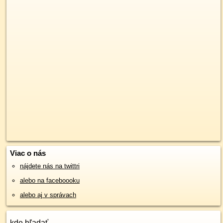
Viac o nás
nájdete nás na twittri
alebo na faceboooku
alebo aj v správach
kde hľadať