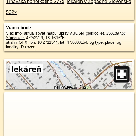
Trnavská pahorkatina 277x
,
lekáreň v Západné Slovensko
532x
Viac o bode
Viac info:
aktualizovať mapu
,
uprav v JOSM (pokročilé)
,
258189738
,
Súradnice:
47°52'7"N
,
18°16'16"E
stiahni GPX
, lon: 18.2711344, lat: 47.8688154, og type: place, og
locality: Dulovce,