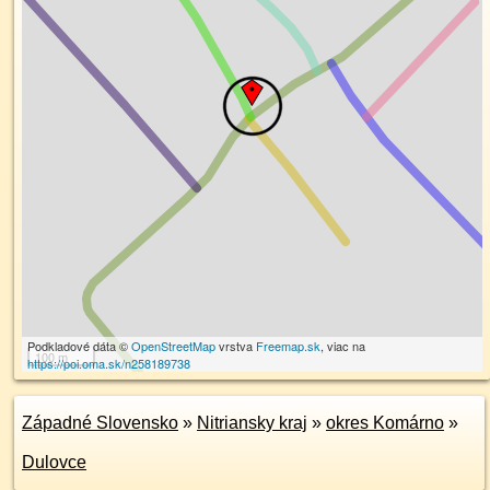
Podkladové dáta ©
OpenStreetMap
vrstva
Freemap.sk
, viac na
100 m
https://poi.oma.sk/n258189738
Západné Slovensko
»
Nitriansky kraj
»
okres Komárno
»
Dulovce