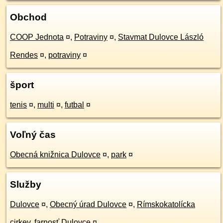
Obchod
COOP Jednota
¤
,
Potraviny
¤
,
Stavmat Dulovce László
Rendes
¤
,
potraviny
¤
šport
tenis
¤
,
multi
¤
,
futbal
¤
Voľný čas
Obecná knižnica Dulovce
¤
,
park
¤
Služby
Dulovce
¤
,
Obecný úrad Dulovce
¤
,
Rímskokatolícka
cirkev, farnosť Dulovce
¤