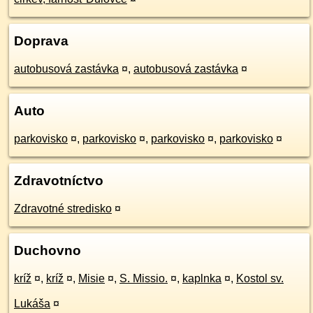
Doprava
autobusová zastávka
¤
,
autobusová zastávka
¤
Auto
parkovisko
¤
,
parkovisko
¤
,
parkovisko
¤
,
parkovisko
¤
Zdravotníctvo
Zdravotné stredisko
¤
Duchovno
kríž
¤
,
kríž
¤
,
Misie
¤
,
S. Missio.
¤
,
kaplnka
¤
,
Kostol sv.
Lukáša
¤