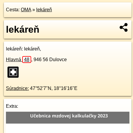
Cesta:
OMA
»
lekáreň
lekáreň
lekáreň
: lekáreň,
Hlavná
48
,
946 56
Dulovce
Súradnice:
47°52'7"N
,
18°16'16"E
Extra: