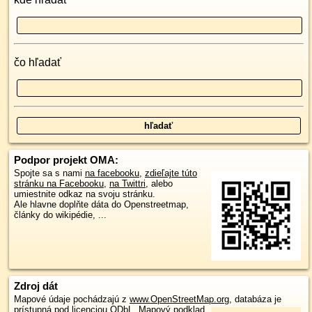
čo hľadať
Podpor projekt OMA:
Spojte sa s nami
na facebooku
,
zdieľajte túto
stránku na Facebooku
,
na Twittri
, alebo
umiestnite odkaz na svoju stránku.
Ale hlavne doplňte dáta do Openstreetmap,
články do wikipédie, ...
Zdroj dát
Mapové údaje pochádzajú z
www.OpenStreetMap.org
, databáza je
prístupná pod licenciou
ODbL
.
Mapový podklad