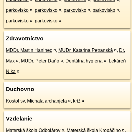
parkovisko
¤
,
parkovisko
¤
,
parkovisko
¤
,
parkovisko
¤
,
parkovisko
¤
,
parkovisko
¤
Zdravotníctvo
MDDr. Martin Haninec
¤
,
MUDr. Katarína Petranská
¤
,
Dr.
Max
¤
,
MUDr. Peter Daňo
¤
,
Dentálna hygiena
¤
,
Lekáreň
Nika
¤
Duchovno
Kostol sv. Michala archanjela
¤
,
kríž
¤
Vzdelanie
Materská škola Odbojárov
¤
,
Materská škola Kropáčiho
¤
,