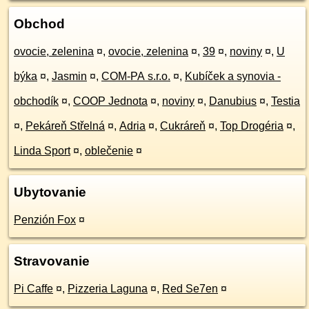
Obchod
ovocie, zelenina
¤
,
ovocie, zelenina
¤
,
39
¤
,
noviny
¤
,
U
býka
¤
,
Jasmin
¤
,
COM-PA s.r.o.
¤
,
Kubíček a synovia -
obchodík
¤
,
COOP Jednota
¤
,
noviny
¤
,
Danubius
¤
,
Testia
¤
,
Pekáreň Střelná
¤
,
Adria
¤
,
Cukráreň
¤
,
Top Drogéria
¤
,
Linda Sport
¤
,
oblečenie
¤
Ubytovanie
Penzión Fox
¤
Stravovanie
Pi Caffe
¤
,
Pizzeria Laguna
¤
,
Red Se7en
¤