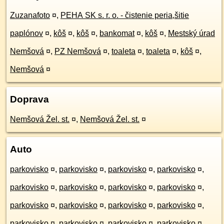
Zuzanafoto
¤
,
PEHA SK s. r. o. - čistenie peria,šitie
paplónov
¤
,
kôš
¤
,
kôš
¤
,
bankomat
¤
,
kôš
¤
,
Mestský úrad
Nemšová
¤
,
PZ Nemšová
¤
,
toaleta
¤
,
toaleta
¤
,
kôš
¤
,
Nemšová
¤
Doprava
Nemšová Žel. st.
¤
,
Nemšová Žel. st.
¤
Auto
parkovisko
¤
,
parkovisko
¤
,
parkovisko
¤
,
parkovisko
¤
,
parkovisko
¤
,
parkovisko
¤
,
parkovisko
¤
,
parkovisko
¤
,
parkovisko
¤
,
parkovisko
¤
,
parkovisko
¤
,
parkovisko
¤
,
parkovisko
¤
,
parkovisko
¤
,
parkovisko
¤
,
parkovisko
¤
,