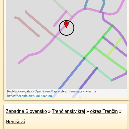
Podkladové dáta ©
OpenStreetMap
vrstva
Freemap.sk
, viac na
100 m
https://poi.oma.sk/n2500052850
Západné Slovensko
»
Trenčiansky kraj
»
okres Trenčín
»
Nemšová