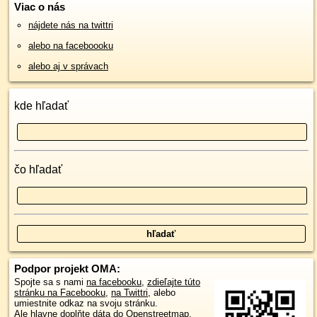
Viac o nás
nájdete nás na twittri
alebo na faceboooku
alebo aj v správach
kde hľadať
čo hľadať
Podpor projekt OMA:
Spojte sa s nami
na facebooku
,
zdieľajte túto
stránku na Facebooku
,
na Twittri
, alebo
umiestnite odkaz na svoju stránku.
Ale hlavne doplňte dáta do Openstreetmap,