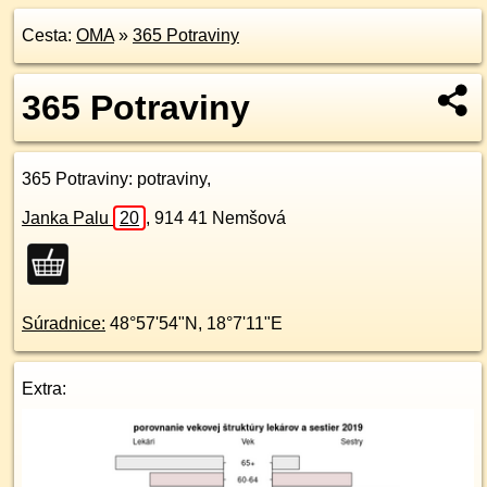
Cesta:
OMA
»
365 Potraviny
365 Potraviny
365 Potraviny
: potraviny,
Janka Palu
20
,
914 41
Nemšová
Súradnice:
48°57'54"N
,
18°7'11"E
Extra: