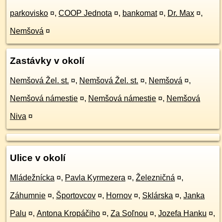
parkovisko
¤
,
COOP Jednota
¤
,
bankomat
¤
,
Dr. Max
¤
,
Nemšová
¤
Zastávky v okolí
Nemšová Žel. st.
¤
,
Nemšová Žel. st.
¤
,
Nemšová
¤
,
Nemšová námestie
¤
,
Nemšová námestie
¤
,
Nemšová
Niva
¤
Ulice v okolí
Mládežnícka
¤
,
Pavla Kyrmezera
¤
,
Železničná
¤
,
Záhumnie
¤
,
Športovcov
¤
,
Hornov
¤
,
Sklárska
¤
,
Janka
Palu
¤
,
Antona Kropáčiho
¤
,
Za Soľnou
¤
,
Jozefa Hanku
¤
,