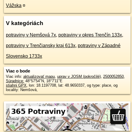
Vážska
¤
V kategóriách
potraviny v Nemšová 7x
,
potraviny v okres Trenčín 133x
,
potraviny v Trenčiansky kraj 613x
,
potraviny v Západné
Slovensko 1733x
Viac o bode
Viac info:
aktualizovať mapu
,
uprav v JOSM (pokročilé)
,
2500052850
,
Súradnice:
48°57'54"N
,
18°7'11"E
stiahni GPX
, lon: 18.1197708, lat: 48.9650337, og type: place, og
locality: Nemšová,