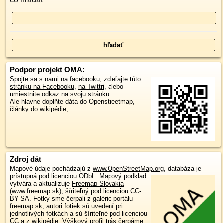
Podpor projekt OMA:
Spojte sa s nami
na facebooku
,
zdieľajte túto
stránku na Facebooku
,
na Twittri
, alebo
umiestnite odkaz na svoju stránku.
Ale hlavne doplňte dáta do Openstreetmap,
články do wikipédie, ...
Zdroj dát
Mapové údaje pochádzajú z
www.OpenStreetMap.org
, databáza je
prístupná pod licenciou
ODbL
.
Mapový podklad
vytvára a aktualizuje
Freemap Slovakia
(www.freemap.sk)
, šíriteľný pod licenciou CC-
BY-SA. Fotky sme čerpali z galérie portálu
freemap.sk, autori fotiek sú uvedení pri
jednotlivých fotkách a sú šíriteľné pod licenciou
CC a z wikipédie. Výškový profil trás čerpáme