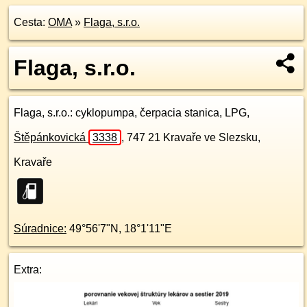
Cesta:
OMA
»
Flaga, s.r.o.
Flaga, s.r.o.
Flaga, s.r.o.
: cyklopumpa, čerpacia stanica, LPG,
Štěpánkovická
3338
,
747 21
Kravaře ve Slezsku,
Kravaře
Súradnice:
49°56'7"N
,
18°1'11"E
Extra: