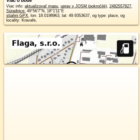
Viac o bode
Viac info:
aktualizovať mapu
,
uprav v JOSM (pokročilé)
,
2482557827
,
Súradnice:
49°56'7"N
,
18°1'11"E
stiahni GPX
, lon: 18.0198963, lat: 49.9353637, og type: place, og
locality: Kravaře,