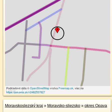
Podkladové dáta ©
OpenStreetMap
vrstva
Freemap.sk
, viac na
100 m
https://poi.oma.sk/n2482557827
Moravskoslezský kraj
»
Moravsko-sliezsko
»
okres Opava