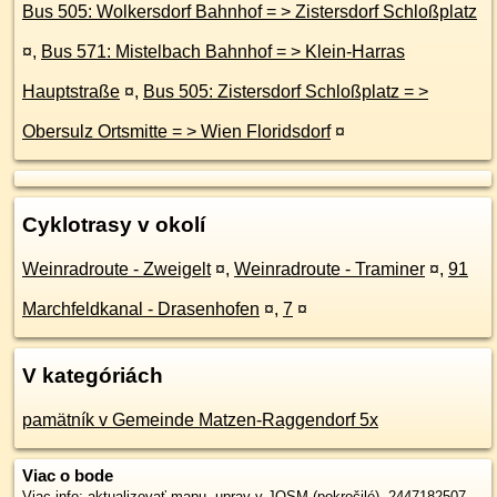
Bus 505: Wolkersdorf Bahnhof = > Zistersdorf Schloßplatz
¤
,
Bus 571: Mistelbach Bahnhof = > Klein-Harras
Hauptstraße
¤
,
Bus 505: Zistersdorf Schloßplatz = >
Obersulz Ortsmitte = > Wien Floridsdorf
¤
Cyklotrasy v okolí
Weinradroute - Zweigelt
¤
,
Weinradroute - Traminer
¤
,
91
Marchfeldkanal - Drasenhofen
¤
,
7
¤
V kategóriách
pamätník v Gemeinde Matzen-Raggendorf 5x
Viac o bode
Viac info:
aktualizovať mapu
,
uprav v JOSM (pokročilé)
,
2447182507
,