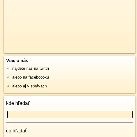
Viac o nás
nájdete nás na twittri
alebo na faceboooku
alebo aj v správach
kde hľadať
čo hľadať