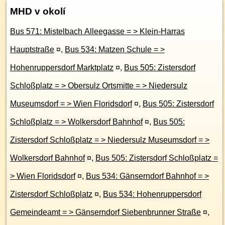
MHD v okolí
Bus 571: Mistelbach Alleegasse = > Klein-Harras
Hauptstraße
¤
,
Bus 534: Matzen Schule = >
Hohenruppersdorf Marktplatz
¤
,
Bus 505: Zistersdorf
Schloßplatz = > Obersulz Ortsmitte = > Niedersulz
Museumsdorf = > Wien Floridsdorf
¤
,
Bus 505: Zistersdorf
Schloßplatz = > Wolkersdorf Bahnhof
¤
,
Bus 505:
Zistersdorf Schloßplatz = > Niedersulz Museumsdorf = >
Wolkersdorf Bahnhof
¤
,
Bus 505: Zistersdorf Schloßplatz =
> Wien Floridsdorf
¤
,
Bus 534: Gänserndorf Bahnhof = >
Zistersdorf Schloßplatz
¤
,
Bus 534: Hohenruppersdorf
Gemeindeamt = > Gänserndorf Siebenbrunner Straße
¤
,