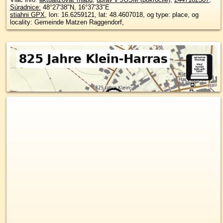
Súradnice:
48°27'38"N
,
16°37'33"E
stiahni GPX
, lon: 16.6259121, lat: 48.4607018, og type: place, og
locality: Gemeinde Matzen Raggendorf,