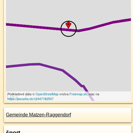
Podkladové dáta ©
OpenStreetMap
vrstva
Freemap.sk
, viac na
100 m
https://poi.oma.sk/n2447182507
Gemeinde Matzen-Raggendorf
šport