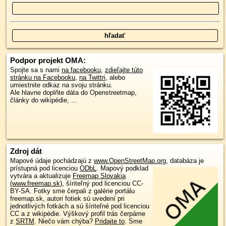
Podpor projekt OMA:
Spojte sa s nami
na facebooku
,
zdieľajte túto
stránku na Facebooku
,
na Twittri
, alebo
umiestnite odkaz na svoju stránku.
Ale hlavne doplňte dáta do Openstreetmap,
články do wikipédie, ...
Zdroj dát
Mapové údaje pochádzajú z
www.OpenStreetMap.org
, databáza je
prístupná pod licenciou
ODbL
.
Mapový podklad
vytvára a aktualizuje
Freemap Slovakia
(www.freemap.sk)
, šíriteľný pod licenciou CC-
BY-SA. Fotky sme čerpali z galérie portálu
freemap.sk, autori fotiek sú uvedení pri
jednotlivých fotkách a sú šíriteľné pod licenciou
CC a z wikipédie. Výškový profil trás čerpáme
z
SRTM
. Niečo vám chýba?
Pridajte to
. Sme