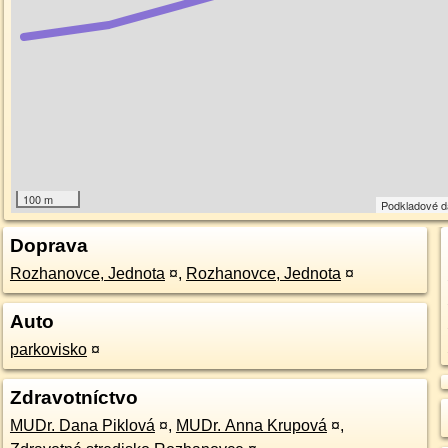
100 m
Podkladové 
Doprava
Rozhanovce, Jednota
¤
,
Rozhanovce, Jednota
¤
Auto
parkovisko
¤
Zdravotníctvo
MUDr. Dana Piklová
¤
,
MUDr. Anna Krupová
¤
,