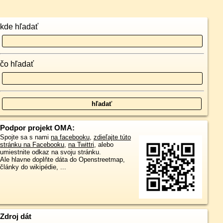
kde hľadať
čo hľadať
Podpor projekt OMA:
Spojte sa s nami
na facebooku
,
zdieľajte túto
stránku na Facebooku
,
na Twittri
, alebo
umiestnite odkaz na svoju stránku.
Ale hlavne doplňte dáta do Openstreetmap,
články do wikipédie, ...
Zdroj dát