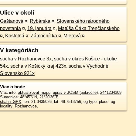
Ulice v okolí
Gaštanová
¤
,
Rybárska
¤
,
Slovenského národného
povstania
¤
,
19. januára
¤
,
Matúša Čáka Trenčianskeho
¤
,
Kostolná
¤
,
Zámočnícka
¤
,
Mierová
¤
V kategóriách
socha v Rozhanovce 3x
,
socha v okres Košice - okolie
54x
,
socha v Košický kraj 423x
,
socha v Východné
Slovensko 921x
Viac o bode
Viac info:
aktualizovať mapu
,
uprav v JOSM (pokročilé)
,
2441234309
,
Súradnice:
48°45'6"N
,
21°20'36"E
stiahni GPX
, lon: 21.3435026, lat: 48.7518756, og type: place, og
locality: Rozhanovce,