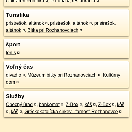
Cukráreň Rodinka
¤
,
U Ľuba
¤
,
reštaurácia
¤
Turistika
prístrešok, altánok
¤
,
prístrešok, altánok
¤
,
prístrešok,
altánok
¤
,
Bitka pri Rozhanovciach
¤
šport
tenis
¤
Voľný čas
divadlo
¤
,
Múzeum bitky pri Rozhanovciach
¤
,
Kultúrny
dom
¤
Služby
Obecný úrad
¤
,
bankomat
¤
,
Z-Box
¤
,
kôš
¤
,
Z-Box
¤
,
kôš
¤
,
kôš
¤
,
Gréckokatolícka cirkev - farnosť Rozhanovce
¤