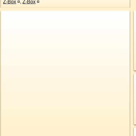
Z-Box
¤
,
Z-Box
¤