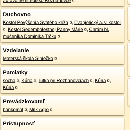
Zdravotné stredisko Rozhanovce
¤
Duchovno
Kostol Povýšenia Svätého kríža
¤
,
Evanjelický a. v. kostol
¤
,
Kostol Sedembolestnej Panny Márie
¤
,
Chrám bl.
mučeníka Dominika Trčku
¤
Vzdelanie
Materská škola Slniečko
¤
Pamiatky
socha
¤
,
Kúria
¤
,
Bitka pri Rozhanovciach
¤
,
Kúria
¤
,
Kúria
¤
Prevádzkovateľ
bankomat
¤
,
Milk Agro
¤
Prístupnosť