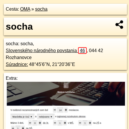
Cesta:
OMA
»
socha
socha
socha
: socha,
Slovenského národného povstania
46
,
044 42
Rozhanovce
Súradnice:
48°45'6"N
,
21°20'36"E
Extra: