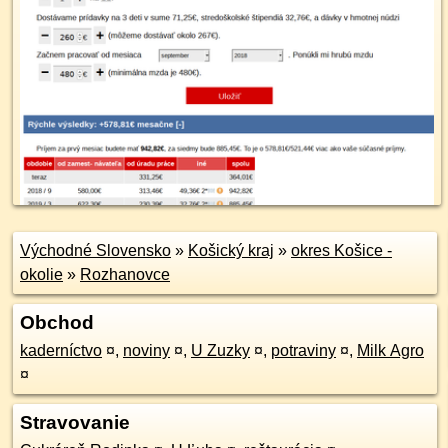
Východné Slovensko
»
Košický kraj
»
okres Košice -
okolie
»
Rozhanovce
Obchod
kaderníctvo
¤
,
noviny
¤
,
U Zuzky
¤
,
potraviny
¤
,
Milk Agro
¤
Stravovanie