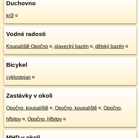
Duchovno
kríž
¤
Vodné radosti
Koupaliště Opočno
¤
,
plavecký bazén
¤
,
dětský bazén
¤
Bicykel
cyklostojan
¤
Zastávky v okolí
Opočno, koupaliště
¤
,
Opočno, koupaliště
¤
,
Opočno,
hřbitov
¤
,
Opočno, hřbitov
¤
MHD v okolí