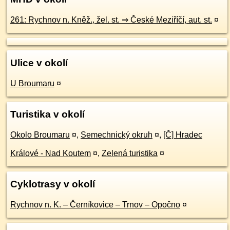
261: Rychnov n. Kněž., žel. st. ⇒ České Meziříčí, aut. st.
¤
Ulice v okolí
U Broumaru
¤
Turistika v okolí
Okolo Broumaru
¤
,
Semechnický okruh
¤
,
[Č] Hradec
Králové - Nad Koutem
¤
,
Zelená turistika
¤
Cyklotrasy v okolí
Rychnov n. K. – Černíkovice – Trnov – Opočno
¤