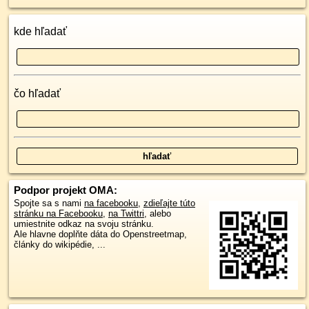
kde hľadať
čo hľadať
Podpor projekt OMA:
Spojte sa s nami
na facebooku
,
zdieľajte túto
stránku na Facebooku
,
na Twittri
, alebo
umiestnite odkaz na svoju stránku.
Ale hlavne doplňte dáta do Openstreetmap,
články do wikipédie, ...