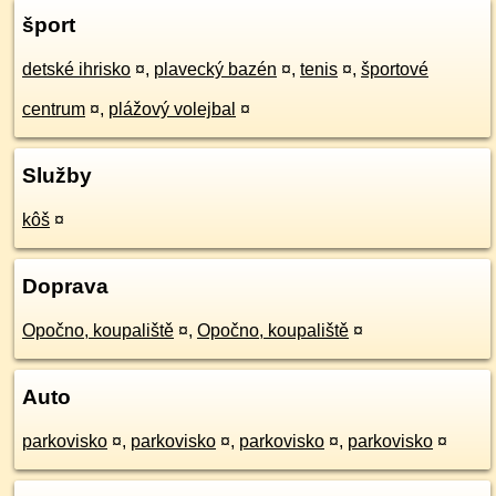
šport
detské ihrisko
¤
,
plavecký bazén
¤
,
tenis
¤
,
športové
centrum
¤
,
plážový volejbal
¤
Služby
kôš
¤
Doprava
Opočno, koupaliště
¤
,
Opočno, koupaliště
¤
Auto
parkovisko
¤
,
parkovisko
¤
,
parkovisko
¤
,
parkovisko
¤