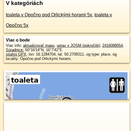
V kategóriách
toaleta v Opočno pod Orlickými horami 5x
,
toaleta v
Opočno 5x
Viac o bode
Viac info:
aktualizovať mapu
,
uprav v JOSM (pokročilé)
,
2416088054
,
Súradnice:
50°16'14"N
,
16°7'42"E
stiahni GPX
, lon: 16.1284704, lat: 50.2708311, og type: place, og
locality: Opočno pod Orlickými horami,