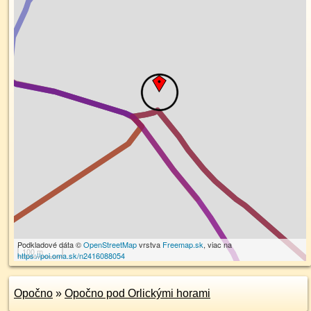
Podkladové dáta ©
OpenStreetMap
vrstva
Freemap.sk
, viac na
100 m
https://poi.oma.sk/n2416088054
Opočno
»
Opočno pod Orlickými horami