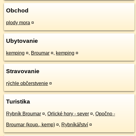
Obchod
plody mora
¤
Ubytovanie
kemping
¤
,
Broumar
¤
,
kemping
¤
Stravovanie
rýchle občerstvenie
¤
Turistika
Rybník Broumar
¤
,
Orlické hory - sever
¤
,
Opočno -
Broumar (koup., kemp)
¤
,
Rybníkářství
¤