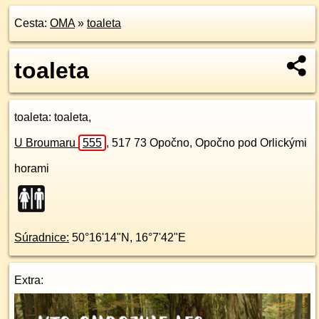
Cesta:
OMA
»
toaleta
toaleta
toaleta
: toaleta,
U Broumaru
555
,
517 73
Opočno, Opočno pod Orlickými
horami
Súradnice:
50°16'14"N
,
16°7'42"E
Extra: