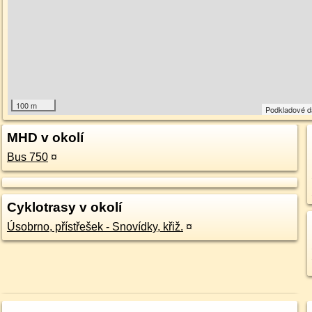
100 m
Podkladové 
MHD v okolí
Bus 750
¤
Cyklotrasy v okolí
Úsobrno, přístřešek - Snovídky, křiž.
¤