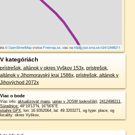
dáta ©
OpenStreetMap
vrstva
Freemap.sk
, viac na
https://poi.oma.sk/n2412498211
V kategóriách
prístrešok, altánok v okres Vyškov 153x
,
prístrešok,
altánok v Jihomoravský kraj 1586x
,
prístrešok, altánok v
Jihovýchod 2072x
Viac o bode
Viac info:
aktualizovať mapu
,
uprav v JOSM (pokročilé)
,
2412498211
,
Súradnice:
49°19'13"N
,
16°56'6"E
stiahni GPX
, lon: 16.9352064, lat: 49.3203271, og type: place, og
locality: okres Vyškov,