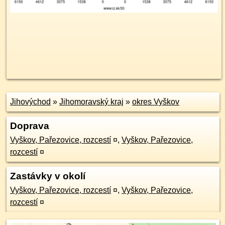
Jihovýchod
»
Jihomoravský kraj
»
okres Vyškov
Doprava
Vyškov, Pařezovice, rozcestí
¤
,
Vyškov, Pařezovice,
rozcestí
¤
Zastávky v okolí
Vyškov, Pařezovice, rozcestí
¤
,
Vyškov, Pařezovice,
rozcestí
¤