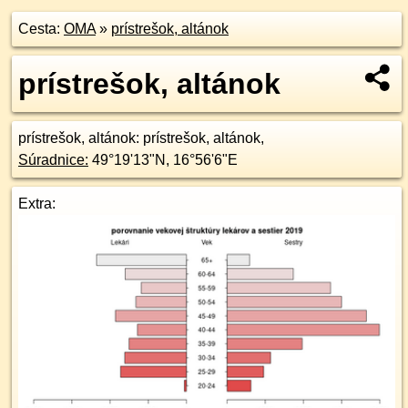
Cesta:
OMA
»
prístrešok, altánok
prístrešok, altánok
prístrešok, altánok
: prístrešok, altánok,
Súradnice:
49°19'13"N
,
16°56'6"E
Extra: