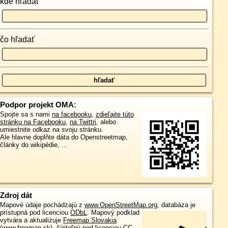
kde hľadať
čo hľadať
Podpor projekt OMA:
Spojte sa s nami
na facebooku
,
zdieľajte túto
stránku na Facebooku
,
na Twittri
, alebo
umiestnite odkaz na svoju stránku.
Ale hlavne doplňte dáta do Openstreetmap,
články do wikipédie, ...
Zdroj dát
Mapové údaje pochádzajú z
www.OpenStreetMap.org
, databáza je
prístupná pod licenciou
ODbL
.
Mapový podklad
vytvára a aktualizuje
Freemap Slovakia
(www.freemap.sk)
, šíriteľný pod licenciou CC-