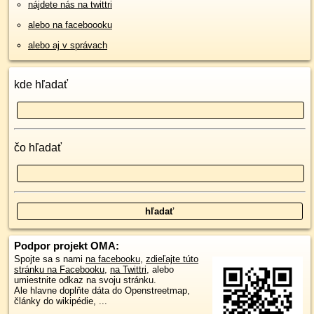
nájdete nás na twittri
alebo na faceboooku
alebo aj v správach
kde hľadať
čo hľadať
Podpor projekt OMA:
Spojte sa s nami
na facebooku
,
zdieľajte túto
stránku na Facebooku
,
na Twittri
, alebo
umiestnite odkaz na svoju stránku.
Ale hlavne doplňte dáta do Openstreetmap,
články do wikipédie, ...