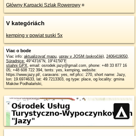
Główny Karpacki Szlak Rowerowy
¤
V kategóriách
kemping v powiat suski 5x
Viac o bode
Viac info:
aktualizovať mapu
,
uprav v JOSM (pokročilé)
,
2406419050
,
Súradnice:
49°43'16"N
,
19°41'50"E
stiahni GPX
, email: osrodek.jazy@gmail.com, phone: +48 33 877 16
05; +48 608 722 394, tents: yes, kemping, website:
https://www.jazy.pl/, caravans: yes, ref:pfcc: 270, short name: Jazy,
lon: 19.6974633, lat: 49.7213303, og type: place, og locality: gmina
Maków Podhalański,