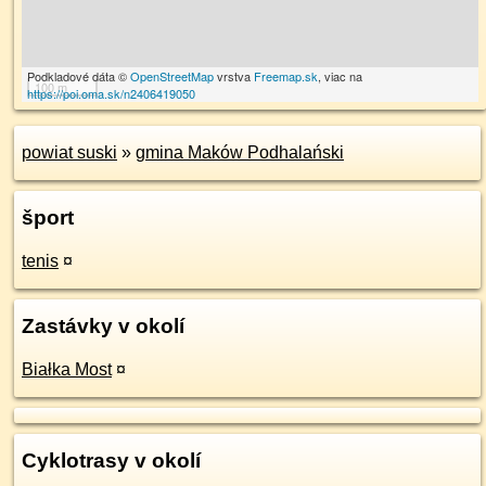
Podkladové dáta ©
OpenStreetMap
vrstva
Freemap.sk
, viac na
100 m
https://poi.oma.sk/n2406419050
powiat suski
»
gmina Maków Podhalański
šport
tenis
¤
Zastávky v okolí
Białka Most
¤
Cyklotrasy v okolí