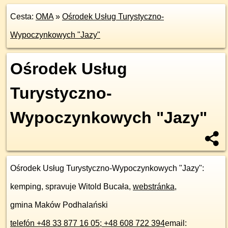
Cesta:
OMA
»
Ośrodek Usług Turystyczno-
Wypoczynkowych "Jazy"
Ośrodek Usług
Turystyczno-
Wypoczynkowych "Jazy"
Ośrodek Usług Turystyczno-Wypoczynkowych "Jazy"
:
kemping, spravuje Witold Bucała,
webstránka
,
gmina Maków Podhalański
telefón +48 33 877 16 05; +48 608 722 394
email: