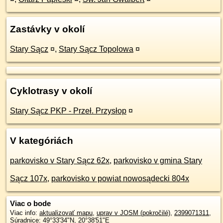
Zastávky v okolí
Stary Sącz
¤
,
Stary Sącz Topolowa
¤
Cyklotrasy v okolí
Stary Sącz PKP - Przeł. Przysłop
¤
V kategóriách
parkovisko v Stary Sącz 62x
,
parkovisko v gmina Stary
Sącz 107x
,
parkovisko v powiat nowosądecki 804x
Viac o bode
Viac info:
aktualizovať mapu
,
uprav v JOSM (pokročilé)
,
2399071311
,
Súradnice:
49°33'34"N
,
20°38'51"E