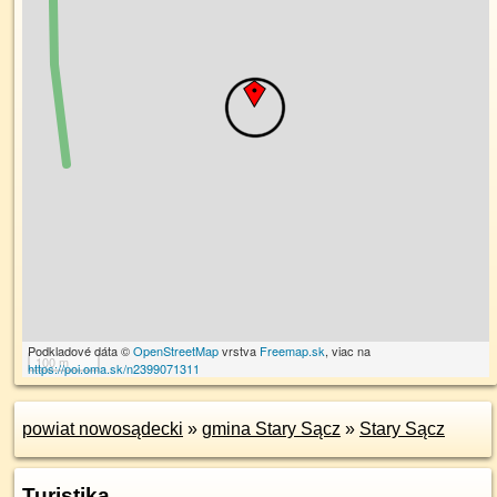
Podkladové dáta ©
OpenStreetMap
vrstva
Freemap.sk
, viac na
100 m
https://poi.oma.sk/n2399071311
powiat nowosądecki
»
gmina Stary Sącz
»
Stary Sącz
Turistika