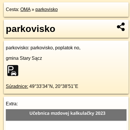
Cesta:
OMA
»
parkovisko
parkovisko
parkovisko
: parkovisko, poplatok no,
gmina Stary Sącz
Súradnice:
49°33'34"N
,
20°38'51"E
Extra: