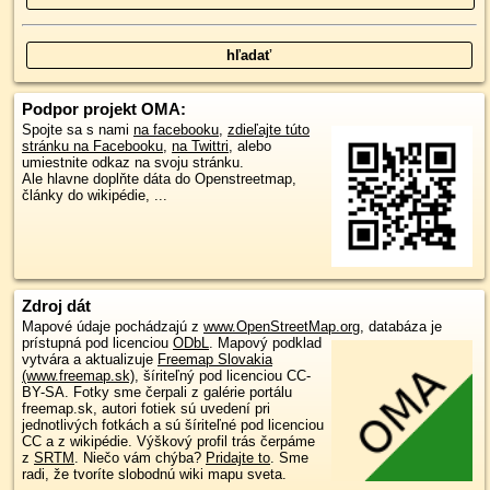
Podpor projekt OMA:
Spojte sa s nami
na facebooku
,
zdieľajte túto
stránku na Facebooku
,
na Twittri
, alebo
umiestnite odkaz na svoju stránku.
Ale hlavne doplňte dáta do Openstreetmap,
články do wikipédie, ...
Zdroj dát
Mapové údaje pochádzajú z
www.OpenStreetMap.org
, databáza je
prístupná pod licenciou
ODbL
.
Mapový podklad
vytvára a aktualizuje
Freemap Slovakia
(www.freemap.sk)
, šíriteľný pod licenciou CC-
BY-SA. Fotky sme čerpali z galérie portálu
freemap.sk, autori fotiek sú uvedení pri
jednotlivých fotkách a sú šíriteľné pod licenciou
CC a z wikipédie. Výškový profil trás čerpáme
z
SRTM
. Niečo vám chýba?
Pridajte to
. Sme
radi, že tvoríte slobodnú wiki mapu sveta.