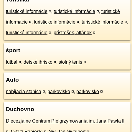
turistické informácie
¤
,
turistické informácie
¤
,
turistické
informácie
¤
,
turistické informácie
¤
,
turistické informácie
¤
,
turistické informácie
¤
,
prístrešok, altánok
¤
šport
futbal
¤
,
detské ihrisko
¤
,
stolný tenis
¤
Auto
nabíjacia stanica
¤
,
parkovisko
¤
,
parkovisko
¤
Duchovno
Diecezjalne Centrum Pielgrzymowania im. Jana Pawła II
¤
,
Ołtarz Papieski
¤
,
Św. Jan Gwalbert
¤