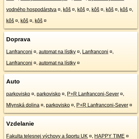
vodného hospodárstva
¤
,
kôš
¤
,
kôš
¤
,
kôš
¤
,
kôš
¤
,
kôš
¤
,
kôš
¤
,
kôš
¤
,
kôš
¤
Doprava
Lanfranconi
¤
,
automat na lístky
¤
,
Lanfranconi
¤
,
Lanfranconi
¤
,
automat na lístky
¤
Auto
parkovisko
¤
,
parkovisko
¤
,
P+R Lanfranconi-Sever
¤
,
Mlynská dolina
¤
,
parkovisko
¤
,
P+R Lanfranconi-Sever
¤
Vzdelanie
Fakulta telesnej výchovy a športu UK
¤
,
HAPPY TIME
¤