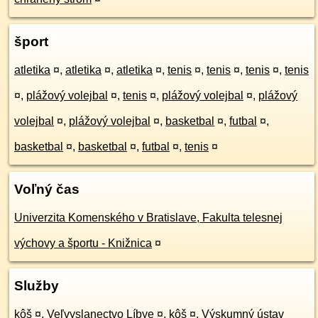
šport
atletika
¤
,
atletika
¤
,
atletika
¤
,
tenis
¤
,
tenis
¤
,
tenis
¤
,
tenis
¤
,
plážový volejbal
¤
,
tenis
¤
,
plážový volejbal
¤
,
plážový
volejbal
¤
,
plážový volejbal
¤
,
basketbal
¤
,
futbal
¤
,
basketbal
¤
,
basketbal
¤
,
futbal
¤
,
tenis
¤
Voľný čas
Univerzita Komenského v Bratislave, Fakulta telesnej
výchovy a športu - Knižnica
¤
Služby
kôš
¤
,
Veľvyslanectvo Líbye
¤
,
kôš
¤
,
Výskumný ústav