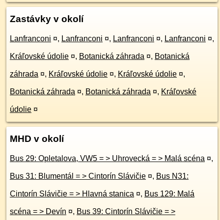
Zastávky v okolí
Lanfranconi
¤
,
Lanfranconi
¤
,
Lanfranconi
¤
,
Lanfranconi
¤
,
Kráľovské údolie
¤
,
Botanická záhrada
¤
,
Botanická
záhrada
¤
,
Kráľovské údolie
¤
,
Kráľovské údolie
¤
,
Botanická záhrada
¤
,
Botanická záhrada
¤
,
Kráľovské
údolie
¤
MHD v okolí
Bus 29: Opletalova, VW5 = > Uhrovecká = > Malá scéna
¤
,
Bus 31: Blumentál = > Cintorín Slávičie
¤
,
Bus N31:
Cintorín Slávičie = > Hlavná stanica
¤
,
Bus 129: Malá
scéna = > Devín
¤
,
Bus 39: Cintorín Slávičie = >