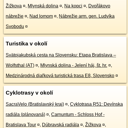
Žižkova
¤
,
Mlynská dolina
¤
,
Na kopci
¤
,
Dvořákovo
nábrežie
¤
,
Nad lomom
¤
,
Nábrežie arm. gen. Ludvíka
Svobodu
¤
Turistika v okolí
Svätojakubská cesta na Slovensku: Etapa Bratislava –
Wolfsthal (AT)
¤
,
Mlynská dolina - Jelení háj, št. hr.
¤
,
Medzinárodná diaľková turistická trasa E8, Slovensko
¤
Cyklotrasy v okolí
SacraVelo (Bratislavský kraj)
¤
,
Cyklotrasa R51: Devínska
radiála (plánovaná)
¤
,
Carnuntum - Schloss Hof -
Bratislava Tour
¤
,
Dúbravská radiála
¤
,
Žižkova
¤
,