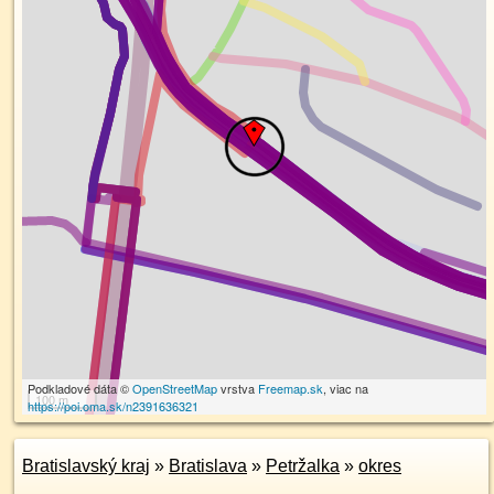
Podkladové dáta ©
OpenStreetMap
vrstva
Freemap.sk
, viac na
100 m
https://poi.oma.sk/n2391636321
Bratislavský kraj
»
Bratislava
»
Petržalka
»
okres