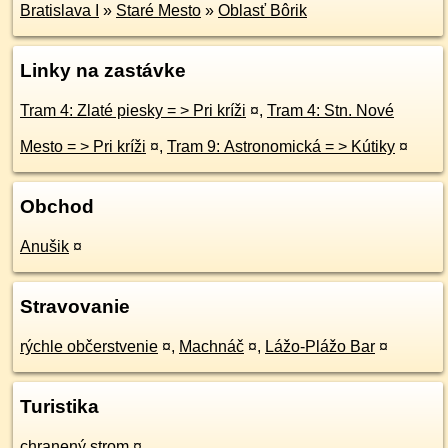
Bratislava I
»
Staré Mesto
»
Oblasť Bôrik
Linky na zastávke
Tram 4: Zlaté piesky = > Pri kríži
¤
,
Tram 4: Stn. Nové
Mesto = > Pri kríži
¤
,
Tram 9: Astronomická = > Kútiky
¤
Obchod
Anušik
¤
Stravovanie
rýchle občerstvenie
¤
,
Machnáč
¤
,
Lážo-Plážo Bar
¤
Turistika
chranený strom
¤