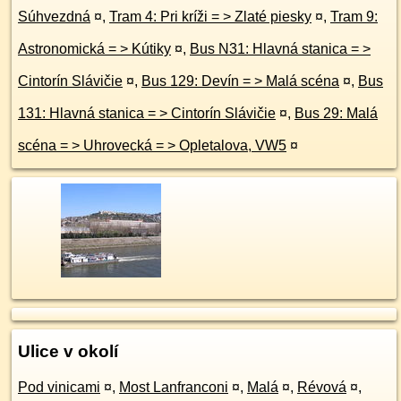
Súhvezdná
¤
,
Tram 4: Pri kríži = > Zlaté piesky
¤
,
Tram 9:
Astronomická = > Kútiky
¤
,
Bus N31: Hlavná stanica = >
Cintorín Slávičie
¤
,
Bus 129: Devín = > Malá scéna
¤
,
Bus
131: Hlavná stanica = > Cintorín Slávičie
¤
,
Bus 29: Malá
scéna = > Uhrovecká = > Opletalova, VW5
¤
Ulice v okolí
Pod vinicami
¤
,
Most Lanfranconi
¤
,
Malá
¤
,
Révová
¤
,