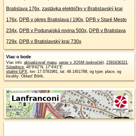
Bratislava 176x
,
zastávka električky v Bratislavský kraj
176x
,
DPB v okres Bratislava I 190x
,
DPB v Staré Mesto
234x
,
DPB v Podunajská rovina 500x
,
DPB v Bratislava
729x
,
DPB v Bratislavský kraj 730x
Viac o bode
Viac info:
aktualizovať mapu
,
uprav v JOSM (pokročilé)
,
2391636321
,
Súradnice:
48°8'42"N
,
17°4'41"E
stiahni GPX
, lon: 17.0781981, lat: 48.1451788, og type: place, og
locality: Oblasť Bôrik,