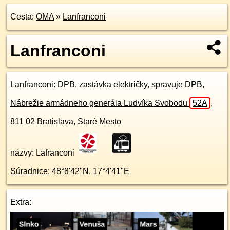
Cesta:
OMA
»
Lanfranconi
Lanfranconi
Lanfranconi
: DPB, zastávka električky, spravuje DPB,
Nábrežie armádneho generála Ludvíka Svobodu
52A
,
811 02
Bratislava, Staré Mesto
názvy: Lafranconi
Súradnice:
48°8'42"N
,
17°4'41"E
Extra: