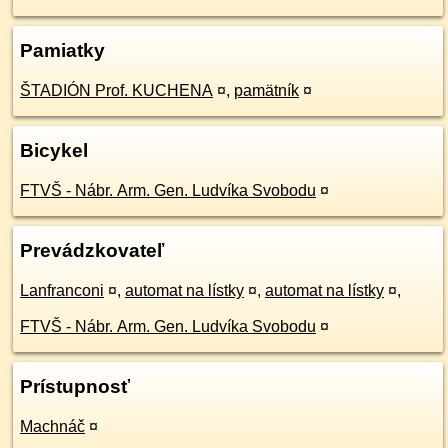
Pamiatky
ŠTADIÓN Prof. KUCHENA
¤
,
pamätník
¤
Bicykel
FTVŠ - Nábr. Arm. Gen. Ludvíka Svobodu
¤
Prevádzkovateľ
Lanfranconi
¤
,
automat na lístky
¤
,
automat na lístky
¤
,
FTVŠ - Nábr. Arm. Gen. Ludvíka Svobodu
¤
Prístupnosť
Machnáč
¤