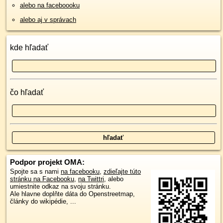
alebo na faceboooku
alebo aj v správach
kde hľadať
čo hľadať
Podpor projekt OMA:
Spojte sa s nami
na facebooku
,
zdieľajte túto
stránku na Facebooku
,
na Twittri
, alebo
umiestnite odkaz na svoju stránku.
Ale hlavne doplňte dáta do Openstreetmap,
články do wikipédie, ...