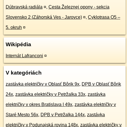
Dúbravská radiála
¤
,
Cesta Železnej opony - sekcia
Slovensko 2 (Záhorská Ves - Jarovce)
¤
,
Cyklotrasa O5 –
5. okruh
¤
Wikipédia
Internát Lafranconi
¤
V kategóriách
zastávka električky v Oblasť Bôrik 9x
,
DPB v Oblasť Bôrik
24x
,
zastávka električky v Petržalka 33x
,
zastávka
električky v okres Bratislava I 49x
,
zastávka električky v
Staré Mesto 56x
,
DPB v Petržalka 144x
,
zastávka
električky v Podunajská rovina 148x
,
zastávka električky v