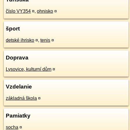
číslo VY354
¤
,
ohnisko
¤
šport
detské ihrisko
¤
,
tenis
¤
Doprava
Lysovice, kulturní dům
¤
Vzdelanie
základná škola
¤
Pamiatky
socha
¤