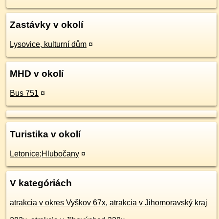
Zastávky v okolí
Lysovice, kulturní dům
¤
MHD v okolí
Bus 751
¤
Turistika v okolí
Letonice;Hlubočany
¤
V kategóriách
atrakcia v okres Vyškov 67x
,
atrakcia v Jihomoravský kraj