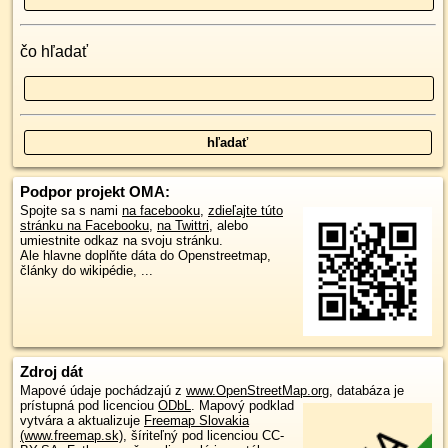
čo hľadať
Podpor projekt OMA:
Spojte sa s nami
na facebooku
,
zdieľajte túto
stránku na Facebooku
,
na Twittri
, alebo
umiestnite odkaz na svoju stránku.
Ale hlavne doplňte dáta do Openstreetmap,
články do wikipédie, ...
Zdroj dát
Mapové údaje pochádzajú z
www.OpenStreetMap.org
, databáza je
prístupná pod licenciou
ODbL
.
Mapový podklad
vytvára a aktualizuje
Freemap Slovakia
(www.freemap.sk)
, šíriteľný pod licenciou CC-