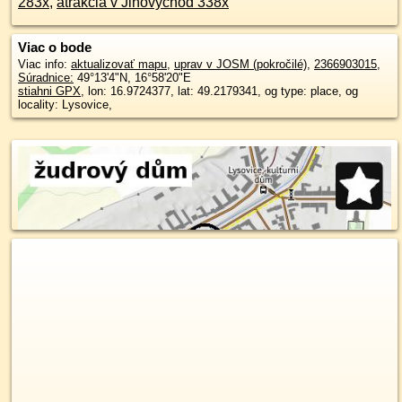
283x
,
atrakcia v Jihovýchod 338x
Viac o bode
Viac info:
aktualizovať mapu
,
uprav v JOSM (pokročilé)
,
2366903015
,
Súradnice:
49°13'4"N
,
16°58'20"E
stiahni GPX
, lon: 16.9724377, lat: 49.2179341, og type: place, og
locality: Lysovice,