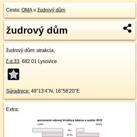
Cesta:
OMA
»
žudrový dům
žudrový dům
žudrový dům
: atrakcia,
č.d.
33
,
682 01
Lysovice
Súradnice:
49°13'4"N
,
16°58'20"E
Extra: