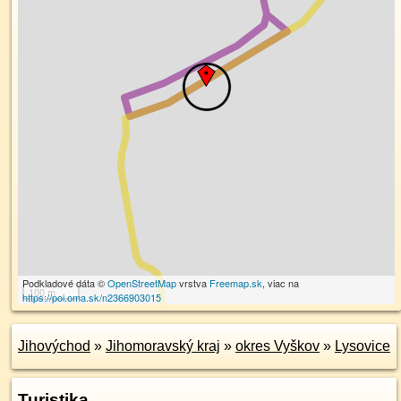
Podkladové dáta ©
OpenStreetMap
vrstva
Freemap.sk
, viac na
100 m
https://poi.oma.sk/n2366903015
Jihovýchod
»
Jihomoravský kraj
»
okres Vyškov
»
Lysovice
Turistika