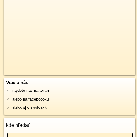
Viac o nás
nájdete nás na twittri
alebo na faceboooku
alebo aj v správach
kde hľadať