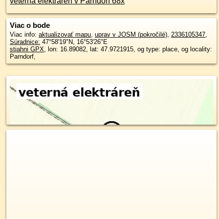
veterná elektráreň v Parndorf 68x
Viac o bode
Viac info:
aktualizovať mapu
,
uprav v JOSM (pokročilé)
,
2336105347
,
Súradnice:
47°58'19"N
,
16°53'26"E
stiahni GPX
, lon: 16.89082, lat: 47.9721915, og type: place, og locality:
Parndorf,