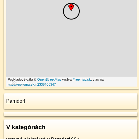
Podkladové dáta ©
OpenStreetMap
vrstva
Freemap.sk
, viac na
100 m
https://poi.oma.sk/n2336105347
Parndorf
V kategóriách