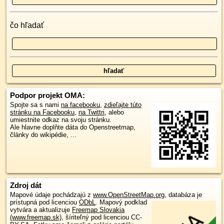
čo hľadať
Podpor projekt OMA:
Spojte sa s nami
na facebooku
,
zdieľajte túto
stránku na Facebooku
,
na Twittri
, alebo
umiestnite odkaz na svoju stránku.
Ale hlavne doplňte dáta do Openstreetmap,
články do wikipédie, ...
Zdroj dát
Mapové údaje pochádzajú z
www.OpenStreetMap.org
, databáza je
prístupná pod licenciou
ODbL
.
Mapový podklad
vytvára a aktualizuje
Freemap Slovakia
(www.freemap.sk)
, šíriteľný pod licenciou CC-