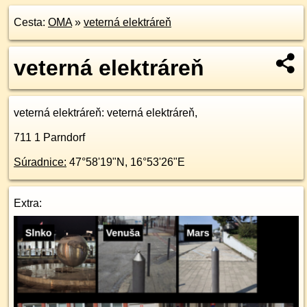
Cesta:
OMA
»
veterná elektráreň
veterná elektráreň
veterná elektráreň
: veterná elektráreň,
711 1
Parndorf
Súradnice:
47°58'19"N
,
16°53'26"E
Extra: