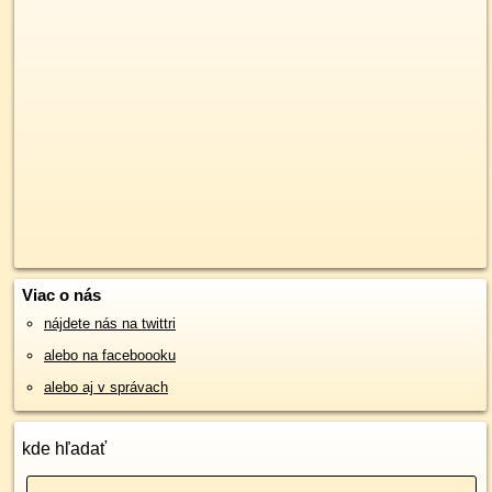
Viac o nás
nájdete nás na twittri
alebo na faceboooku
alebo aj v správach
kde hľadať