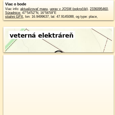
Viac o bode
Viac info:
aktualizovať mapu
,
uprav v JOSM (pokročilé)
,
2336095460
,
Súradnice:
47°54'52"N
,
16°56'59"E
stiahni GPX
, lon: 16.9499637, lat: 47.9145088, og type: place,