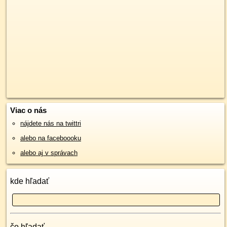
Viac o nás
nájdete nás na twittri
alebo na faceboooku
alebo aj v správach
kde hľadať
čo hľadať