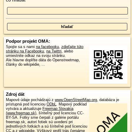
Podpor projekt OMA:
Spojte sa s nami
na facebooku
,
zdieľajte túto
stránku na Facebooku
,
na Twittri
, alebo
umiestnite odkaz na svoju stránku.
Ale hlavne doplňte dáta do Openstreetmap,
články do wikipédie, ...
Zdroj dát
Mapové údaje pochádzajú z
www.OpenStreetMap.org
, databáza je
prístupná pod licenciou
ODbL
.
Mapový podklad
vytvára a aktualizuje
Freemap Slovakia
(www.freemap.sk)
, šíriteľný pod licenciou CC-
BY-SA. Fotky sme čerpali z galérie portálu
freemap.sk, autori fotiek sú uvedení pri
jednotlivých fotkách a sú šíriteľné pod licenciou
CC a z wikipédie. Výškový profil trás čerpáme