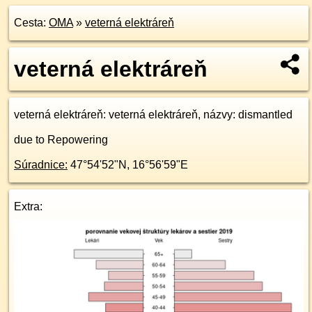
Cesta:
OMA
»
veterná elektráreň
veterná elektráreň
veterná elektráreň
: veterná elektráreň, názvy: dismantled
due to Repowering
Súradnice:
47°54'52"N
,
16°56'59"E
Extra: