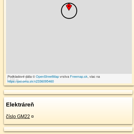
Podkladové dáta ©
OpenStreetMap
vrstva
Freemap.sk
, viac na
100 m
https://poi.oma.sk/n2336095460
Elektráreň
číslo GM22
¤