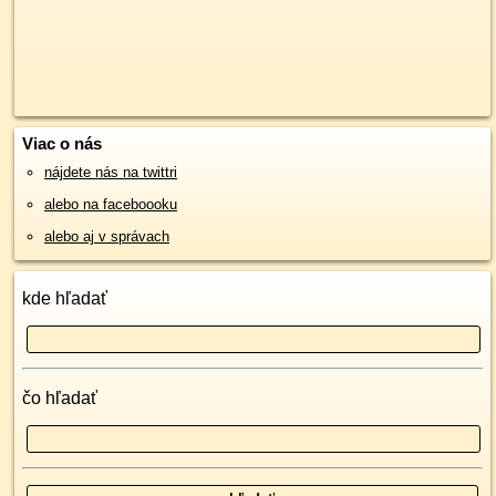
Viac o nás
nájdete nás na twittri
alebo na faceboooku
alebo aj v správach
kde hľadať
čo hľadať