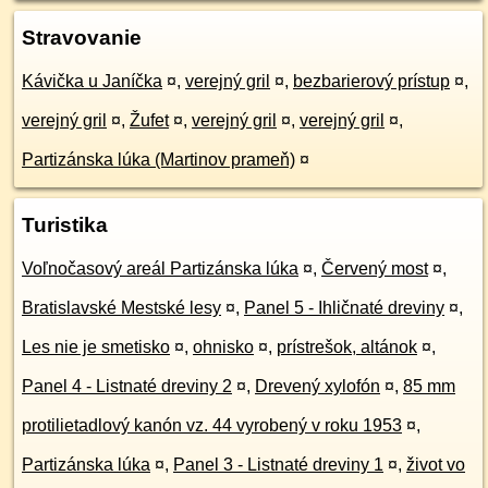
Stravovanie
Kávička u Janíčka
¤
,
verejný gril
¤
,
bezbarierový prístup
¤
,
verejný gril
¤
,
Žufet
¤
,
verejný gril
¤
,
verejný gril
¤
,
Partizánska lúka (Martinov prameň)
¤
Turistika
Voľnočasový areál Partizánska lúka
¤
,
Červený most
¤
,
Bratislavské Mestské lesy
¤
,
Panel 5 - Ihličnaté dreviny
¤
,
Les nie je smetisko
¤
,
ohnisko
¤
,
prístrešok, altánok
¤
,
Panel 4 - Listnaté dreviny 2
¤
,
Drevený xylofón
¤
,
85 mm
protilietadlový kanón vz. 44 vyrobený v roku 1953
¤
,
Partizánska lúka
¤
,
Panel 3 - Listnaté dreviny 1
¤
,
život vo