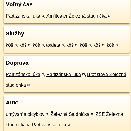
Voľný čas
Partizánska lúka
¤
,
Amfiteáter Železná studnička
¤
Služby
kôš
¤
,
kôš
¤
,
kôš
¤
,
toaleta
¤
,
kôš
¤
,
kôš
¤
,
kôš
¤
,
kôš
¤
Doprava
Partizánska lúka
¤
,
Partizánska lúka
¤
,
Bratislava-Železná
studienka
¤
Auto
umývarňa bicyklov
¤
,
Železná Studnička
¤
,
ZSE Železná
studnička
¤
,
Partizánska lúka
¤