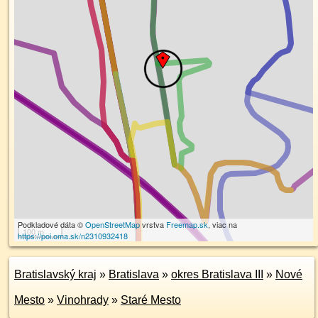
Podkladové dáta ©
OpenStreetMap
vrstva
Freemap.sk
, viac na
100 m
https://poi.oma.sk/n2310932418
Bratislavský kraj
»
Bratislava
»
okres Bratislava III
»
Nové
Mesto
»
Vinohrady
»
Staré Mesto