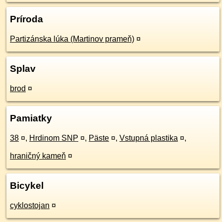
Príroda
Partizánska lúka (Martinov prameň)
¤
Splav
brod
¤
Pamiatky
38
¤
,
Hrdinom SNP
¤
,
Päste
¤
,
Vstupná plastika
¤
,
hraničný kameň
¤
Bicykel
cyklostojan
¤