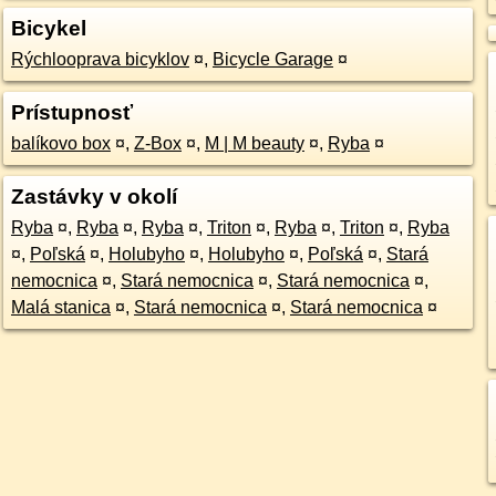
Bicykel
Rýchlooprava bicyklov
¤
,
Bicycle Garage
¤
Prístupnosť
balíkovo box
¤
,
Z-Box
¤
,
M | M beauty
¤
,
Ryba
¤
Zastávky v okolí
Ryba
¤
,
Ryba
¤
,
Ryba
¤
,
Triton
¤
,
Ryba
¤
,
Triton
¤
,
Ryba
¤
,
Poľská
¤
,
Holubyho
¤
,
Holubyho
¤
,
Poľská
¤
,
Stará
nemocnica
¤
,
Stará nemocnica
¤
,
Stará nemocnica
¤
,
Malá stanica
¤
,
Stará nemocnica
¤
,
Stará nemocnica
¤