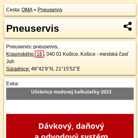
Cesta:
OMA
»
Pneuservis
Pneuservis
Pneuservis
: pneuservis,
Krasinského
16
,
040 01
Košice, Košice - mestská časť
Juh
Súradnice:
48°42'9"N
,
21°15'52"E
Extra: