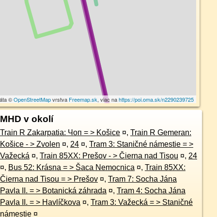
dáta ©
OpenStreetMap
vrstva
Freemap.sk
, viac na
https://poi.oma.sk/n2290239725
MHD v okolí
Train R Zakarpatia: Чоп = > Košice
¤
,
Train R Gemeran:
Košice - > Zvolen
¤
,
24
¤
,
Tram 3: Staničné námestie = >
Važecká
¤
,
Train 85XX: Prešov - > Čierna nad Tisou
¤
,
24
¤
,
Bus 52: Krásna = > Šaca Nemocnica
¤
,
Train 85XX:
Čierna nad Tisou = > Prešov
¤
,
Tram 7: Socha Jána
Pavla II. = > Botanická záhrada
¤
,
Tram 4: Socha Jána
Pavla II. = > Havlíčkova
¤
,
Tram 3: Važecká = > Staničné
námestie
¤