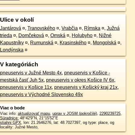
Ulice v okolí
Jantárová
¤
,
Tranovského
¤
,
Vrabčia
¤
,
Rímska
¤
,
Južná
trieda
¤
,
Domčeková
¤
,
Omská
¤
,
Holubyho
¤
,
Nižné
Kapustníky
¤
,
Rumunská
¤
,
Krasinského
¤
,
Mongolská
¤
,
Londýnska
¤
V kategóriách
pneuservis v Južné Mesto 4x
,
pneuservis v Košice -
mestská časť Juh 5x
,
pneuservis v okres Košice IV 6x
,
pneuservis v Košice 11x
,
pneuservis v Košický kraj 21x
,
pneuservis v Východné Slovensko 49x
Viac o bode
Viac info:
aktualizovať mapu
,
uprav v JOSM (pokročilé)
,
2290239725
,
Súradnice:
48°42'9"N
,
21°15'52"E
stiahni GPX
, lon: 21.2646276, lat: 48.7027397, og type: place, og
locality: Južné Mesto,