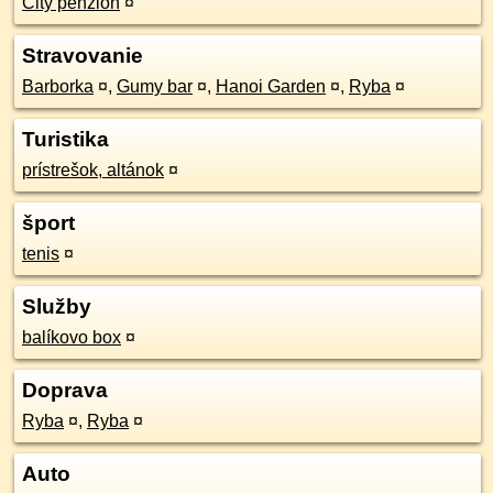
City penzión
¤
Stravovanie
Barborka
¤
,
Gumy bar
¤
,
Hanoi Garden
¤
,
Ryba
¤
Turistika
prístrešok, altánok
¤
šport
tenis
¤
Služby
balíkovo box
¤
Doprava
Ryba
¤
,
Ryba
¤
Auto