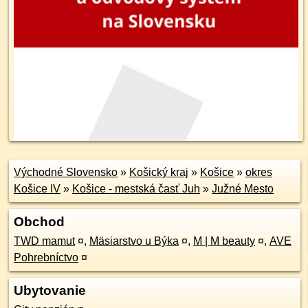
Východné Slovensko
»
Košický kraj
»
Košice
»
okres
Košice IV
»
Košice - mestská časť Juh
»
Južné Mesto
Obchod
TWD mamut
¤
,
Mäsiarstvo u Býka
¤
,
M | M beauty
¤
,
AVE
Pohrebníctvo
¤
Ubytovanie