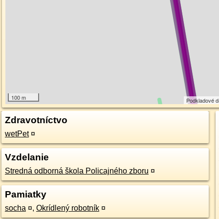
100 m
Podkladové 
Zdravotníctvo
wetPet
¤
Vzdelanie
Stredná odborná škola Policajného zboru
¤
Pamiatky
socha
¤
,
Okrídlený robotník
¤