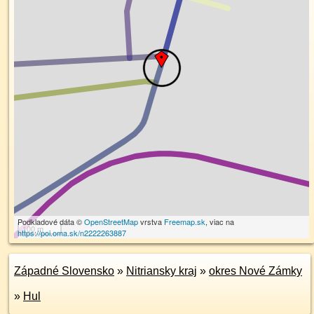
Podkladové dáta ©
OpenStreetMap
vrstva
Freemap.sk
, viac na
100 m
https://poi.oma.sk/n2222263887
Západné Slovensko
»
Nitriansky kraj
»
okres Nové Zámky
»
Hul