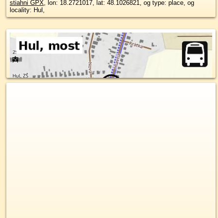
stiahni GPX
, lon: 18.2721017, lat: 48.1026821, og type: place, og
locality: Hul,