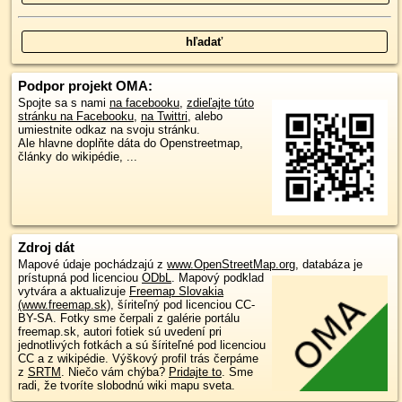
Podpor projekt OMA:
Spojte sa s nami
na facebooku
,
zdieľajte túto
stránku na Facebooku
,
na Twittri
, alebo
umiestnite odkaz na svoju stránku.
Ale hlavne doplňte dáta do Openstreetmap,
články do wikipédie, ...
Zdroj dát
Mapové údaje pochádzajú z
www.OpenStreetMap.org
, databáza je
prístupná pod licenciou
ODbL
.
Mapový podklad
vytvára a aktualizuje
Freemap Slovakia
(www.freemap.sk)
, šíriteľný pod licenciou CC-
BY-SA. Fotky sme čerpali z galérie portálu
freemap.sk, autori fotiek sú uvedení pri
jednotlivých fotkách a sú šíriteľné pod licenciou
CC a z wikipédie. Výškový profil trás čerpáme
z
SRTM
. Niečo vám chýba?
Pridajte to
. Sme
radi, že tvoríte slobodnú wiki mapu sveta.