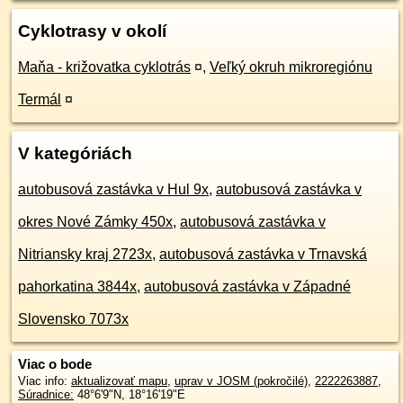
Cyklotrasy v okolí
Maňa - križovatka cyklotrás
¤
,
Veľký okruh mikroregiónu
Termál
¤
V kategóriách
autobusová zastávka v Hul 9x
,
autobusová zastávka v
okres Nové Zámky 450x
,
autobusová zastávka v
Nitriansky kraj 2723x
,
autobusová zastávka v Trnavská
pahorkatina 3844x
,
autobusová zastávka v Západné
Slovensko 7073x
Viac o bode
Viac info:
aktualizovať mapu
,
uprav v JOSM (pokročilé)
,
2222263887
,
Súradnice:
48°6'9"N
,
18°16'19"E