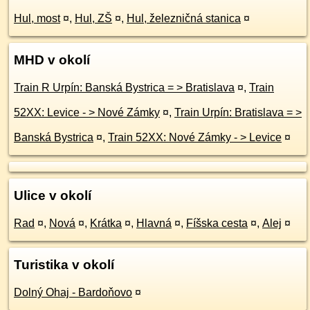
Hul, most
¤
,
Hul, ZŠ
¤
,
Hul, železničná stanica
¤
MHD v okolí
Train R Urpín: Banská Bystrica = > Bratislava
¤
,
Train
52XX: Levice - > Nové Zámky
¤
,
Train Urpín: Bratislava = >
Banská Bystrica
¤
,
Train 52XX: Nové Zámky - > Levice
¤
Ulice v okolí
Rad
¤
,
Nová
¤
,
Krátka
¤
,
Hlavná
¤
,
Fíšska cesta
¤
,
Alej
¤
Turistika v okolí
Dolný Ohaj - Bardoňovo
¤