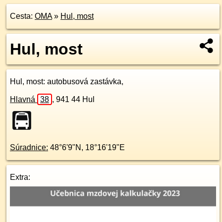
Cesta:
OMA
»
Hul, most
Hul, most
Hul, most
: autobusová zastávka,
Hlavná
38
,
941 44
Hul
Súradnice:
48°6'9"N
,
18°16'19"E
Extra: