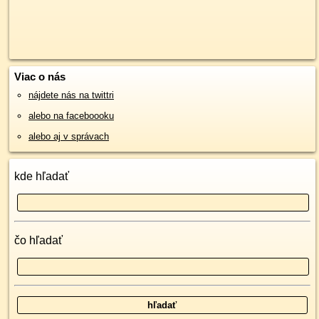
Viac o nás
nájdete nás na twittri
alebo na faceboooku
alebo aj v správach
kde hľadať
čo hľadať