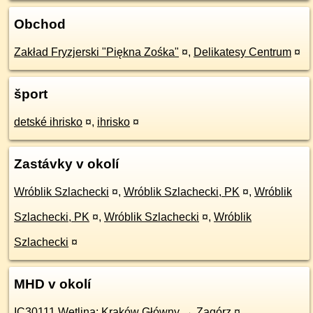
Obchod
Zakład Fryzjerski "Piękna Zośka"
¤
,
Delikatesy Centrum
¤
šport
detské ihrisko
¤
,
ihrisko
¤
Zastávky v okolí
Wróblik Szlachecki
¤
,
Wróblik Szlachecki, PK
¤
,
Wróblik
Szlachecki, PK
¤
,
Wróblik Szlachecki
¤
,
Wróblik
Szlachecki
¤
MHD v okolí
IC30111 Wetlina: Kraków Główny → Zagórz
¤