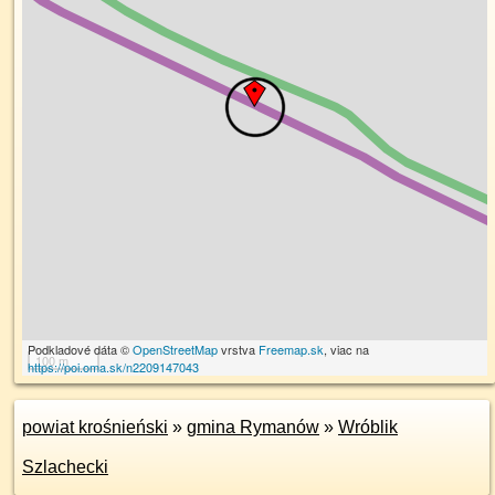
Podkladové dáta ©
OpenStreetMap
vrstva
Freemap.sk
, viac na
100 m
https://poi.oma.sk/n2209147043
powiat krośnieński
»
gmina Rymanów
»
Wróblik
Szlachecki