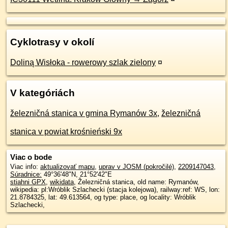
Cyklotrasy v okolí
Doliną Wisłoka - rowerowy szlak zielony
¤
V kategóriách
železničná stanica v gmina Rymanów 3x
,
železničná
stanica v powiat krośnieński 9x
Viac o bode
Viac info:
aktualizovať mapu
,
uprav v JOSM (pokročilé)
,
2209147043
,
Súradnice:
49°36'48"N
,
21°52'42"E
stiahni GPX
,
wikidata
, Železničná stanica, old name: Rymanów,
wikipedia: pl:Wróblik Szlachecki (stacja kolejowa), railway:ref: WS, lon:
21.8784325, lat: 49.613564, og type: place, og locality: Wróblik
Szlachecki,