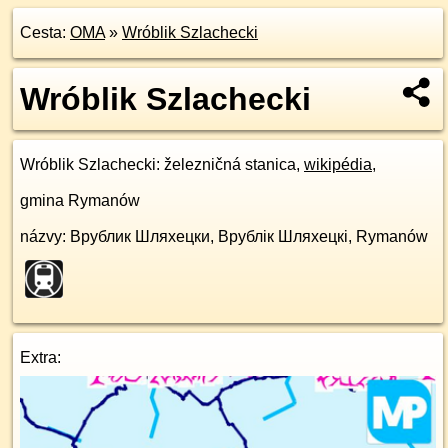
Cesta:
OMA
»
Wróblik Szlachecki
Wróblik Szlachecki
Wróblik Szlachecki
: železničná stanica,
wikipédia
,
gmina Rymanów
názvy: Врублик Шляхецки, Врублік Шляхецкі, Rymanów
Extra: