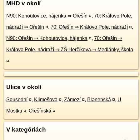
MHD v okolí
N90: Kohoutovice, hájenka ⇒ Ořešín
¤
,
70: Královo Pole,
nádraží ⇒ Ořešín
¤
,
70: Ořešín ⇒ Královo Pole, nádraží
¤
,
N90: Ořešín ⇒ Kohoutovice, hájenka
¤
,
70: Ořešín ⇒
Královo Pole, nádraží ⇒ ZŠ Herčíkova ⇒ Medlánky, škola
¤
Ulice v okolí
Sousední
¤
,
Klimešova
¤
,
Zámezí
¤
,
Blanenská
¤
,
U
Mostku
¤
,
Ořešínská
¤
V kategóriách