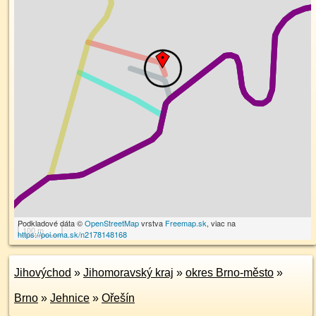
Podkladové dáta ©
OpenStreetMap
vrstva
Freemap.sk
, viac na
100 m
https://poi.oma.sk/n2178148168
Jihovýchod
»
Jihomoravský kraj
»
okres Brno-město
»
Brno
»
Jehnice
»
Ořešín