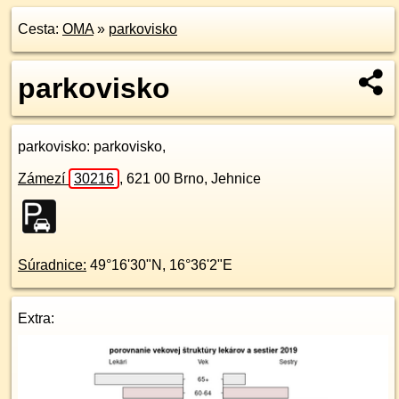
Cesta:
OMA
»
parkovisko
parkovisko
parkovisko
: parkovisko,
Zámezí
30216
,
621 00
Brno, Jehnice
Súradnice:
49°16'30"N
,
16°36'2"E
Extra: