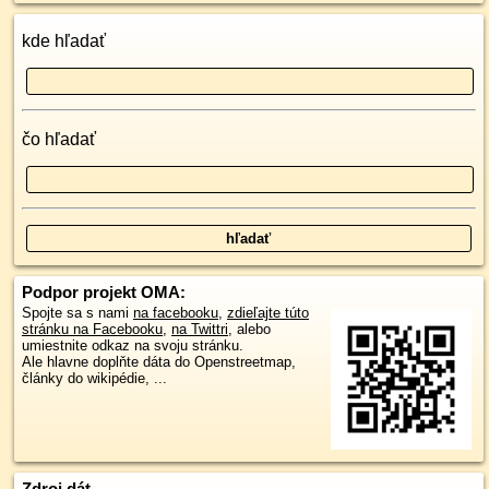
kde hľadať
čo hľadať
Podpor projekt OMA:
Spojte sa s nami
na facebooku
,
zdieľajte túto
stránku na Facebooku
,
na Twittri
, alebo
umiestnite odkaz na svoju stránku.
Ale hlavne doplňte dáta do Openstreetmap,
články do wikipédie, ...
Zdroj dát