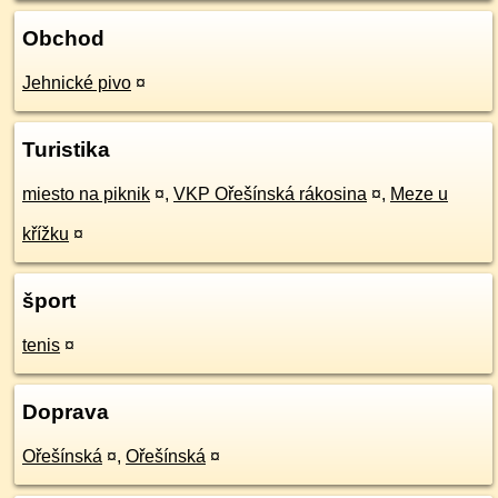
Obchod
Jehnické pivo
¤
Turistika
miesto na piknik
¤
,
VKP Ořešínská rákosina
¤
,
Meze u
křížku
¤
šport
tenis
¤
Doprava
Ořešínská
¤
,
Ořešínská
¤