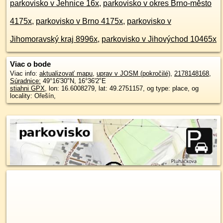
parkovisko v Jehnice 16x
,
parkovisko v okres Brno-město
4175x
,
parkovisko v Brno 4175x
,
parkovisko v
Jihomoravský kraj 8996x
,
parkovisko v Jihovýchod 10465x
Viac o bode
Viac info:
aktualizovať mapu
,
uprav v JOSM (pokročilé)
,
2178148168
,
Súradnice:
49°16'30"N
,
16°36'2"E
stiahni GPX
, lon: 16.6008279, lat: 49.2751157, og type: place, og
locality: Ořešín,