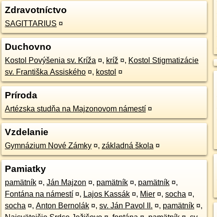
Zdravotníctvo
SAGITTARIUS
¤
Duchovno
Kostol Povýšenia sv. Kríža
¤
,
kríž
¤
,
Kostol Stigmatizácie
sv. Františka Assiského
¤
,
kostol
¤
Príroda
Artézska studňa na Majzonovom námestí
¤
Vzdelanie
Gymnázium Nové Zámky
¤
,
základná škola
¤
Pamiatky
pamätník
¤
,
Ján Majzon
¤
,
pamätník
¤
,
pamätník
¤
,
Fontána na námestí
¤
,
Lajos Kassák
¤
,
Mier
¤
,
socha
¤
,
socha
¤
,
Anton Bernolák
¤
,
sv. Ján Pavol II.
¤
,
pamätník
¤
,