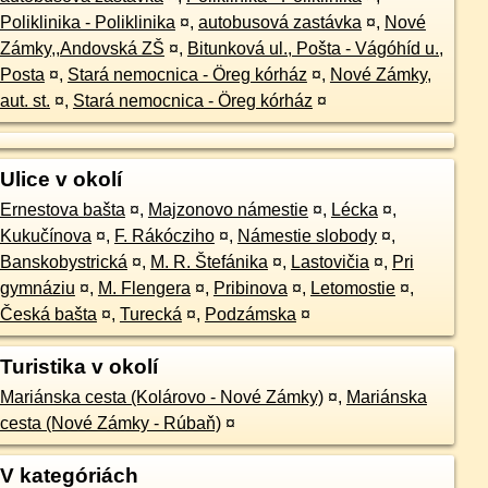
Poliklinika - Poliklinika
¤
,
autobusová zastávka
¤
,
Nové
Zámky,,Andovská ZŠ
¤
,
Bitunková ul., Pošta - Vágóhíd u.,
Posta
¤
,
Stará nemocnica - Öreg kórház
¤
,
Nové Zámky,
aut. st.
¤
,
Stará nemocnica - Öreg kórház
¤
Ulice v okolí
Ernestova bašta
¤
,
Majzonovo námestie
¤
,
Lécka
¤
,
Kukučínova
¤
,
F. Rákócziho
¤
,
Námestie slobody
¤
,
Banskobystrická
¤
,
M. R. Štefánika
¤
,
Lastovičia
¤
,
Pri
gymnáziu
¤
,
M. Flengera
¤
,
Pribinova
¤
,
Letomostie
¤
,
Česká bašta
¤
,
Turecká
¤
,
Podzámska
¤
Turistika v okolí
Mariánska cesta (Kolárovo - Nové Zámky)
¤
,
Mariánska
cesta (Nové Zámky - Rúbaň)
¤
V kategóriách