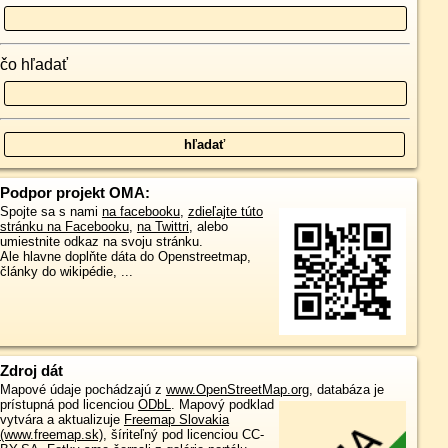
čo hľadať
Podpor projekt OMA:
Spojte sa s nami
na facebooku
,
zdieľajte túto
stránku na Facebooku
,
na Twittri
, alebo
umiestnite odkaz na svoju stránku.
Ale hlavne doplňte dáta do Openstreetmap,
články do wikipédie, ...
Zdroj dát
Mapové údaje pochádzajú z
www.OpenStreetMap.org
, databáza je
prístupná pod licenciou
ODbL
.
Mapový podklad
vytvára a aktualizuje
Freemap Slovakia
(www.freemap.sk)
, šíriteľný pod licenciou CC-