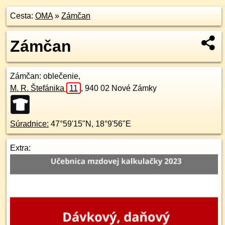
Cesta:
OMA
»
Zámčan
Zámčan
Zámčan
: oblečenie,
M. R. Štefánika
11
,
940 02
Nové Zámky
Súradnice:
47°59'15"N
,
18°9'56"E
Extra: