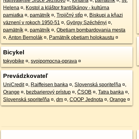
Najsvätejšie Srdce Ježišovo
¤
,
fontána
¤
,
pamätník
¤
,
sv.
Helena
¤
,
Kostol a kláštor františkánov - kultúrna
pamiatka
¤
,
pamätník
¤
,
Trojičný stĺp
¤
,
Biskupi a kňazi
väznení v rokoch 1950-51
¤
,
György Széchényi
¤
,
pamätník
¤
,
pamätník
¤
,
Obetiam bombardovania mesta
¤
,
Anton Bernolák
¤
,
Pamätník obetiam holokaustu
¤
Bicykel
tokyobike
¤
,
svojpomocna-oprava
¤
Prevádzkovateľ
UniCredit
¤
,
Raiffeisen banka
¤
,
Slovenská sporiteľňa
¤
,
Orange
¤
,
bezbarierový prístup
¤
,
ČSOB
¤
,
Tatra banka
¤
,
Slovenská sporiteľňa
¤
,
dm
¤
,
COOP Jednota
¤
,
Orange
¤