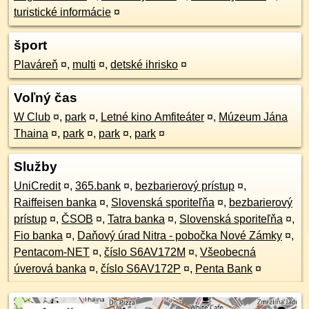
turistické informácie
¤
šport
Plaváreň
¤
,
multi
¤
,
detské ihrisko
¤
Voľný čas
W Club
¤
,
park
¤
,
Letné kino Amfiteáter
¤
,
Múzeum Jána
Thaina
¤
,
park
¤
,
park
¤
,
park
¤
Služby
UniCredit
¤
,
365.bank
¤
,
bezbarierový prístup
¤
,
Raiffeisen banka
¤
,
Slovenská sporiteľňa
¤
,
bezbarierový
prístup
¤
,
ČSOB
¤
,
Tatra banka
¤
,
Slovenská sporiteľňa
¤
,
Fio banka
¤
,
Daňový úrad Nitra - pobočka Nové Zámky
¤
,
Pentacom-NET
¤
,
číslo S6AV172M
¤
,
Všeobecná
úverová banka
¤
,
číslo S6AV172P
¤
,
Penta Bank
¤