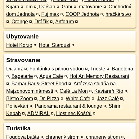
Kijara
¤
,
dm
¤
,
Daršan
¤
,
Gabi
¤
,
maľovanie
¤
,
Obchodný
dom Jednota
¤
,
Fujimax
¤
,
COOP Jednota
¤
,
hračkárstvo
¤
,
Orange
¤
,
Dráčik
¤
,
Artforum
¤
Ubytovanie
Hotel Korzo
¤
,
Hotel Stardust
¤
Stravovanie
DiJaniz
¤
,
Fontánka s pitnou vodou
¤
,
Trieste
¤
,
Bageteria
¤
,
Bageterie
¤
,
Aqua Cafe
¤
,
Hoi An Memory Restaurant
¤
,
Barbar Bar & Street Food
¤
,
Artézska studňa na
Majzonovom námestí
¤
,
Café La Mon
¤
,
Kaviareň Rio
¤
,
Bistro Zoom
¤
,
Dr. Pizza
¤
,
White Cafe
¤
,
Jazz Café
¤
,
Polievkári
¤
,
Panorama restaurant & lounge
¤
,
Shirin
Kebab
¤
,
ADMIRAL
¤
,
Hostinec Košťál
¤
Turistika
Fogdova bašta
¤
,
chranený strom
¤
,
chranený strom
¤
,