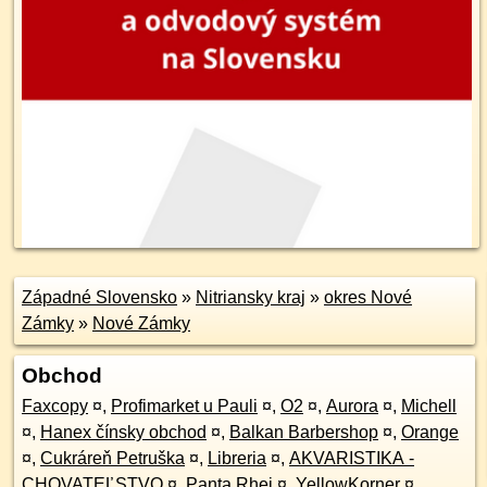
Západné Slovensko
»
Nitriansky kraj
»
okres Nové
Zámky
»
Nové Zámky
Obchod
Faxcopy
¤
,
Profimarket u Pauli
¤
,
O2
¤
,
Aurora
¤
,
Michell
¤
,
Hanex čínsky obchod
¤
,
Balkan Barbershop
¤
,
Orange
¤
,
Cukráreň Petruška
¤
,
Libreria
¤
,
AKVARISTIKA -
CHOVATEĽSTVO
¤
,
Panta Rhei
¤
,
YellowKorner
¤
,