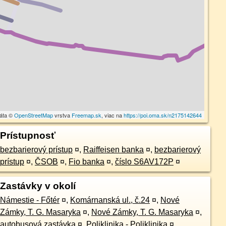
dáta ©
OpenStreetMap
vrstva
Freemap.sk
, viac na
https://poi.oma.sk/n2175142644
Prístupnosť
bezbarierový prístup
¤
,
Raiffeisen banka
¤
,
bezbarierový
prístup
¤
,
ČSOB
¤
,
Fio banka
¤
,
číslo S6AV172P
¤
Zastávky v okolí
Námestie - Főtér
¤
,
Komárnanská ul., č.24
¤
,
Nové
Zámky, T. G. Masaryka
¤
,
Nové Zámky, T. G. Masaryka
¤
,
autobusová zastávka
¤
,
Poliklinika - Poliklinika
¤
,