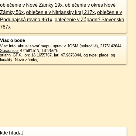
oblečenie v Nové Zámky 19x
,
oblečenie v okres Nové
Zámky 50x
,
oblečenie v Nitriansky kraj 217x
,
oblečenie v
Podunajská rovina 461x
,
oblečenie v Západné Slovensko
787x
Viac o bode
Viac info:
aktualizovať mapu
,
uprav v JOSM (pokročilé)
,
2175142644
,
Súradnice:
47°59'15"N
,
18°9'56"E
stiahni GPX
, lon: 18.1655767, lat: 47.9876044, og type: place, og
locality: Nové Zámky,
kde hľadať