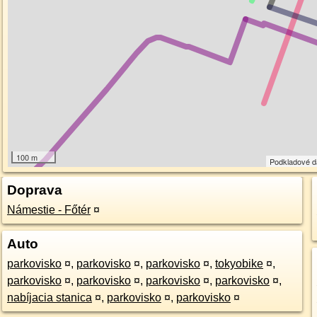
100 m
Podkladové 
Doprava
Námestie - Főtér
¤
Auto
parkovisko
¤
,
parkovisko
¤
,
parkovisko
¤
,
tokyobike
¤
,
parkovisko
¤
,
parkovisko
¤
,
parkovisko
¤
,
parkovisko
¤
,
nabíjacia stanica
¤
,
parkovisko
¤
,
parkovisko
¤