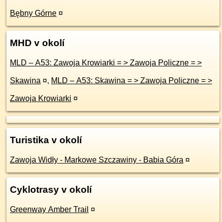
Bębny Górne
¤
MHD v okolí
MLD – A53: Zawoja Krowiarki = > Zawoja Policzne = >
Skawina
¤
,
MLD – A53: Skawina = > Zawoja Policzne = >
Zawoja Krowiarki
¤
Turistika v okolí
Zawoja Widły - Markowe Szczawiny - Babia Góra
¤
Cyklotrasy v okolí
Greenway Amber Trail
¤