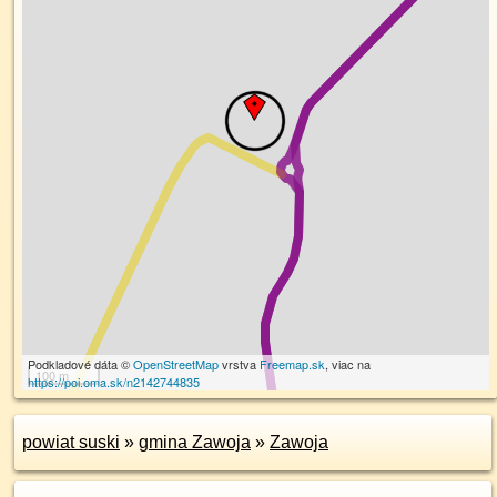
Podkladové dáta ©
OpenStreetMap
vrstva
Freemap.sk
, viac na
100 m
https://poi.oma.sk/n2142744835
powiat suski
»
gmina Zawoja
»
Zawoja