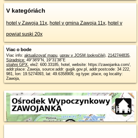
V kategóriách
hotel v Zawoja 11x
,
hotel v gmina Zawoja 11x
,
hotel v
powiat suski 20x
Viac o bode
Viac info:
aktualizovať mapu
,
uprav v JOSM (pokročilé)
,
2142744835
,
Súradnice:
49°38'9"N
,
19°31'38"E
stiahni GPX
, ele2: 600.33185, hotel, website: https://zawojanka.com/,
addr:place: Zawoja, source:addr: gugik.gov.pl, addr:postcode: 34 222,
981, lon: 19.5274093, lat: 49.6358909, og type: place, og locality:
Zawoja,