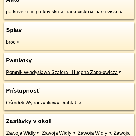
parkovisko
¤
,
parkovisko
¤
,
parkovisko
¤
,
parkovisko
¤
Splav
brod
¤
Pamiatky
Pomnik Władysława Szafera i Hugona Zapałowicza
¤
Prístupnosť
Ośrodek Wypoczynkowy Diablak
¤
Zastávky v okolí
Zawoja Widły
¤
,
Zawoja Widły
¤
,
Zawoja Widły
¤
,
Zawoja