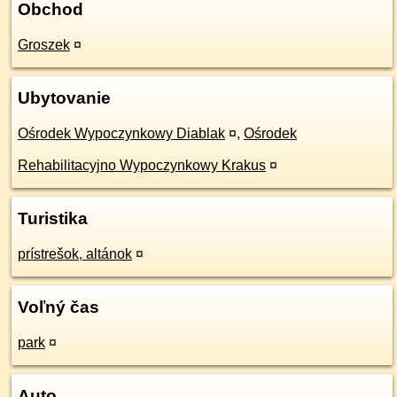
Obchod
Groszek
¤
Ubytovanie
Ośrodek Wypoczynkowy Diablak
¤
,
Ośrodek
Rehabilitacyjno Wypoczynkowy Krakus
¤
Turistika
prístrešok, altánok
¤
Voľný čas
park
¤
Auto