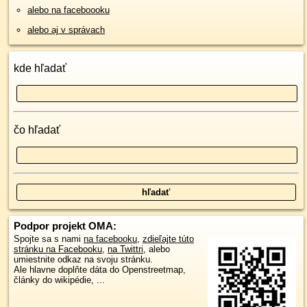
alebo na faceboooku
alebo aj v správach
kde hľadať
čo hľadať
Podpor projekt OMA:
Spojte sa s nami
na facebooku
,
zdieľajte túto
stránku na Facebooku
,
na Twittri
, alebo
umiestnite odkaz na svoju stránku.
Ale hlavne doplňte dáta do Openstreetmap,
články do wikipédie, ...