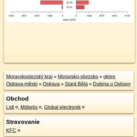
Moravskoslezský kraj
»
Moravsko-sliezsko
»
okres
Ostrava-město
»
Ostrava
»
Stará Bělá
»
Dubina u Ostravy
Obchod
Lidl
¤
,
Möbelix
¤
,
Global electronik
¤
Stravovanie
KFC
¤