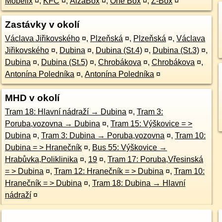
Möbelix
¤
,
KFC
¤
,
AlzaBox
¤
,
One Box
¤
,
Z-Box
¤
Zastávky v okolí
Václava Jiřikovského
¤
,
Plzeňská
¤
,
Plzeňská
¤
,
Václava
Jiřikovského
¤
,
Dubina
¤
,
Dubina (St.4)
¤
,
Dubina (St.3)
¤
,
Dubina
¤
,
Dubina (St.5)
¤
,
Chrobákova
¤
,
Chrobákova
¤
,
Antonína Poledníka
¤
,
Antonína Poledníka
¤
MHD v okolí
Tram 18: Hlavní nádraží → Dubina
¤
,
Tram 3:
Poruba,vozovna → Dubina
¤
,
Tram 15: Výškovice = >
Dubina
¤
,
Tram 3: Dubina → Poruba,vozovna
¤
,
Tram 10:
Dubina = > Hranečník
¤
,
Bus 55: Výškovice →
Hrabůvka,Poliklinika
¤
,
19
¤
,
Tram 17: Poruba,Vřesinská
= > Dubina
¤
,
Tram 12: Hranečník = > Dubina
¤
,
Tram 10:
Hranečník = > Dubina
¤
,
Tram 18: Dubina → Hlavní
nádraží
¤