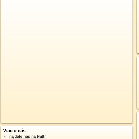
Viac o nás
nájdete nás na twittri