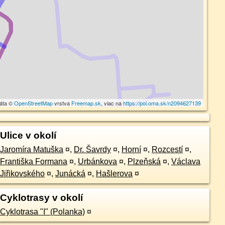
dáta ©
OpenStreetMap
vrstva
Freemap.sk
, viac na
https://poi.oma.sk/n2094627139
Ulice v okolí
Jaromíra Matuška
¤
,
Dr. Šavrdy
¤
,
Horní
¤
,
Rozcestí
¤
,
Františka Formana
¤
,
Urbánkova
¤
,
Plzeňská
¤
,
Václava
Jiřikovského
¤
,
Junácká
¤
,
Hašlerova
¤
Cyklotrasy v okolí
Cyklotrasa "I" (Polanka)
¤