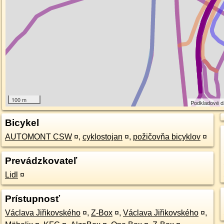
100 m
Podkladové 
Bicykel
AUTOMONT CSW
¤
,
cyklostojan
¤
,
požičovňa bicyklov
¤
Prevádzkovateľ
Lidl
¤
Prístupnosť
Václava Jiřikovského
¤
,
Z-Box
¤
,
Václava Jiřikovského
¤
,