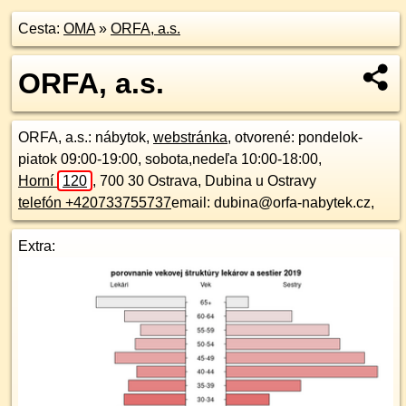
Cesta:
OMA
»
ORFA, a.s.
ORFA, a.s.
ORFA, a.s.
: nábytok,
webstránka
, otvorené: pondelok-
piatok 09:00-19:00, sobota,nedeľa 10:00-18:00,
Horní
120
,
700 30
Ostrava, Dubina u Ostravy
telefón +420733755737
email: dubina@orfa-nabytek.cz,
Extra: