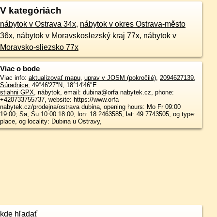
V kategóriách
nábytok v Ostrava 34x
,
nábytok v okres Ostrava-město
36x
,
nábytok v Moravskoslezský kraj 77x
,
nábytok v
Moravsko-sliezsko 77x
Viac o bode
Viac info:
aktualizovať mapu
,
uprav v JOSM (pokročilé)
,
2094627139
,
Súradnice:
49°46'27"N
,
18°14'46"E
stiahni GPX
, nábytok, email: dubina@orfa nabytek.cz, phone:
+420733755737, website: https://www.orfa
nabytek.cz/prodejna/ostrava dubina, opening hours: Mo Fr 09:00
19:00; Sa, Su 10:00 18:00, lon: 18.2463585, lat: 49.7743505, og type:
place, og locality: Dubina u Ostravy,
kde hľadať