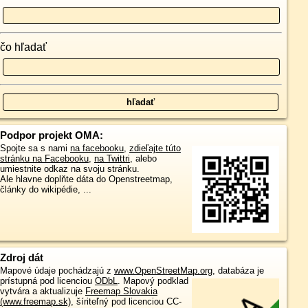
čo hľadať
Podpor projekt OMA:
Spojte sa s nami
na facebooku
,
zdieľajte túto
stránku na Facebooku
,
na Twittri
, alebo
umiestnite odkaz na svoju stránku.
Ale hlavne doplňte dáta do Openstreetmap,
články do wikipédie, ...
Zdroj dát
Mapové údaje pochádzajú z
www.OpenStreetMap.org
, databáza je
prístupná pod licenciou
ODbL
.
Mapový podklad
vytvára a aktualizuje
Freemap Slovakia
(www.freemap.sk)
, šíriteľný pod licenciou CC-