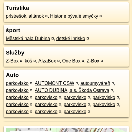
Turistika
prístrešok, altánok
¤
,
Historie bývalé smyčky
¤
šport
Městská hala Dubina
¤
,
detské ihrisko
¤
Služby
Z-Box
¤
,
kôš
¤
,
AlzaBox
¤
,
One Box
¤
,
Z-Box
¤
Auto
parkovisko
¤
,
AUTOMONT CSW
¤
,
autoumyváreň
¤
,
parkovisko
¤
,
AUTO DUBINA, a.s. Škoda Ostrava
¤
,
parkovisko
¤
,
parkovisko
¤
,
parkovisko
¤
,
parkovisko
¤
,
parkovisko
¤
,
parkovisko
¤
,
parkovisko
¤
,
parkovisko
¤
,
parkovisko
¤
,
parkovisko
¤
,
parkovisko
¤