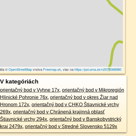
dáta ©
OpenStreetMap
vrstva
Freemap.sk
, viac na
https://poi.oma.sk/n2078068980
V kategóriách
orientačný bod v Vyhne 17x
,
orientačný bod v Mikroregión
Hlinické Pohronie 76x
,
orientačný bod v okres Žiar nad
Hronom 172x
,
orientačný bod v CHKO Štiavnické vrchy
269x
,
orientačný bod v Chránená krajinná oblasť
Štiavnické vrchy 294x
,
orientačný bod v Banskobystrický
kraj 2479x
,
orientačný bod v Stredné Slovensko 5129x