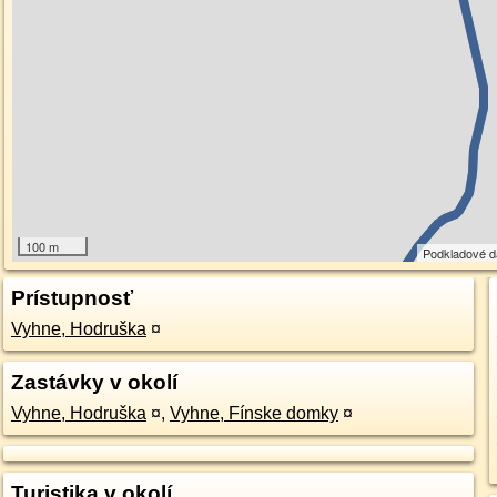
100 m
Podkladové 
Prístupnosť
Vyhne, Hodruška
¤
Zastávky v okolí
Vyhne, Hodruška
¤
,
Vyhne, Fínske domky
¤
Turistika v okolí