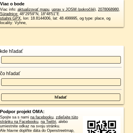
Viac o bode
Viac info:
aktualizovať mapu
,
uprav v JOSM (pokročilé)
,
2078068980
,
Súradnice:
48°29'59"N
,
18°48'51"E
stiahni GPX
, lon: 18.8144006, lat: 48.499995, og type: place, og
locality: Vyhne,
kde hľadať
čo hľadať
Podpor projekt OMA:
Spojte sa s nami
na facebooku
,
zdieľajte túto
stránku na Facebooku
,
na Twittri
, alebo
umiestnite odkaz na svoju stránku.
Ale hlavne doplňte dáta do Openstreetmap,