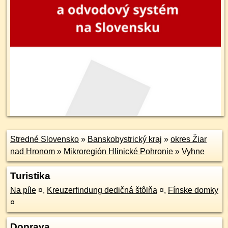
Stredné Slovensko
»
Banskobystrický kraj
»
okres Žiar
nad Hronom
»
Mikroregión Hlinické Pohronie
»
Vyhne
Turistika
Na píle
¤
,
Kreuzerfindung dedičná štôlňa
¤
,
Fínske domky
¤
Doprava