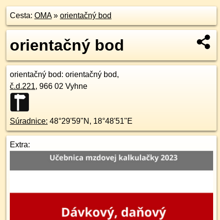
Cesta:
OMA
»
orientačný bod
orientačný bod
orientačný bod
: orientačný bod,
č.d.
221
,
966 02
Vyhne
Súradnice:
48°29'59"N
,
18°48'51"E
Extra: