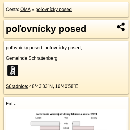
Cesta:
OMA
»
poľovnícky posed
poľovnícky posed
poľovnícky posed
: poľovnícky posed,
Gemeinde Schrattenberg
Súradnice:
48°43'33"N
,
16°40'58"E
Extra: