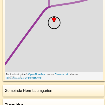
Podkladové dáta ©
OpenStreetMap
vrstva
Freemap.sk
, viac na
100 m
https://poi.oma.sk/n2059452598
Gemeinde Herrnbaumgarten
Turistika