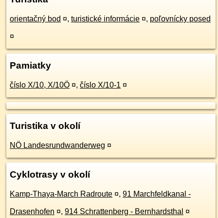
orientačný bod
¤
,
turistické informácie
¤
,
poľovnícky posed
¤
Pamiatky
číslo X/10, X/10Ö
¤
,
číslo X/10-1
¤
Turistika v okolí
NÖ Landesrundwanderweg
¤
Cyklotrasy v okolí
Kamp-Thaya-March Radroute
¤
,
91 Marchfeldkanal -
Drasenhofen
¤
,
914 Schrattenberg - Bernhardsthal
¤