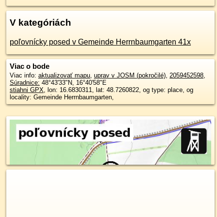
V kategóriách
poľovnícky posed v Gemeinde Herrnbaumgarten 41x
Viac o bode
Viac info:
aktualizovať mapu
,
uprav v JOSM (pokročilé)
,
2059452598
,
Súradnice:
48°43'33"N
,
16°40'58"E
stiahni GPX
, lon: 16.6830311, lat: 48.7260822, og type: place, og
locality: Gemeinde Herrnbaumgarten,