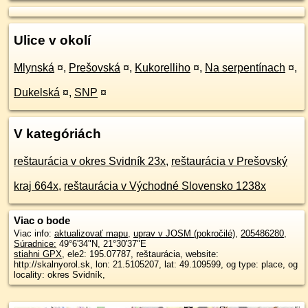
Ulice v okolí
Mlynská
¤
,
Prešovská
¤
,
Kukorelliho
¤
,
Na serpentínach
¤
,
Dukelská
¤
,
SNP
¤
V kategóriách
reštaurácia v okres Svidník 23x
,
reštaurácia v Prešovský
kraj 664x
,
reštaurácia v Východné Slovensko 1238x
Viac o bode
Viac info:
aktualizovať mapu
,
uprav v JOSM (pokročilé)
,
205486280
,
Súradnice:
49°6'34"N
,
21°30'37"E
stiahni GPX
, ele2: 195.07787, reštaurácia, website:
http://skalnyorol.sk, lon: 21.5105207, lat: 49.109599, og type: place, og
locality: okres Svidník,