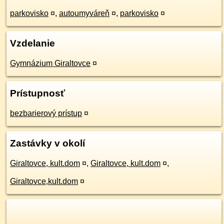
parkovisko
¤
,
autoumyváreň
¤
,
parkovisko
¤
Vzdelanie
Gymnázium Giraltovce
¤
Prístupnosť
bezbarierový prístup
¤
Zastávky v okolí
Giraltovce, kult.dom
¤
,
Giraltovce, kult.dom
¤
,
Giraltovce,kult.dom
¤