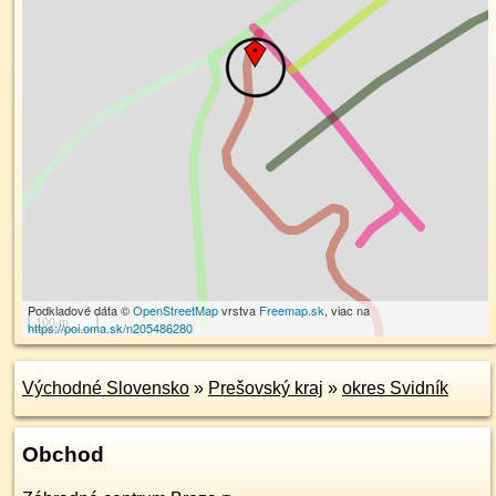
Podkladové dáta ©
OpenStreetMap
vrstva
Freemap.sk
, viac na
100 m
https://poi.oma.sk/n205486280
Východné Slovensko
»
Prešovský kraj
»
okres Svidník
Obchod