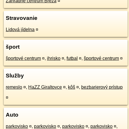
Záhradné centrum Breza
¤
Stravovanie
Lidová jídelna
¤
šport
športové centrum
¤
,
ihrisko
¤
,
futbal
¤
,
športové centrum
¤
Služby
remeslo
¤
,
HaZZ Giraltovce
¤
,
kôš
¤
,
bezbarierový prístup
¤
Auto
parkovisko
¤
,
parkovisko
¤
,
parkovisko
¤
,
parkovisko
¤
,