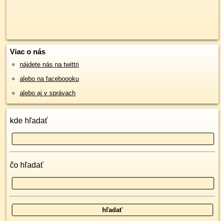
Viac o nás
nájdete nás na twittri
alebo na faceboooku
alebo aj v správach
kde hľadať
čo hľadať