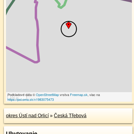
Podkladové dáta ©
OpenStreetMap
vrstva
Freemap.sk
, viac na
100 m
https://poi.oma.sk/n1983075473
okres Ústí nad Orlicí
»
Česká Třebová
Ubytovanie