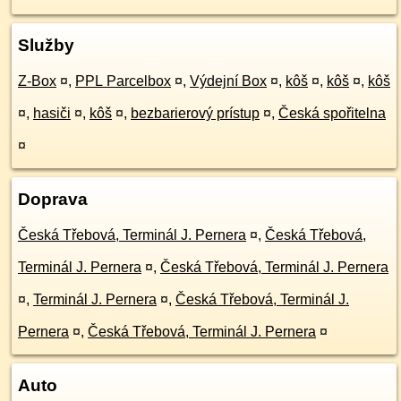
Služby
Z-Box
¤
,
PPL Parcelbox
¤
,
Výdejní Box
¤
,
kôš
¤
,
kôš
¤
,
kôš
¤
,
hasiči
¤
,
kôš
¤
,
bezbarierový prístup
¤
,
Česká spořitelna
¤
Doprava
Česká Třebová, Terminál J. Pernera
¤
,
Česká Třebová,
Terminál J. Pernera
¤
,
Česká Třebová, Terminál J. Pernera
¤
,
Terminál J. Pernera
¤
,
Česká Třebová, Terminál J.
Pernera
¤
,
Česká Třebová, Terminál J. Pernera
¤
Auto