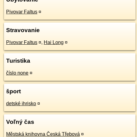
Pivovar Faltus
¤
Stravovanie
Pivovar Faltus
¤
,
Hai Long
¤
Turistika
číslo none
¤
šport
detské ihrisko
¤
Voľný čas
Městská knihovna Česká Třebová
¤