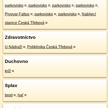
parkovisko
¤
,
parkovisko
¤
,
parkovisko
¤
,
parkovisko
¤
,
Pivovar Faltus
¤
,
parkovisko
¤
,
parkovisko
¤
,
Nabíjecí
stanice Česká Třebová
¤
Zdravotníctvo
U Nádraží
¤
,
Poliklinika Česká Třebová
¤
Duchovno
kríž
¤
Splav
brod
¤
,
hať
¤