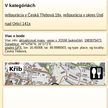
V kategóriách
reštaurácia v Česká Třebová 18x
,
reštaurácia v okres Ústí
nad Orlicí 141x
Viac o bode
Viac info:
aktualizovať mapu
,
uprav v JOSM (pokročilé)
,
1983075473
,
Súradnice:
49°53'56"N
,
16°27'2"E
stiahni GPX
, lon: 16.45068, lat: 49.8990003, og type: place, og locality:
Česká Třebová,