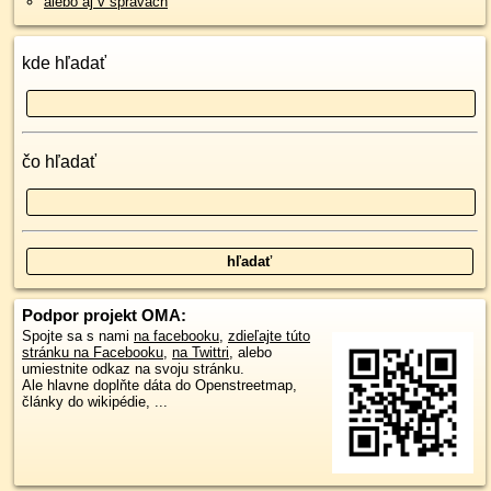
alebo aj v správach
kde hľadať
čo hľadať
Podpor projekt OMA:
Spojte sa s nami
na facebooku
,
zdieľajte túto
stránku na Facebooku
,
na Twittri
, alebo
umiestnite odkaz na svoju stránku.
Ale hlavne doplňte dáta do Openstreetmap,
články do wikipédie, ...