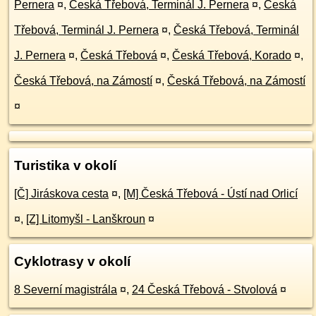
Pernera
¤
,
Česká Třebová, Terminál J. Pernera
¤
,
Česká
Třebová, Terminál J. Pernera
¤
,
Česká Třebová, Terminál
J. Pernera
¤
,
Česká Třebová
¤
,
Česká Třebová, Korado
¤
,
Česká Třebová, na Zámostí
¤
,
Česká Třebová, na Zámostí
¤
Turistika v okolí
[Č] Jiráskova cesta
¤
,
[M] Česká Třebová - Ústí nad Orlicí
¤
,
[Z] Litomyšl - Lanškroun
¤
Cyklotrasy v okolí
8 Severní magistrála
¤
,
24 Česká Třebová - Stvolová
¤