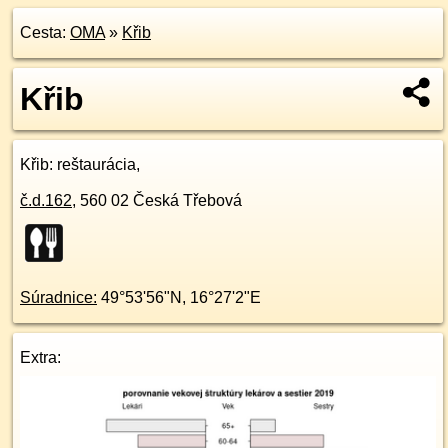
Cesta:
OMA
»
Křib
Křib
Křib
: reštaurácia,
č.d.
162
,
560 02
Česká Třebová
Súradnice:
49°53'56"N
,
16°27'2"E
Extra: