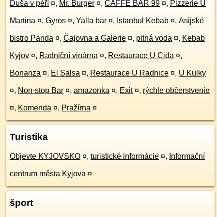
Duša v péří
¤
,
Mr. Burger
¤
,
CAFFÉ BAR 99
¤
,
Pizzerie U
Martina
¤
,
Gyros
¤
,
Yalla bar
¤
,
Istanbul Kebab
¤
,
Asijské
bistro Panda
¤
,
Čajovna a Galerie
¤
,
pitná voda
¤
,
Kebab
Kyjov
¤
,
Radniční vinárna
¤
,
Restaurace U Cida
¤
,
Bonanza
¤
,
El Salsa
¤
,
Restaurace U Radnice
¤
,
U Kulky
¤
,
Non-stop Bar
¤
,
amazonka
¤
,
Exit
¤
,
rýchle občerstvenie
¤
,
Komenda
¤
,
Pražírna
¤
Turistika
Objevte KYJOVSKO
¤
,
turistické informácie
¤
,
Informační
centrum města Kyjova
¤
šport