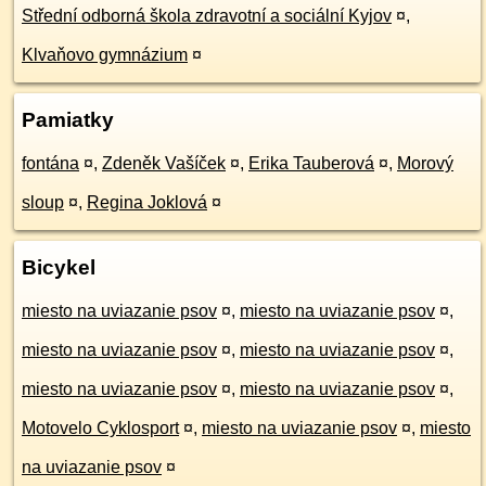
Střední odborná škola zdravotní a sociální Kyjov
¤
,
Klvaňovo gymnázium
¤
Pamiatky
fontána
¤
,
Zdeněk Vašíček
¤
,
Erika Tauberová
¤
,
Morový
sloup
¤
,
Regina Joklová
¤
Bicykel
miesto na uviazanie psov
¤
,
miesto na uviazanie psov
¤
,
miesto na uviazanie psov
¤
,
miesto na uviazanie psov
¤
,
miesto na uviazanie psov
¤
,
miesto na uviazanie psov
¤
,
Motovelo Cyklosport
¤
,
miesto na uviazanie psov
¤
,
miesto
na uviazanie psov
¤