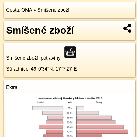
Cesta:
OMA
»
Smíšené zboží
Smíšené zboží
Smíšené zboží
: potraviny,
Súradnice:
49°0'34"N
,
17°7'27"E
Extra: