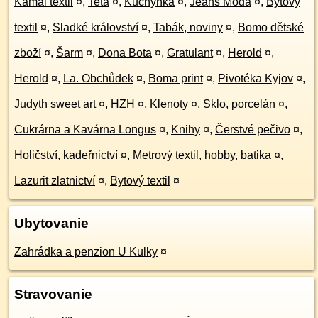
Kamai textil
¤
,
Teta
¤
,
Kuchyňka
¤
,
Jeans Móda
¤
,
Bytový
textil
¤
,
Sladké království
¤
,
Tabák, noviny
¤
,
Bomo dětské
zboží
¤
,
Šarm
¤
,
Dona Bota
¤
,
Gratulant
¤
,
Herold
¤
,
Herold
¤
,
La. Obchůdek
¤
,
Boma print
¤
,
Pivotéka Kyjov
¤
,
Judyth sweet art
¤
,
HZH
¤
,
Klenoty
¤
,
Sklo, porcelán
¤
,
Cukrárna a Kavárna Longus
¤
,
Knihy
¤
,
Čerstvé pečivo
¤
,
Holičství, kadeřnictví
¤
,
Metrový textil, hobby, batika
¤
,
Lazurit zlatnictví
¤
,
Bytový textil
¤
Ubytovanie
Zahrádka a penzion U Kulky
¤
Stravovanie