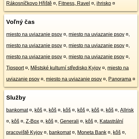
Rákosníčkovo Hřiště
¤
,
Fitness, Ravel
¤
,
ihrisko
¤
Voľný čas
miesto na uviazanie psov
¤
,
miesto na uviazanie psov
¤
,
miesto na uviazanie psov
¤
,
miesto na uviazanie psov
¤
,
miesto na uviazanie psov
¤
,
miesto na uviazanie psov
¤
,
Tipsport
¤
,
Městské kulturní středisko Kyjov
¤
,
miesto na
uviazanie psov
¤
,
miesto na uviazanie psov
¤
,
Panorama
¤
Služby
bankomat
¤
,
kôš
¤
,
kôš
¤
,
kôš
¤
,
kôš
¤
,
kôš
¤
,
kôš
¤
,
Allrisk
¤
,
kôš
¤
,
Z-Box
¤
,
kôš
¤
,
Generali
¤
,
kôš
¤
,
Katastrální
pracoviště Kyjov
¤
,
bankomat
¤
,
Moneta Bank
¤
,
kôš
¤
,