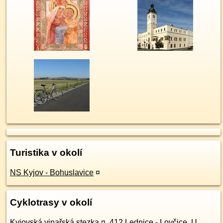
Turistika v okolí
NS Kyjov - Bohuslavice
¤
Cyklotrasy v okolí
Kyjovská vinařská stezka
¤
,
412 Lednice - Lovčice, U