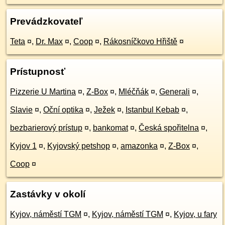
Prevádzkovateľ
Teta
¤
,
Dr. Max
¤
,
Coop
¤
,
Rákosníčkovo Hřiště
¤
Prístupnosť
Pizzerie U Martina
¤
,
Z-Box
¤
,
Mléčňák
¤
,
Generali
¤
,
Slavie
¤
,
Oční optika
¤
,
Ježek
¤
,
Istanbul Kebab
¤
,
bezbarierový prístup
¤
,
bankomat
¤
,
Česká spořitelna
¤
,
Kyjov 1
¤
,
Kyjovský petshop
¤
,
amazonka
¤
,
Z-Box
¤
,
Coop
¤
Zastávky v okolí
Kyjov, náměstí TGM
¤
,
Kyjov, náměstí TGM
¤
,
Kyjov, u fary