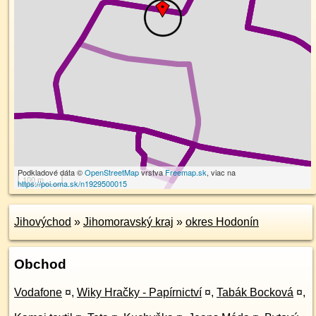
Podkladové dáta ©
OpenStreetMap
vrstva
Freemap.sk
, viac na
100 m
https://poi.oma.sk/n1929500015
Jihovýchod
»
Jihomoravský kraj
»
okres Hodonín
Obchod
Vodafone
¤
,
Wiky Hračky - Papírnictví
¤
,
Tabák Bocková
¤
,