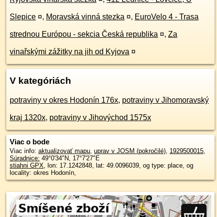
Slepice
¤
,
Moravská vinná stezka
¤
,
EuroVelo 4 - Trasa
strednou Európou - sekcia Česká republika
¤
,
Za
vinařskými zážitky na jih od Kyjova
¤
V kategóriách
potraviny v okres Hodonín 176x
,
potraviny v Jihomoravský
kraj 1320x
,
potraviny v Jihovýchod 1575x
Viac o bode
Viac info:
aktualizovať mapu
,
uprav v JOSM (pokročilé)
,
1929500015
,
Súradnice:
49°0'34"N
,
17°7'27"E
stiahni GPX
, lon: 17.1242848, lat: 49.0096039, og type: place, og
locality: okres Hodonín,