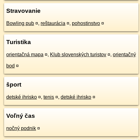
Stravovanie
Bowling pub
¤
,
reštaurácia
¤
,
pohostinstvo
¤
Turistika
orientačná mapa
¤
,
Klub slovenských turistov
¤
,
orientačný
bod
¤
šport
detské ihrisko
¤
,
tenis
¤
,
detské ihrisko
¤
Voľný čas
nočný podnik
¤