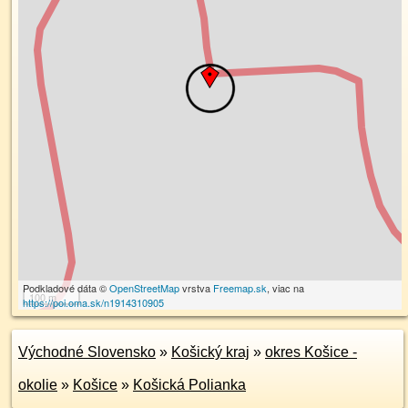
Podkladové dáta ©
OpenStreetMap
vrstva
Freemap.sk
, viac na
100 m
https://poi.oma.sk/n1914310905
Východné Slovensko
»
Košický kraj
»
okres Košice -
okolie
»
Košice
»
Košická Polianka