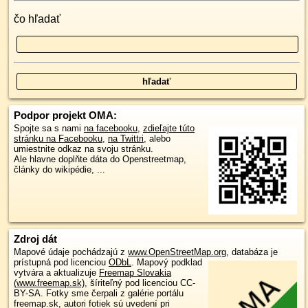
čo hľadať
Podpor projekt OMA:
Spojte sa s nami
na facebooku
,
zdieľajte túto
stránku na Facebooku
,
na Twittri
, alebo
umiestnite odkaz na svoju stránku.
Ale hlavne doplňte dáta do Openstreetmap,
články do wikipédie, ...
Zdroj dát
Mapové údaje pochádzajú z
www.OpenStreetMap.org
, databáza je
prístupná pod licenciou
ODbL
.
Mapový podklad
vytvára a aktualizuje
Freemap Slovakia
(www.freemap.sk)
, šíriteľný pod licenciou CC-
BY-SA. Fotky sme čerpali z galérie portálu
freemap.sk, autori fotiek sú uvedení pri