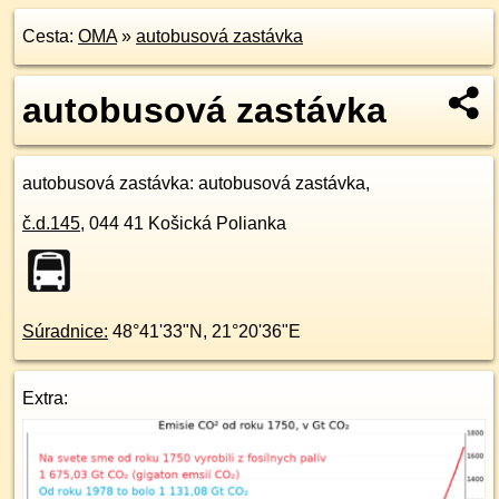
Cesta:
OMA
»
autobusová zastávka
autobusová zastávka
autobusová zastávka
: autobusová zastávka,
č.d.
145
,
044 41
Košická Polianka
Súradnice:
48°41'33"N
,
21°20'36"E
Extra: