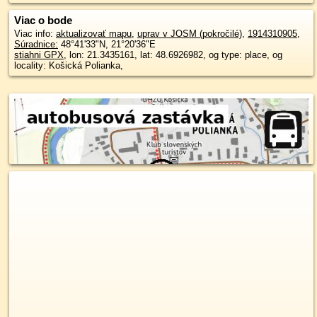
Viac o bode
Viac info:
aktualizovať mapu
,
uprav v JOSM (pokročilé)
,
1914310905
,
Súradnice:
48°41'33"N
,
21°20'36"E
stiahni GPX
, lon: 21.3435161, lat: 48.6926982, og type: place, og
locality: Košická Polianka,