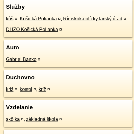
Služby
kôš
¤
,
Košická Polianka
¤
,
Rímskokatolícky farský úrad
¤
,
DHZO Košická Polianka
¤
Auto
Gabriel Bartko
¤
Duchovno
kríž
¤
,
kostol
¤
,
kríž
¤
Vzdelanie
skôlka
¤
,
základná škola
¤