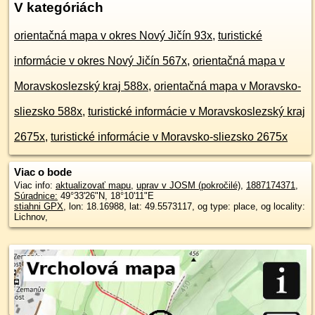
V kategóriách
orientačná mapa v okres Nový Jičín 93x
,
turistické
informácie v okres Nový Jičín 567x
,
orientačná mapa v
Moravskoslezský kraj 588x
,
orientačná mapa v Moravsko-
sliezsko 588x
,
turistické informácie v Moravskoslezský kraj
2675x
,
turistické informácie v Moravsko-sliezsko 2675x
Viac o bode
Viac info:
aktualizovať mapu
,
uprav v JOSM (pokročilé)
,
1887174371
,
Súradnice:
49°33'26"N
,
18°10'11"E
stiahni GPX
, lon: 18.16988, lat: 49.5573117, og type: place, og locality:
Lichnov,