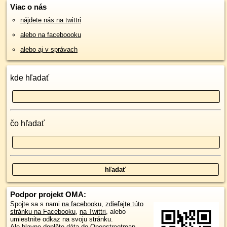
Viac o nás
nájdete nás na twittri
alebo na faceboooku
alebo aj v správach
kde hľadať
čo hľadať
Podpor projekt OMA:
Spojte sa s nami
na facebooku
,
zdieľajte túto
stránku na Facebooku
,
na Twittri
, alebo
umiestnite odkaz na svoju stránku.
Ale hlavne doplňte dáta do Openstreetmap,