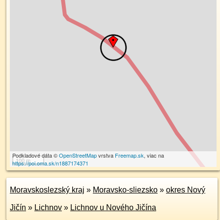
Podkladové dáta ©
OpenStreetMap
vrstva
Freemap.sk
, viac na
100 m
https://poi.oma.sk/n1887174371
Moravskoslezský kraj
»
Moravsko-sliezsko
»
okres Nový
Jičín
»
Lichnov
»
Lichnov u Nového Jičína