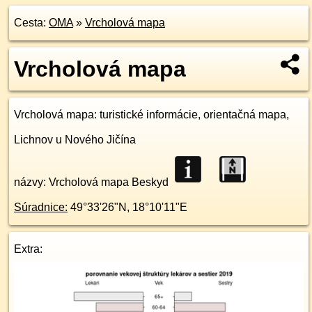
Cesta:
OMA
»
Vrcholová mapa
Vrcholová mapa
Vrcholová mapa
: turistické informácie, orientačná mapa,
Lichnov u Nového Jičína
názvy: Vrcholová mapa Beskyd
Súradnice:
49°33'26"N
,
18°10'11"E
Extra: