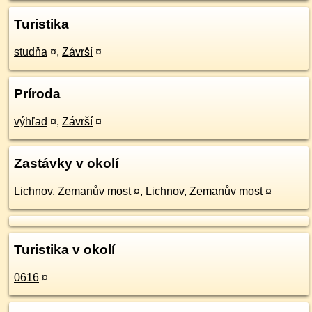
Turistika
studňa
¤
,
Závrší
¤
Príroda
výhľad
¤
,
Závrší
¤
Zastávky v okolí
Lichnov, Zemanův most
¤
,
Lichnov, Zemanův most
¤
Turistika v okolí
0616
¤