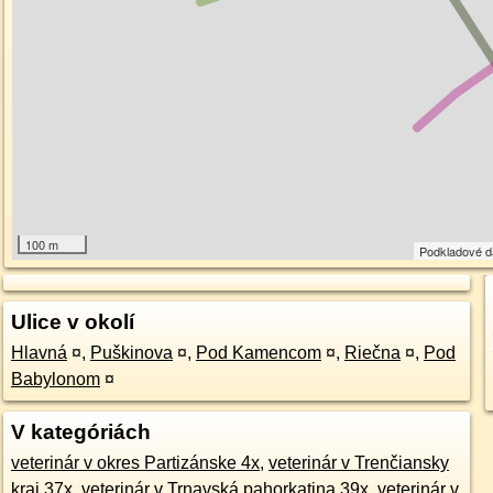
100 m
Podkladové 
Ulice v okolí
Hlavná
¤
,
Puškinova
¤
,
Pod Kamencom
¤
,
Riečna
¤
,
Pod
Babylonom
¤
V kategóriách
veterinár v okres Partizánske 4x
,
veterinár v Trenčiansky
kraj 37x
,
veterinár v Trnavská pahorkatina 39x
,
veterinár v