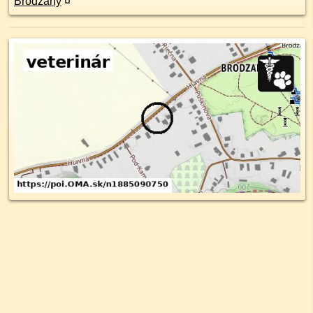
Brodzany
¤