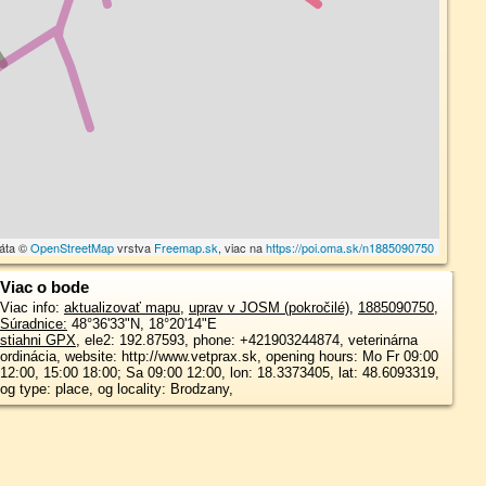
dáta ©
OpenStreetMap
vrstva
Freemap.sk
, viac na
https://poi.oma.sk/n1885090750
Viac o bode
Viac info:
aktualizovať mapu
,
uprav v JOSM (pokročilé)
,
1885090750
,
Súradnice:
48°36'33"N
,
18°20'14"E
stiahni GPX
, ele2: 192.87593, phone: +421903244874, veterinárna
ordinácia, website: http://www.vetprax.sk, opening hours: Mo Fr 09:00
12:00, 15:00 18:00; Sa 09:00 12:00, lon: 18.3373405, lat: 48.6093319,
og type: place, og locality: Brodzany,