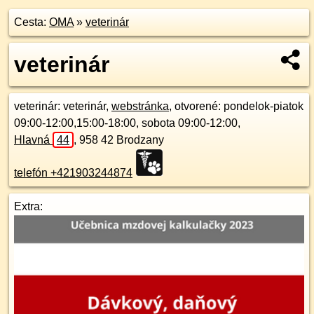
Cesta:
OMA
»
veterinár
veterinár
veterinár
: veterinár,
webstránka
, otvorené: pondelok-piatok
09:00-12:00,15:00-18:00, sobota 09:00-12:00,
Hlavná
44
,
958 42
Brodzany
telefón +421903244874
Extra: