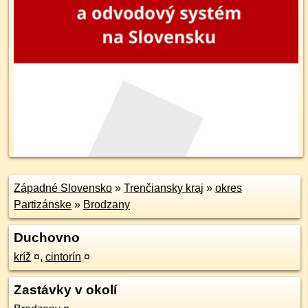
Západné Slovensko
»
Trenčiansky kraj
»
okres
Partizánske
»
Brodzany
Duchovno
kríž
¤
,
cintorín
¤
Zastávky v okolí