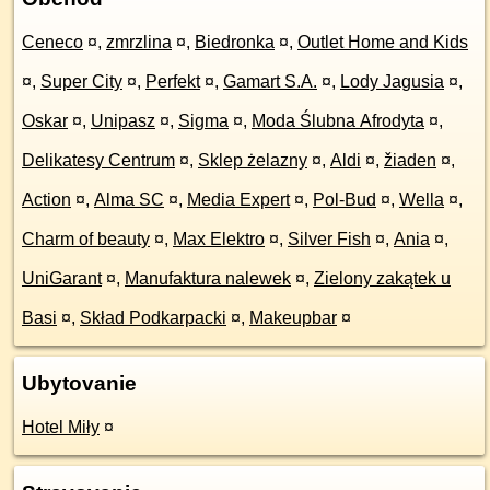
Ceneco
¤
,
zmrzlina
¤
,
Biedronka
¤
,
Outlet Home and Kids
¤
,
Super City
¤
,
Perfekt
¤
,
Gamart S.A.
¤
,
Lody Jagusia
¤
,
Oskar
¤
,
Unipasz
¤
,
Sigma
¤
,
Moda Ślubna Afrodyta
¤
,
Delikatesy Centrum
¤
,
Sklep żelazny
¤
,
Aldi
¤
,
žiaden
¤
,
Action
¤
,
Alma SC
¤
,
Media Expert
¤
,
Pol-Bud
¤
,
Wella
¤
,
Charm of beauty
¤
,
Max Elektro
¤
,
Silver Fish
¤
,
Ania
¤
,
UniGarant
¤
,
Manufaktura nalewek
¤
,
Zielony zakątek u
Basi
¤
,
Skład Podkarpacki
¤
,
Makeupbar
¤
Ubytovanie
Hotel Miły
¤