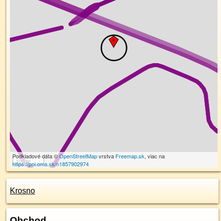
Podkladové dáta ©
OpenStreetMap
vrstva
Freemap.sk
, viac na
100 m
https://poi.oma.sk/n1857902974
Krosno
Obchod