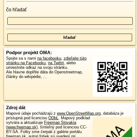
čo hľadať
Podpor projekt OMA:
Spojte sa s nami
na facebooku
,
zdieľajte túto
stránku na Facebooku
,
na Twittri
, alebo
umiestnite odkaz na svoju stránku.
Ale hlavne doplňte dáta do Openstreetmap,
články do wikipédie, ...
Zdroj dát
Mapové údaje pochádzajú z
www.OpenStreetMap.org
, databáza je
prístupná pod licenciou
ODbL
.
Mapový podklad
vytvára a aktualizuje
Freemap Slovakia
(www.freemap.sk)
, šíriteľný pod licenciou CC-
BY-SA. Fotky sme čerpali z galérie portálu
freemap.sk, autori fotiek sú uvedení pri