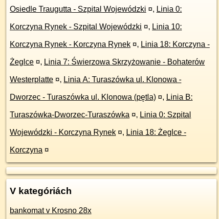
Osiedle Traugutta - Szpital Wojewódzki
¤
,
Linia 0:
Korczyna Rynek - Szpital Wojewódzki
¤
,
Linia 10:
Korczyna Rynek - Korczyna Rynek
¤
,
Linia 18: Korczyna -
Żeglce
¤
,
Linia 7: Świerzowa Skrzyżowanie - Bohaterów
Westerplatte
¤
,
Linia A: Turaszówka ul. Klonowa -
Dworzec - Turaszówka ul. Klonowa (pętla)
¤
,
Linia B:
Turaszówka-Dworzec-Turaszówka
¤
,
Linia 0: Szpital
Wojewódzki - Korczyna Rynek
¤
,
Linia 18: Żeglce -
Korczyna
¤
V kategóriách
bankomat v Krosno 28x