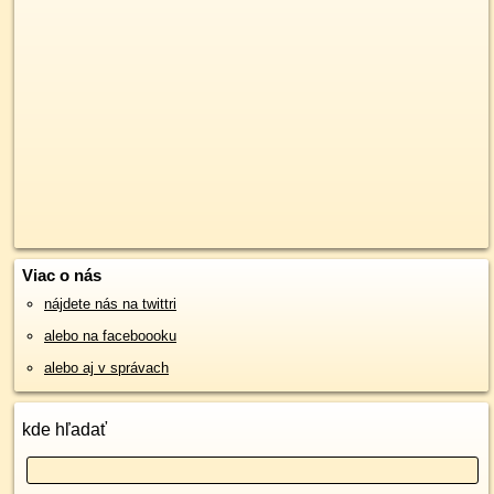
Viac o nás
nájdete nás na twittri
alebo na faceboooku
alebo aj v správach
kde hľadať