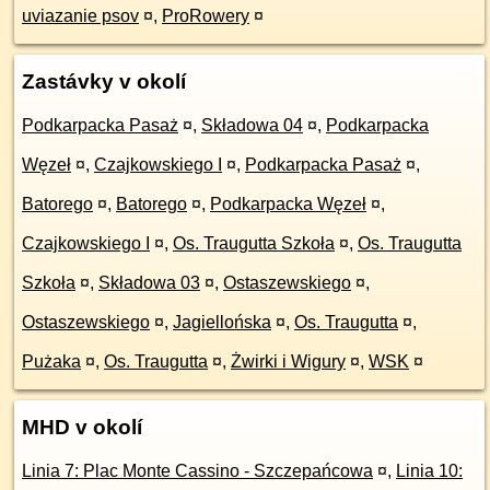
uviazanie psov
¤
,
ProRowery
¤
Zastávky v okolí
Podkarpacka Pasaż
¤
,
Składowa 04
¤
,
Podkarpacka
Węzeł
¤
,
Czajkowskiego I
¤
,
Podkarpacka Pasaż
¤
,
Batorego
¤
,
Batorego
¤
,
Podkarpacka Węzeł
¤
,
Czajkowskiego I
¤
,
Os. Traugutta Szkoła
¤
,
Os. Traugutta
Szkoła
¤
,
Składowa 03
¤
,
Ostaszewskiego
¤
,
Ostaszewskiego
¤
,
Jagiellońska
¤
,
Os. Traugutta
¤
,
Pużaka
¤
,
Os. Traugutta
¤
,
Żwirki i Wigury
¤
,
WSK
¤
MHD v okolí
Linia 7: Plac Monte Cassino - Szczepańcowa
¤
,
Linia 10: