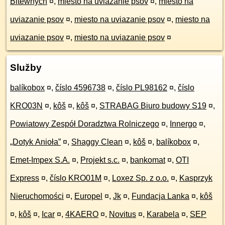
Bitewnych
¤
,
miesto na uviazanie psov
¤
,
miesto na
uviazanie psov
¤
,
miesto na uviazanie psov
¤
,
miesto na
uviazanie psov
¤
,
miesto na uviazanie psov
¤
Služby
balíkobox
¤
,
číslo 4596738
¤
,
číslo PL98162
¤
,
číslo
KRO03N
¤
,
kôš
¤
,
kôš
¤
,
STRABAG Biuro budowy S19
¤
,
Powiatowy Zespół Doradztwa Rolniczego
¤
,
Innergo
¤
,
„Dotyk Anioła”
¤
,
Shaggy Clean
¤
,
kôš
¤
,
balíkobox
¤
,
Emet-Impex S.A.
¤
,
Projekt s.c.
¤
,
bankomat
¤
,
OTI
Express
¤
,
číslo KRO01M
¤
,
Loxez Sp. z o.o.
¤
,
Kasprzyk
Nieruchomości
¤
,
Europel
¤
,
Jk
¤
,
Fundacja Lanka
¤
,
kôš
¤
,
kôš
¤
,
Icar
¤
,
4KAERO
¤
,
Novitus
¤
,
Karabela
¤
,
SEP