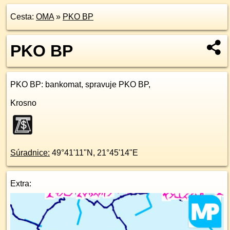
Cesta:
OMA
»
PKO BP
PKO BP
PKO BP
: bankomat, spravuje PKO BP,
Krosno
Súradnice:
49°41'11"N
,
21°45'14"E
Extra: