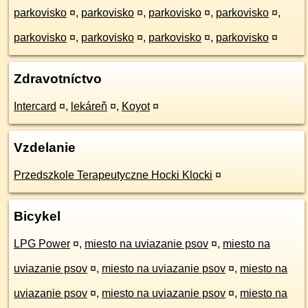
parkovisko
¤
,
parkovisko
¤
,
parkovisko
¤
,
parkovisko
¤
,
parkovisko
¤
,
parkovisko
¤
,
parkovisko
¤
,
parkovisko
¤
Zdravotníctvo
Intercard
¤
,
lekáreň
¤
,
Koyot
¤
Vzdelanie
Przedszkole Terapeutyczne Hocki Klocki
¤
Bicykel
LPG Power
¤
,
miesto na uviazanie psov
¤
,
miesto na
uviazanie psov
¤
,
miesto na uviazanie psov
¤
,
miesto na
uviazanie psov
¤
,
miesto na uviazanie psov
¤
,
miesto na