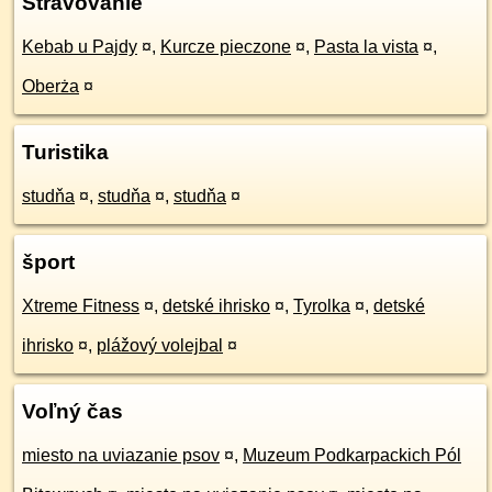
Stravovanie
Kebab u Pajdy
¤
,
Kurcze pieczone
¤
,
Pasta la vista
¤
,
Oberża
¤
Turistika
studňa
¤
,
studňa
¤
,
studňa
¤
šport
Xtreme Fitness
¤
,
detské ihrisko
¤
,
Tyrolka
¤
,
detské
ihrisko
¤
,
plážový volejbal
¤
Voľný čas
miesto na uviazanie psov
¤
,
Muzeum Podkarpackich Pól