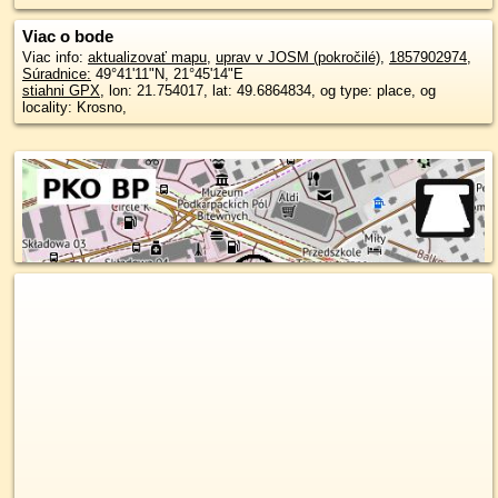
Viac o bode
Viac info:
aktualizovať mapu
,
uprav v JOSM (pokročilé)
,
1857902974
,
Súradnice:
49°41'11"N
,
21°45'14"E
stiahni GPX
, lon: 21.754017, lat: 49.6864834, og type: place, og
locality: Krosno,