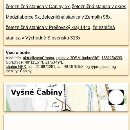
železničná stanica v Čabiny 5x
,
železničná stanica v okres
Medzilaborce 9x
,
železničná stanica v Zemplín 96x
,
železničná stanica v Prešovský kraj 144x
,
železničná
stanica v Východné Slovensko 313x
Viac o bode
Viac info:
aktualizovať mapu
,
uprav v JOSM (pokročilé)
,
1831154690
,
Súradnice:
49°11'15"N
,
21°53'49"E
stiahni GPX
, lon: 21.8971281, lat: 49.1875152, og type: place, og
locality: Čabiny,