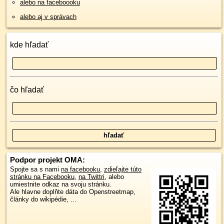
alebo na faceboooku
alebo aj v správach
kde hľadať
čo hľadať
Podpor projekt OMA:
Spojte sa s nami
na facebooku
,
zdieľajte túto
stránku na Facebooku
,
na Twittri
, alebo
umiestnite odkaz na svoju stránku.
Ale hlavne doplňte dáta do Openstreetmap,
články do wikipédie, ...