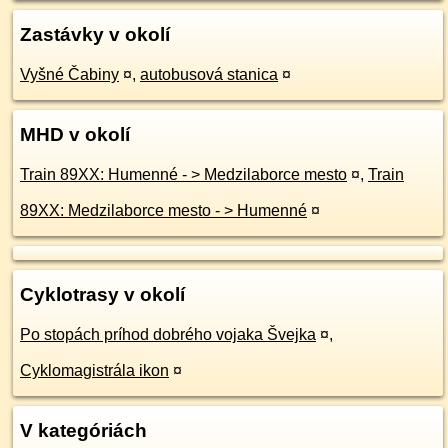
Zastávky v okolí
Vyšné Čabiny
¤
,
autobusová stanica
¤
MHD v okolí
Train 89XX: Humenné - > Medzilaborce mesto
¤
,
Train
89XX: Medzilaborce mesto - > Humenné
¤
Cyklotrasy v okolí
Po stopách príhod dobrého vojaka Švejka
¤
,
Cyklomagistrála ikon
¤
V kategóriách