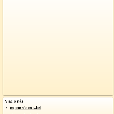
Viac o nás
nájdete nás na twittri