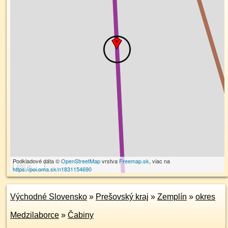
Podkladové dáta ©
OpenStreetMap
vrstva
Freemap.sk
, viac na
100 m
https://poi.oma.sk/n1831154690
Východné Slovensko
»
Prešovský kraj
»
Zemplín
»
okres
Medzilaborce
»
Čabiny