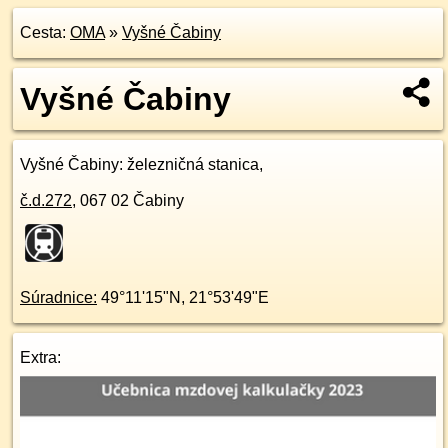
Cesta:
OMA
»
Vyšné Čabiny
Vyšné Čabiny
Vyšné Čabiny
: železničná stanica,
č.d.
272
,
067 02
Čabiny
Súradnice:
49°11'15"N
,
21°53'49"E
Extra: