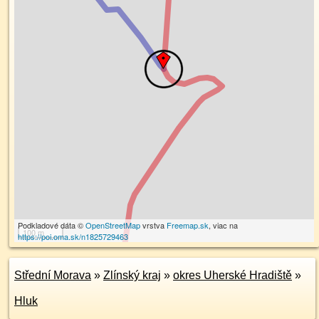
Podkladové dáta ©
OpenStreetMap
vrstva
Freemap.sk
, viac na
100 m
https://poi.oma.sk/n1825729463
Střední Morava
»
Zlínský kraj
»
okres Uherské Hradiště
»
Hluk