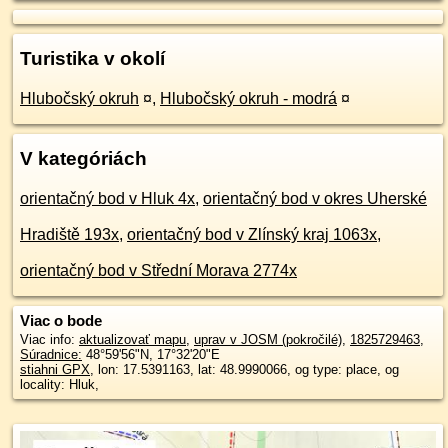
Turistika v okolí
Hlubočský okruh
¤
,
Hlubočský okruh - modrá
¤
V kategóriách
orientačný bod v Hluk 4x
,
orientačný bod v okres Uherské
Hradiště 193x
,
orientačný bod v Zlínský kraj 1063x
,
orientačný bod v Střední Morava 2774x
Viac o bode
Viac info:
aktualizovať mapu
,
uprav v JOSM (pokročilé)
,
1825729463
,
Súradnice:
48°59'56"N
,
17°32'20"E
stiahni GPX
, lon: 17.5391163, lat: 48.9990066, og type: place, og
locality: Hluk,