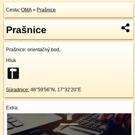
Cesta:
OMA
»
Prašnice
Prašnice
Prašnice
: orientačný bod,
Hluk
Súradnice:
48°59'56"N
,
17°32'20"E
Extra: