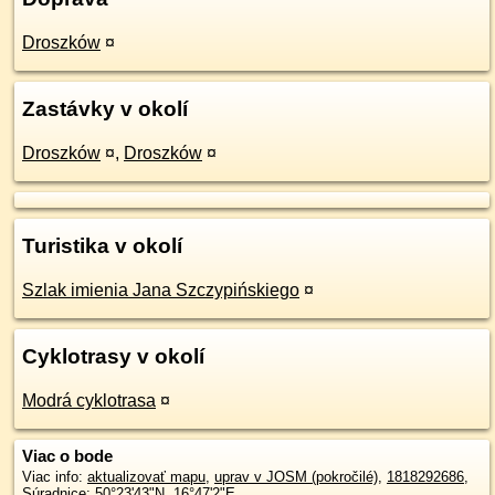
Droszków
¤
Zastávky v okolí
Droszków
¤
,
Droszków
¤
Turistika v okolí
Szlak imienia Jana Szczypińskiego
¤
Cyklotrasy v okolí
Modrá cyklotrasa
¤
Viac o bode
Viac info:
aktualizovať mapu
,
uprav v JOSM (pokročilé)
,
1818292686
,
Súradnice:
50°23'43"N
,
16°47'2"E