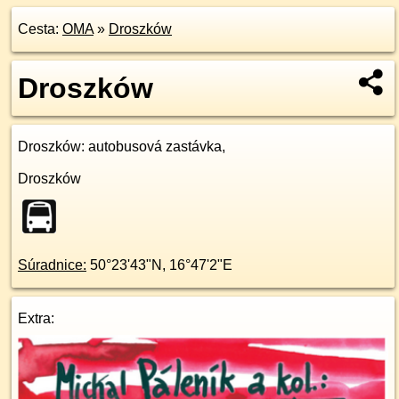
Cesta:
OMA
»
Droszków
Droszków
Droszków
: autobusová zastávka,
Droszków
Súradnice:
50°23'43"N
,
16°47'2"E
Extra: