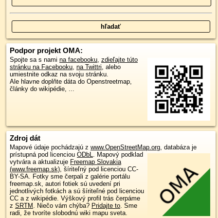
Podpor projekt OMA:
Spojte sa s nami
na facebooku
,
zdieľajte túto
stránku na Facebooku
,
na Twittri
, alebo
umiestnite odkaz na svoju stránku.
Ale hlavne doplňte dáta do Openstreetmap,
články do wikipédie, ...
Zdroj dát
Mapové údaje pochádzajú z
www.OpenStreetMap.org
, databáza je
prístupná pod licenciou
ODbL
.
Mapový podklad
vytvára a aktualizuje
Freemap Slovakia
(www.freemap.sk)
, šíriteľný pod licenciou CC-
BY-SA. Fotky sme čerpali z galérie portálu
freemap.sk, autori fotiek sú uvedení pri
jednotlivých fotkách a sú šíriteľné pod licenciou
CC a z wikipédie. Výškový profil trás čerpáme
z
SRTM
. Niečo vám chýba?
Pridajte to
. Sme
radi, že tvoríte slobodnú wiki mapu sveta.