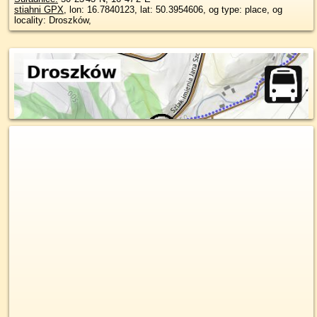
stiahni GPX
, lon: 16.7840123, lat: 50.3954606, og type: place, og
locality: Droszków,