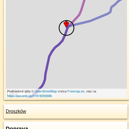
Podkladové dáta ©
OpenStreetMap
vrstva
Freemap.sk
, viac na
100 m
https://poi.oma.sk/n1818292686
Droszków
Doprava