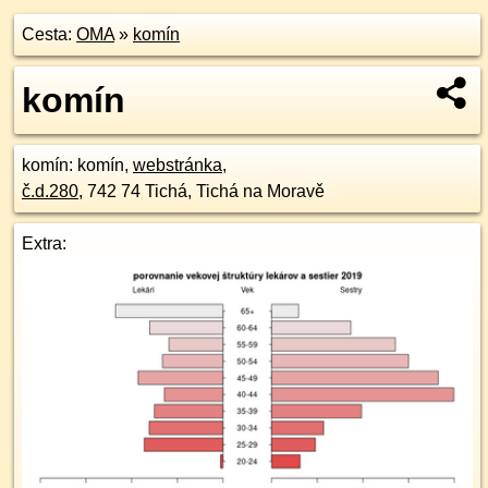
Cesta:
OMA
»
komín
komín
komín
: komín,
webstránka
,
č.d.
280
,
742 74
Tichá, Tichá na Moravě
Extra: