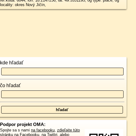
ref:koda: 6044, lon: 18.2147236, lat: 49.5531295, og type: place, og
locality: okres Nový Jičín,
kde hľadať
čo hľadať
Podpor projekt OMA:
Spojte sa s nami
na facebooku
,
zdieľajte túto
stránku na Facebooku
,
na Twittri
, alebo