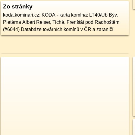
Zo stránky
koda.kominari.cz
: KODA - karta komína: LT40/Ub Býv.
Pletárna Albert Reiser, Tichá, Frenštát pod Radhoštěm
(#6044) Databáze továrních komínů v ČR a zaraničí