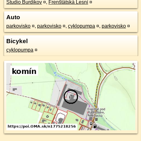
Studio Burdikov
¤
,
Frenštátská Lesní
¤
Auto
parkovisko
¤
,
parkovisko
¤
,
cyklopumpa
¤
,
parkovisko
¤
Bicykel
cyklopumpa
¤