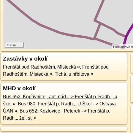
100 m
Podkladové 
Zastávky v okolí
Frenštát pod Radhoštěm, Místecká
¤
,
Frenštát pod
Radhoštěm, Místecká
¤
,
Tichá, u hřbitova
¤
MHD v okolí
Bus 653: Kopřivnice,, aut. nád. - > Frenštát p. Radh.,, u
škol
¤
,
Bus 980: Frenštát p. Radh.,, U Škol - > Ostrava
ÚAN
¤
,
Bus 652: Kozlovice,, Peterek - > Frenštát p.
Radh.,, žel. st.
¤