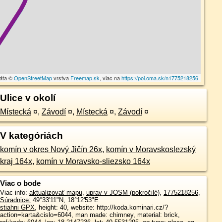
dáta ©
OpenStreetMap
vrstva
Freemap.sk
, viac na
https://poi.oma.sk/n1775218256
Ulice v okolí
Místecká
¤
,
Závodí
¤
,
Místecká
¤
,
Závodí
¤
V kategóriách
komín v okres Nový Jičín 26x
,
komín v Moravskoslezský
kraj 164x
,
komín v Moravsko-sliezsko 164x
Viac o bode
Viac info:
aktualizovať mapu
,
uprav v JOSM (pokročilé)
,
1775218256
,
Súradnice:
49°33'11"N
,
18°12'53"E
stiahni GPX
, height: 40, website: http://koda.kominari.cz/?
action=karta&cislo=6044, man made: chimney, material: brick,