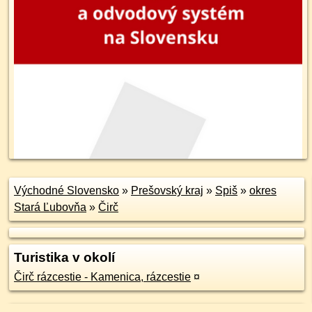
Východné Slovensko
»
Prešovský kraj
»
Spiš
»
okres
Stará Ľubovňa
»
Čirč
Turistika v okolí
Čirč rázcestie - Kamenica, rázcestie
¤