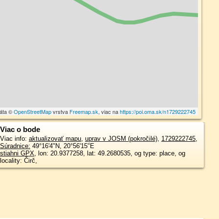
dáta ©
OpenStreetMap
vrstva
Freemap.sk
, viac na
https://poi.oma.sk/n1729222745
Viac o bode
Viac info:
aktualizovať mapu
,
uprav v JOSM (pokročilé)
,
1729222745
,
Súradnice:
49°16'4"N
,
20°56'15"E
stiahni GPX
, lon: 20.9377258, lat: 49.2680535, og type: place, og
locality: Čirč,