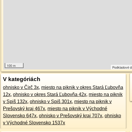
100 m
Podkladové 
V kategóriách
ohnisko v Čirč 3x
,
miesto na piknik v okres Stará Ľubovňa
12x
,
ohnisko v okres Stará Ľubovňa 42x
,
miesto na piknik
v Spiš 132x
,
ohnisko v Spiš 301x
,
miesto na piknik v
Prešovský kraj 467x
,
miesto na piknik v Východné
Slovensko 647x
,
ohnisko v Prešovský kraj 707x
,
ohnisko
v Východné Slovensko 1537x