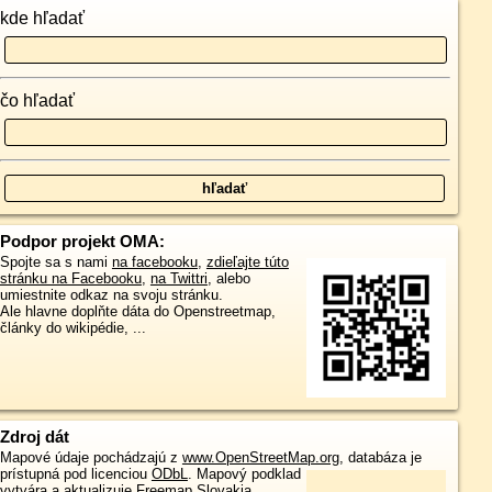
kde hľadať
čo hľadať
Podpor projekt OMA:
Spojte sa s nami
na facebooku
,
zdieľajte túto
stránku na Facebooku
,
na Twittri
, alebo
umiestnite odkaz na svoju stránku.
Ale hlavne doplňte dáta do Openstreetmap,
články do wikipédie, ...
Zdroj dát
Mapové údaje pochádzajú z
www.OpenStreetMap.org
, databáza je
prístupná pod licenciou
ODbL
.
Mapový podklad
vytvára a aktualizuje
Freemap Slovakia