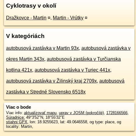
Cyklotrasy v okolí
Dražkovce - Martin
¤
,
Martin - Vrútky
¤
V kategóriách
autobusová zastávka v Martin 93x
,
autobusová zastávka v
okres Martin 343x
,
autobusová zastávka v Turčianska
kotlina 421x
,
autobusová zastávka v Turiec 441x
,
autobusová zastávka v Žilinský kraj 2709x
,
autobusová
zastávka v Stredné Slovensko 6518x
Viac o bode
Viac info:
aktualizovať mapu
,
uprav v JOSM (pokročilé)
,
1728166566
,
Súradnice:
49°3'52"N
,
18°55'32"E
stiahni GPX
, lon: 18.9255623, lat: 49.0646558, og type: place, og
locality: Martin,