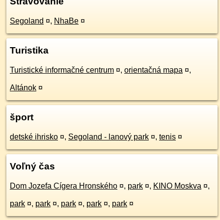
Stravovanie
Segoland
¤
,
NhaBe
¤
Turistika
Turistické informačné centrum
¤
,
orientačná mapa
¤
,
Altánok
¤
šport
detské ihrisko
¤
,
Segoland - lanový park
¤
,
tenis
¤
Voľný čas
Dom Jozefa Cígera Hronského
¤
,
park
¤
,
KINO Moskva
¤
,
park
¤
,
park
¤
,
park
¤
,
park
¤
,
park
¤