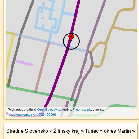
Podkladové dáta ©
OpenStreetMap
vrstva
Freemap.sk
, viac na
100 m
https://poi.oma.sk/n1728166566
Stredné Slovensko
»
Žilinský kraj
»
Turiec
»
okres Martin
»