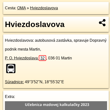
Cesta:
OMA
»
Hviezdoslavova
Hviezdoslavova
Hviezdoslavova
: autobusová zastávka, spravuje Dopravný
podnik mesta Martin,
P. O. Hviezdoslava
32
,
036 01
Martin
Súradnice:
49°3'52"N
,
18°55'32"E
Extra: