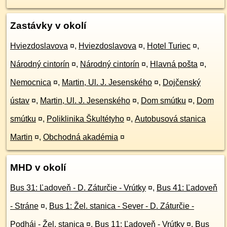
Zastávky v okolí
Hviezdoslavova
¤
,
Hviezdoslavova
¤
,
Hotel Turiec
¤
,
Národný cintorín
¤
,
Národný cintorín
¤
,
Hlavná pošta
¤
,
Nemocnica
¤
,
Martin, Ul. J. Jesenského
¤
,
Dojčenský
ústav
¤
,
Martin, Ul. J. Jesenského
¤
,
Dom smútku
¤
,
Dom
smútku
¤
,
Poliklinika Škultétyho
¤
,
Autobusová stanica
Martin
¤
,
Obchodná akadémia
¤
MHD v okolí
Bus 31: Ľadoveň - D. Záturčie - Vrútky
¤
,
Bus 41: Ľadoveň
- Stráne
¤
,
Bus 1: Žel. stanica - Sever - D. Záturčie -
Podháj - Žel. stanica
¤
,
Bus 11: Ľadoveň - Vrútky
¤
,
Bus