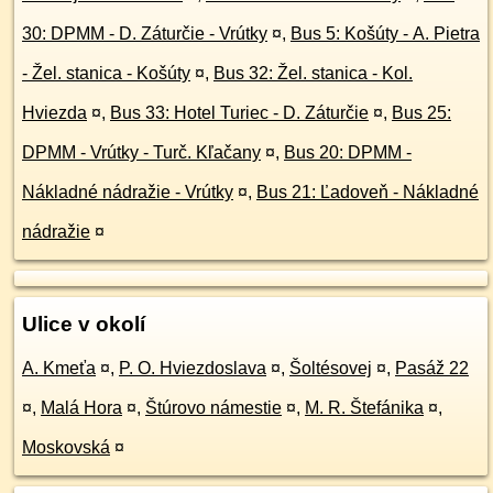
30: DPMM - D. Záturčie - Vrútky
¤
,
Bus 5: Košúty - A. Pietra
- Žel. stanica - Košúty
¤
,
Bus 32: Žel. stanica - Kol.
Hviezda
¤
,
Bus 33: Hotel Turiec - D. Záturčie
¤
,
Bus 25:
DPMM - Vrútky - Turč. Kľačany
¤
,
Bus 20: DPMM -
Nákladné nádražie - Vrútky
¤
,
Bus 21: Ľadoveň - Nákladné
nádražie
¤
Ulice v okolí
A. Kmeťa
¤
,
P. O. Hviezdoslava
¤
,
Šoltésovej
¤
,
Pasáž 22
¤
,
Malá Hora
¤
,
Štúrovo námestie
¤
,
M. R. Štefánika
¤
,
Moskovská
¤