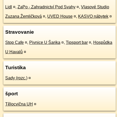
Lidl
¤
,
ZaPo - Zahradnictví Pod Svahy
¤
,
Vlasové Studio
Zuzana Žemličková
¤
,
UVED House
¤
,
KASVO nábytek
¤
Stravovanie
Stop Cafe
¤
,
Pivnice U Šarika
¤
,
Tipsport bar
¤
,
Hospůdka
U Havalů
¤
Turistika
Sady (rozc.)
¤
šport
Tělocvična UH
¤