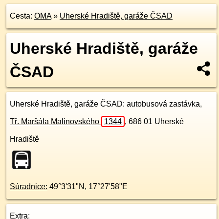
Cesta:
OMA
»
Uherské Hradiště, garáže ČSAD
Uherské Hradiště, garáže
ČSAD
Uherské Hradiště, garáže ČSAD
: autobusová zastávka,
Tř. Maršála Malinovského
1344
,
686 01
Uherské
Hradiště
Súradnice:
49°3'31"N
,
17°27'58"E
Extra: