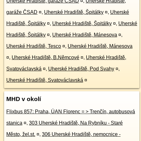
Uherské Hradiště, garáže ČSAD
¤
,
Uherské Hradiště,
garáže ČSAD
¤
,
Uherské Hradiště, Špitálky
¤
,
Uherské
Hradiště, Špitálky
¤
,
Uherské Hradiště, Špitálky
¤
,
Uherské
Hradiště, Špitálky
¤
,
Uherské Hradiště, Mánesova
¤
,
Uherské Hradiště, Tesco
¤
,
Uherské Hradiště, Mánesova
¤
,
Uherské Hradiště, B.Němcové
¤
,
Uherské Hradiště,
Svatováclavská
¤
,
Uherské Hradiště, Pod Svahy
¤
,
Uherské Hradiště, Svatováclavská
¤
MHD v okolí
Flixbus 857: Praha, ÚAN Florenc = > Trenčín, autobusová
stanica
¤
,
303 Uherské Hradiště, Na Rybníku - Staré
Město, žel.st.
¤
,
306 Uherské Hradiště, nemocnice -