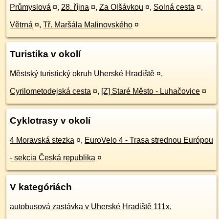
Průmyslová
¤
,
28. října
¤
,
Za Olšávkou
¤
,
Solná cesta
¤
,
Větrná
¤
,
Tř. Maršála Malinovského
¤
Turistika v okolí
Městský turistický okruh Uherské Hradiště
¤
,
Cyrilometodejská cesta
¤
,
[Z] Staré Město - Luhačovice
¤
Cyklotrasy v okolí
4 Moravská stezka
¤
,
EuroVelo 4 - Trasa strednou Európou
- sekcia Česká republika
¤
V kategóriách
autobusová zastávka v Uherské Hradiště 111x
,