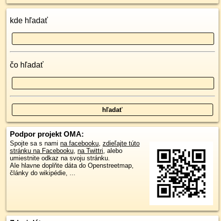
kde hľadať
čo hľadať
Podpor projekt OMA:
Spojte sa s nami
na facebooku
,
zdieľajte túto
stránku na Facebooku
,
na Twittri
, alebo
umiestnite odkaz na svoju stránku.
Ale hlavne doplňte dáta do Openstreetmap,
články do wikipédie, ...