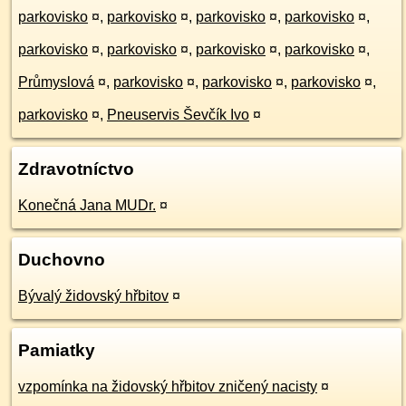
parkovisko
¤
,
parkovisko
¤
,
parkovisko
¤
,
parkovisko
¤
,
parkovisko
¤
,
parkovisko
¤
,
parkovisko
¤
,
parkovisko
¤
,
Průmyslová
¤
,
parkovisko
¤
,
parkovisko
¤
,
parkovisko
¤
,
parkovisko
¤
,
Pneuservis Ševčík Ivo
¤
Zdravotníctvo
Konečná Jana MUDr.
¤
Duchovno
Bývalý židovský hřbitov
¤
Pamiatky
vzpomínka na židovský hřbitov zničený nacisty
¤