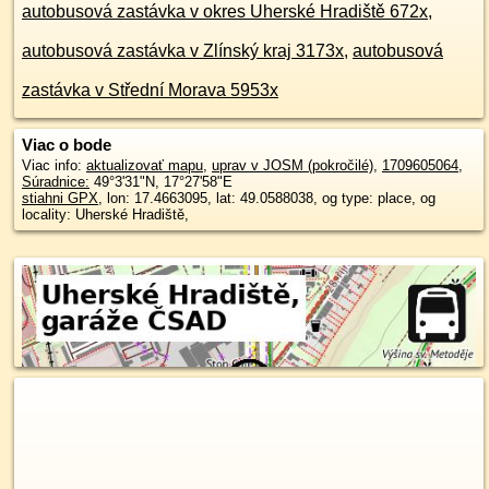
autobusová zastávka v okres Uherské Hradiště 672x
,
autobusová zastávka v Zlínský kraj 3173x
,
autobusová
zastávka v Střední Morava 5953x
Viac o bode
Viac info:
aktualizovať mapu
,
uprav v JOSM (pokročilé)
,
1709605064
,
Súradnice:
49°3'31"N
,
17°27'58"E
stiahni GPX
, lon: 17.4663095, lat: 49.0588038, og type: place, og
locality: Uherské Hradiště,