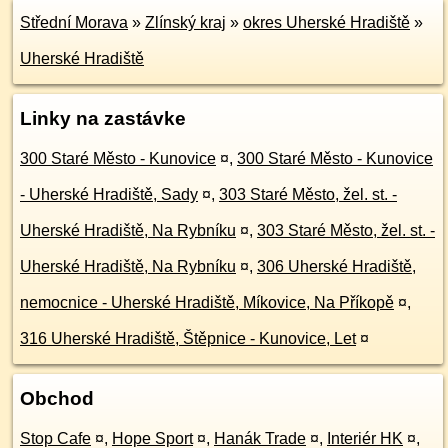
Střední Morava
»
Zlínský kraj
»
okres Uherské Hradiště
»
Uherské Hradiště
Linky na zastávke
300 Staré Město - Kunovice
¤
,
300 Staré Město - Kunovice
- Uherské Hradiště, Sady
¤
,
303 Staré Město, žel. st. -
Uherské Hradiště, Na Rybníku
¤
,
303 Staré Město, žel. st. -
Uherské Hradiště, Na Rybníku
¤
,
306 Uherské Hradiště,
nemocnice - Uherské Hradiště, Míkovice, Na Příkopě
¤
,
316 Uherské Hradiště, Štěpnice - Kunovice, Let
¤
Obchod
Stop Cafe
¤
,
Hope Sport
¤
,
Hanák Trade
¤
,
Interiér HK
¤
,