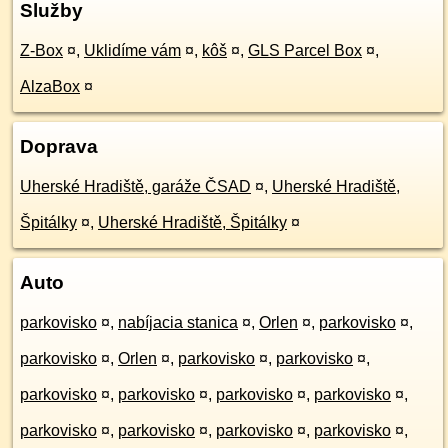
Služby
Z-Box
¤
,
Uklidíme vám
¤
,
kôš
¤
,
GLS Parcel Box
¤
,
AlzaBox
¤
Doprava
Uherské Hradiště, garáže ČSAD
¤
,
Uherské Hradiště,
Špitálky
¤
,
Uherské Hradiště, Špitálky
¤
Auto
parkovisko
¤
,
nabíjacia stanica
¤
,
Orlen
¤
,
parkovisko
¤
,
parkovisko
¤
,
Orlen
¤
,
parkovisko
¤
,
parkovisko
¤
,
parkovisko
¤
,
parkovisko
¤
,
parkovisko
¤
,
parkovisko
¤
,
parkovisko
¤
,
parkovisko
¤
,
parkovisko
¤
,
parkovisko
¤
,