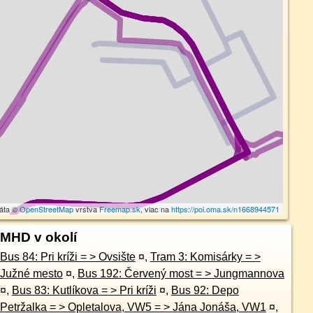
dáta ©
OpenStreetMap
vrstva
Freemap.sk
, viac na
https://poi.oma.sk/n1668944571
MHD v okolí
Bus 84: Pri kríži = > Ovsište
¤
,
Tram 3: Komisárky = >
Južné mesto
¤
,
Bus 192: Červený most = > Jungmannova
¤
,
Bus 83: Kutlíkova = > Pri kríži
¤
,
Bus 92: Depo
Petržalka = > Opletalova, VW5 = > Jána Jonáša, VW1
¤
,