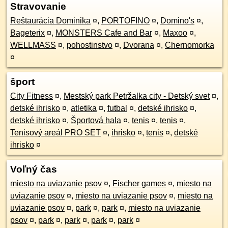
Stravovanie
Reštaurácia Dominika
¤
,
PORTOFINO
¤
,
Domino's
¤
,
Bageterix
¤
,
MONSTERS Cafe and Bar
¤
,
Maxoo
¤
,
WELLMASS
¤
,
pohostinstvo
¤
,
Dvorana
¤
,
Chernomorka
¤
šport
City Fitness
¤
,
Mestský park Petržalka city - Detský svet
¤
,
detské ihrisko
¤
,
atletika
¤
,
futbal
¤
,
detské ihrisko
¤
,
detské ihrisko
¤
,
Športová hala
¤
,
tenis
¤
,
tenis
¤
,
Tenisový areál PRO SET
¤
,
ihrisko
¤
,
tenis
¤
,
detské
ihrisko
¤
Voľný čas
miesto na uviazanie psov
¤
,
Fischer games
¤
,
miesto na
uviazanie psov
¤
,
miesto na uviazanie psov
¤
,
miesto na
uviazanie psov
¤
,
park
¤
,
park
¤
,
miesto na uviazanie
psov
¤
,
park
¤
,
park
¤
,
park
¤
,
park
¤