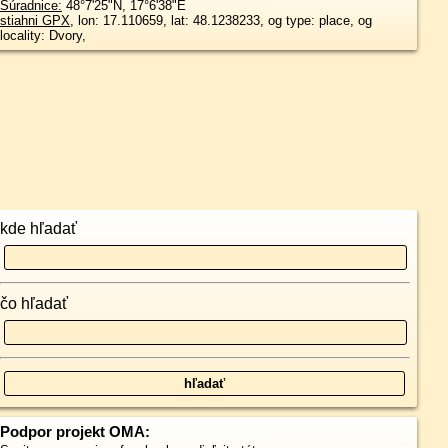
Súradnice:
48°7'25"N
,
17°6'38"E
stiahni GPX
, lon: 17.110659, lat: 48.1238233, og type: place, og
locality: Dvory,
kde hľadať
čo hľadať
Podpor projekt OMA: