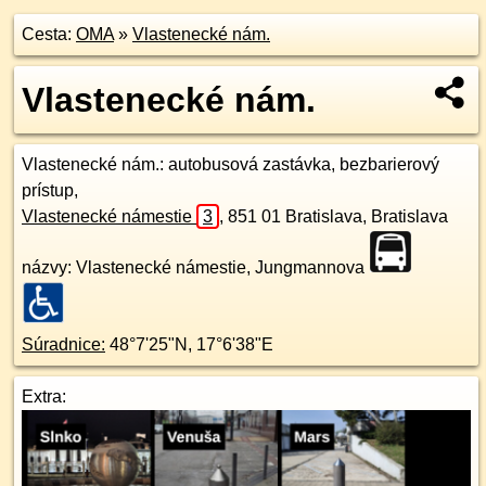
Cesta:
OMA
»
Vlastenecké nám.
Vlastenecké nám.
Vlastenecké nám.
: autobusová zastávka, bezbarierový
prístup,
Vlastenecké námestie
3
,
851 01
Bratislava, Bratislava
názvy: Vlastenecké námestie, Jungmannova
Súradnice:
48°7'25"N
,
17°6'38"E
Extra: