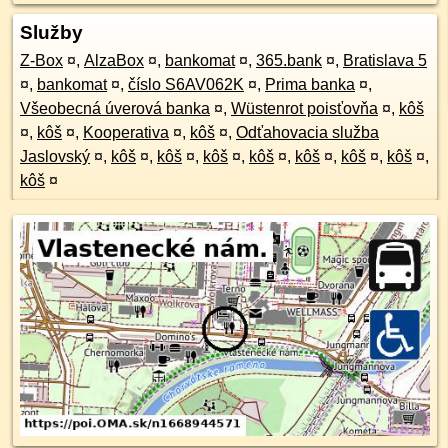
Služby
Z-Box
¤
,
AlzaBox
¤
,
bankomat
¤
,
365.bank
¤
,
Bratislava 5
¤
,
bankomat
¤
,
číslo S6AV062K
¤
,
Prima banka
¤
,
Všeobecná úverová banka
¤
,
Wüstenrot poisťovňa
¤
,
kôš
¤
,
kôš
¤
,
Kooperativa
¤
,
kôš
¤
,
Odťahovacia služba
Jaslovský
¤
,
kôš
¤
,
kôš
¤
,
kôš
¤
,
kôš
¤
,
kôš
¤
,
kôš
¤
,
kôš
¤
,
kôš
¤