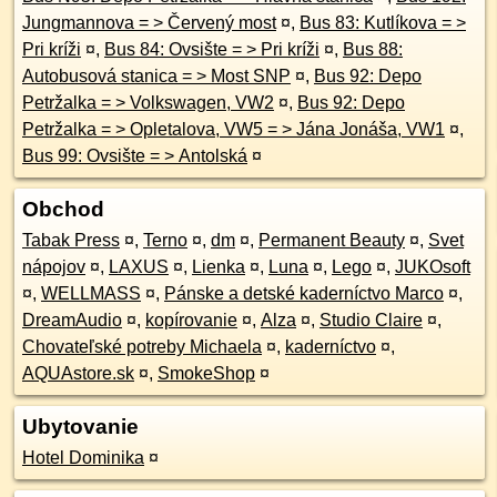
Jungmannova = > Červený most
¤
,
Bus 83: Kutlíkova = >
Pri kríži
¤
,
Bus 84: Ovsište = > Pri kríži
¤
,
Bus 88:
Autobusová stanica = > Most SNP
¤
,
Bus 92: Depo
Petržalka = > Volkswagen, VW2
¤
,
Bus 92: Depo
Petržalka = > Opletalova, VW5 = > Jána Jonáša, VW1
¤
,
Bus 99: Ovsište = > Antolská
¤
Obchod
Tabak Press
¤
,
Terno
¤
,
dm
¤
,
Permanent Beauty
¤
,
Svet
nápojov
¤
,
LAXUS
¤
,
Lienka
¤
,
Luna
¤
,
Lego
¤
,
JUKOsoft
¤
,
WELLMASS
¤
,
Pánske a detské kaderníctvo Marco
¤
,
DreamAudio
¤
,
kopírovanie
¤
,
Alza
¤
,
Studio Claire
¤
,
Chovateľské potreby Michaela
¤
,
kaderníctvo
¤
,
AQUAstore.sk
¤
,
SmokeShop
¤
Ubytovanie
Hotel Dominika
¤