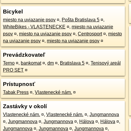
Bicykel
miesto na uviazanie psov
¤
,
Pošta Bratislava 5
¤
,
WhiteBikes - VLASTENECKE
¤
,
miesto na uviazanie
psov
¤
,
miesto na uviazanie psov
¤
,
Centrosport
¤
,
miesto
na uviazanie psov
¤
,
miesto na uviazanie psov
¤
Prevádzkovateľ
Terno
¤
,
bankomat
¤
,
dm
¤
,
Bratislava 5
¤
,
Tenisový areál
PRO SET
¤
Prístupnosť
Tabak Press
¤
,
Vlastenecké nám.
¤
Zastávky v okolí
Vlastenecké nám.
¤
,
Vlastenecké nám.
¤
,
Jungmannova
¤
,
Jungmannova
¤
,
Jungmannova
¤
,
Hálova
¤
,
Hálova
¤
,
Jungmannova
¤
,
Jungmannova
¤
,
Jungmannova
¤
,