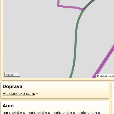
100 m
Podkladové 
Doprava
Vlastenecké nám.
¤
Auto
parkovisko
¤
,
parkovisko
¤
,
parkovisko
¤
,
parkovisko
¤
,