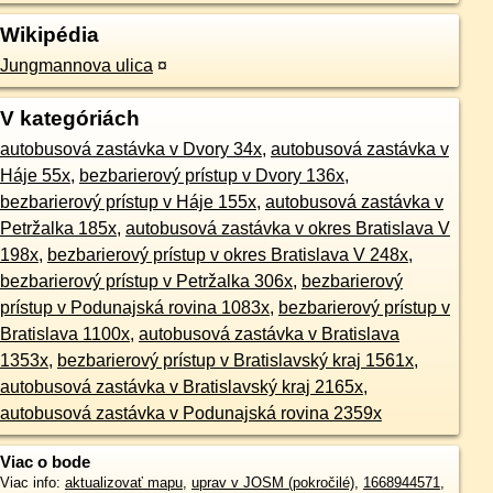
Wikipédia
Jungmannova ulica
¤
V kategóriách
autobusová zastávka v Dvory 34x
,
autobusová zastávka v
Háje 55x
,
bezbarierový prístup v Dvory 136x
,
bezbarierový prístup v Háje 155x
,
autobusová zastávka v
Petržalka 185x
,
autobusová zastávka v okres Bratislava V
198x
,
bezbarierový prístup v okres Bratislava V 248x
,
bezbarierový prístup v Petržalka 306x
,
bezbarierový
prístup v Podunajská rovina 1083x
,
bezbarierový prístup v
Bratislava 1100x
,
autobusová zastávka v Bratislava
1353x
,
bezbarierový prístup v Bratislavský kraj 1561x
,
autobusová zastávka v Bratislavský kraj 2165x
,
autobusová zastávka v Podunajská rovina 2359x
Viac o bode
Viac info:
aktualizovať mapu
,
uprav v JOSM (pokročilé)
,
1668944571
,