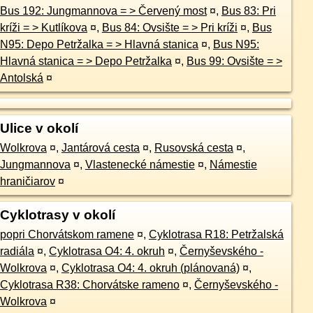
Bus 192: Jungmannova = > Červený most
¤
,
Bus 83: Pri
kríži = > Kutlíkova
¤
,
Bus 84: Ovsište = > Pri kríži
¤
,
Bus
N95: Depo Petržalka = > Hlavná stanica
¤
,
Bus N95:
Hlavná stanica = > Depo Petržalka
¤
,
Bus 99: Ovsište = >
Antolská
¤
Ulice v okolí
Wolkrova
¤
,
Jantárová cesta
¤
,
Rusovská cesta
¤
,
Jungmannova
¤
,
Vlastenecké námestie
¤
,
Námestie
hraničiarov
¤
Cyklotrasy v okolí
popri Chorvátskom ramene
¤
,
Cyklotrasa R18: Petržalská
radiála
¤
,
Cyklotrasa O4: 4. okruh
¤
,
Černyševského -
Wolkrova
¤
,
Cyklotrasa O4: 4. okruh (plánovaná)
¤
,
Cyklotrasa R38: Chorvátske rameno
¤
,
Černyševského -
Wolkrova
¤