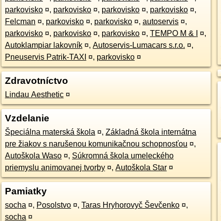
parkovisko
¤
,
parkovisko
¤
,
parkovisko
¤
,
parkovisko
¤
,
Felcman
¤
,
parkovisko
¤
,
parkovisko
¤
,
autoservis
¤
,
parkovisko
¤
,
parkovisko
¤
,
parkovisko
¤
,
TEMPO M & I
¤
,
Autoklampiar lakovník
¤
,
Autoservis-Lumacars s.r.o.
¤
,
Pneuservis Patrik-TAXI
¤
,
parkovisko
¤
Zdravotníctvo
Lindau Aesthetic
¤
Vzdelanie
Špeciálna materská škola
¤
,
Základná škola internátna
pre žiakov s narušenou komunikačnou schopnosťou
¤
,
Autoškola Waso
¤
,
Súkromná škola umeleckého
priemyslu animovanej tvorby
¤
,
Autoškola Star
¤
Pamiatky
socha
¤
,
Posolstvo
¤
,
Taras Hryhorovyč Ševčenko
¤
,
socha
¤