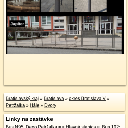
Bratislavský kraj
»
Bratislava
»
okres Bratislava V
»
Petržalka
»
Háje
»
Dvory
Linky na zastávke
Bus N95: Depo Petržalka = > Hlavná stanica
¤
,
Bus 192: